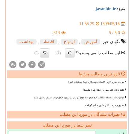
منبع:
javanbin.ir
1399/05/16
11:55:29
2313
5
/
5.0
تگهای خبر:
آموزش
,
ازدواج
,
اقتصاد
,
بهداشت
این مطلب را می پسندید؟
(0)
(1)
تازه ترین مطالب مرتبط
موانع مقرراتی اقتصاد دیجیتال باید برطرف شود
لطفا زبان فارسی را تکه پاره نکنید!
اولین نماز جمعه انقلاب چه طور به مهم ترین تریبون جمهوری اسلامی بدل شد
مدیر جدید تئاتر شهر حکم گرفت
نظرات بینندگان در مورد این مطلب
نظر شما در مورد این مطلب