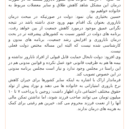
درمان این مشکل شاهد کاهش طلاق و سایر معضلات مربوط به
خانواده خواهیم بود.
حسین بختیاری بیان نمود: دولت در صورتیکه در مبحث درمان
ناباروری بعنوان یک اقدام مهم ورود جدی داشته باشد در نتیجه
نگرانی عمیق موجود درمورد کاهش جمعیت از بین خواهد رفت،
برنامه های دولت در کشور نسبت به کشورهای پیشرفته تر در بحث
درمان ناباروری و افزایش رشد جمعیت، برنامه های مدون و
کارشناسی شده نیست که البته این مساله مختص دولت فعلی
نیست.
وی افزود: دولت تابحال حمایت قابل قبولی از افراد نابارور نداشته و
بیمه ها هم به ظرفیت قانونی خود عمل نکرده و قوانین مدونی هم در
این راستا در مجلس وجود ندارد و نیاز است مجلس برنامه مدونی
در این خصوص تصویب کند.
فرماندار اراک با اشاره به اینکه سایر کشورها برای جبران کاهش
نرخ باروری امتیازاتی به خانواده ها می دهند و نوزاد پیش از تولد
حقوق مختلف اجتماعی دارد اظهار داشت: زوجین با پرداخت ۷ تا ۱۰
میلیون تومان می توانند صاحب فرزند شوند، اما نداشتن تمکن مالی
آنها را از نعمت فرزند محروم می کند، خیرین هم رغبتی برای کمک
به هزینه های درمان ندارند.