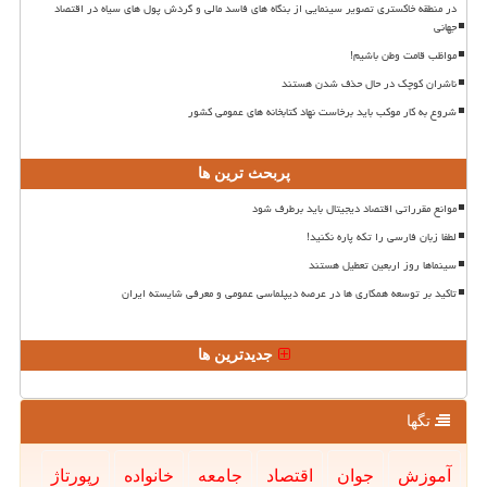
در منطقه خاکستری تصویر سینمایی از بنگاه های فاسد مالی و گردش پول های سیاه در اقتصاد
جهانی
مواظب قامت وطن باشیم!
ناشران کوچک در حال حذف شدن هستند
شروع به کار موکب باید برخاست نهاد کتابخانه های عمومی کشور
پربحث ترین ها
موانع مقرراتی اقتصاد دیجیتال باید برطرف شود
لطفا زبان فارسی را تکه پاره نکنید!
سینماها روز اربعین تعطیل هستند
تاکید بر توسعه همکاری ها در عرصه دیپلماسی عمومی و معرفی شایسته ایران
جدیدترین ها
تگها
آموزش
جوان
اقتصاد
جامعه
خانواده
رپورتاژ