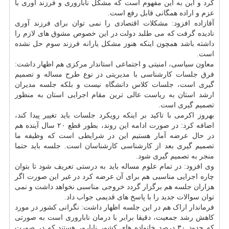
کرد و این به این مفهوم است که مشکل ناباروری و فرزند آوری با
عزم و اراده همگانی قابل رفع است.
آقازاده افزود: مشکلات اقتصادی را نمی توان برای فرزند آوری
نادیده گرفت که می طلبد دولت در این خصوص مشوق های لازم را
داشته باشد همچون اینکه هنوز مشکل یارانه فرزند سوم حل نشده
است.
معاون سیاسی، امنیتی و اجتماعی استاندار مرکزی هم اظهار داشت:
فرق جلسات کارشناسی با مدیریتی در نوع طرح مساله و تصمیم
گیری است، جلسات کلاس دانشگاه نیست و بلکه جلسه مدیران
ارشد استان به ریاست عالی ترین مقام اجرایی استان به منظور
تصمیم گیری است.
بهروز اکرمی با تاکید بر اینکه رویکرد جلسات باید تغییر پیدا کند،
اضافه کرد: در صورت ادامه این روند، بطور قطع ۲۰ سال آینده هم
در حال عرضه آمار هستیم این در شرایطی است که وظیفه ما
تصمیم گیری بعد از کارشناسی کارشناسان است. جلسه باید حتما
منجر به تصمیم گیری شود.
وی افزود: در تمام علوم مساله باید به درستی تعریف شود تا بتوان
چاره اجرایی مناسبی هم برای آن عرضه کرد در غیر این صورت اگر
هزاران جلسه هم برگزار گردد خروجی مناسبی نخواهد داشت و نمی
توان سوالات جدید را با پاسخ های قدیمی جواب داد.
فرماندار اراک هم در این جلسه اظهار داشت: نگرانی کشور در مورد
کاهش رشد جمعیت، دقیقا برابر با درمان ناباروری است به صورتی
که حدود ۳۰ درصد خانواده های کشور نابارور هستند که در صورت