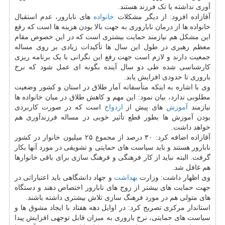
آوری نداشته یا تک فرزند هستند.
آقازاده افزود: از دیگر مشکلات
خانواده
های نابارور، عدم استقبال
خانواده ها از درمان ناباروری به جهت بالا بودن هزینه ها است که رفع
این مشکل هم نیازمند حمایت بیشتری است که در این خصوص مقام
معظم رهبری در طول این سال ها تأکیدات زیادی بر روی مساله
جمعیت دارند و لازم است جهت رفع این نگرانی با یک برنامه ریزی
کارشناسی شده طی دو سال آینده بگونه ای عمل شود که نرخ
باروری تا حدودی افزایش یابد.
وی با اشاره به اینکه متأسفانه آمار طلاق در استان و کشور وضعیت
مطلوبی ندارد، بیان نمود: این مهم و کاهش طلاق در میان خانواده ها
نیازمند
آموزش
های پیش از
ازدواج
است که در صورت کاربردی
بودن آموزش ها بطور قطع تأثیر خوبی در مساله فرزندآوری هم
خواهد داشت.
آقازاده اضافه کرد: ۳۰ درصد از مجموع ۲۵ میلیون خانوار در کشور
نابارور هستند و باید سیاست های حمایتی و تشویقی در مورد آنها بکار
گرفت. البته نباید از کار فرهنگی و فرهنگ سازی برای باقی خانوارها
هم غافل شد.
وی اظهار داشت: وزارت
بهداشت
و جهاد دانشگاهی باید اعتباراتی در
جهت حمایت های بیشتر از زوج های نابارور اختصاص دهند و دستگاه
های متولی هم در مورد فرهنگ سازی تلاش بیشتری داشته باشند.
استاندار مرکزی تصریح کرد: در اوایل دهه هفتاد با ایجاد مشوق ها و
سیاست های حمایتی، نرخ باروری به میزان قابل توجهی افزایش پیدا