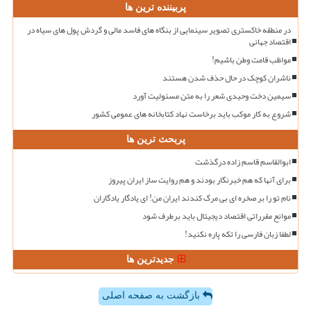
پربیننده ترین ها
در منطقه خاکستری تصویر سینمایی از بنگاه های فاسد مالی و گردش پول های سیاه در
اقتصاد جهانی
مواظب قامت وطن باشیم!
ناشران کوچک در حال حذف شدن هستند
سیمین دخت وحیدی شعر را به متن مسئولیت آورد
شروع به کار موکب باید برخاست نهاد کتابخانه های عمومی کشور
پربحث ترین ها
ابوالقاسم قاسم زاده درگذشت
برای آنها که هم خبرنگار بودند و هم روایت ساز ایران پیروز
نام تو را بر صخره ای بی مرگ کندند ایران من! ای یادگار یادگاران
موانع مقرراتی اقتصاد دیجیتال باید برطرف شود
لطفا زبان فارسی را تکه پاره نکنید!
جدیدترین ها
بازگشت به صفحه اصلی