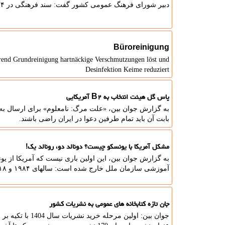
دبیر شورای فرهنگ عمومی کشور گفت: سند فرهنگی در ۴ استان آماده رونمایی و چند استان در رفت و برگشت است.
Büroreinigung
ährend Grundreinigung hartnäckige Verschmutzungen löst und
Desinfektion Keime reduziert
پاس گل هیئت انتخاب به B۲ آمریکایی
به گزارش جوان بین، «علت مرگ: نامعلوم» برای ارسال به م
بابت آن باید تمام طرفین دعوا در ایران راضی باشند.
مشکل آمریکا با یونسکو چیست؟ دونالد دو، رونالد یک!
به گزارش جوان بین، این اولین باری نیست که آمریکا از ی
آموزشی سازمان ملل خارج شده است: سالهای ۱۹۸۴ و ۲۰۱۸، و اعلام خروج سوم با موعد پایان سال ۲۰۲۶.
جان تازه کتابخانه های عمومی به نشریات کشور