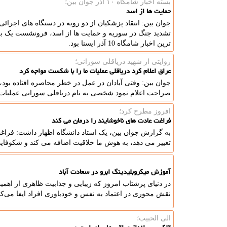
بسته اخبار شامگاه ۱۰ آذر جوان بین؛
حمایت ها از اسد
جوان بین: انتقاد پزشکیان از دو رویه در دستگاه های اجرائ
تشدید جنگ در سوریه و حمایت ها از اسد، فرونشست یک بزر
ترین اخبار شامگاه 10 آذر ایسنا بود.
روایتی از شهید دریاقلی سورانی؛
عراق اعلام کرد دریاقلی عملیات ما را با شکست مواجه کرد
جوان بین: وقتی آبادان در عمل در خطر محاصره افتاده بود، 
صراحت اعلام نمود شخصی به نام دریاقلی سورانی عملیات 
افروز مطرح كرد؛
فراغت عادت های ناخوشایند را درمان می کند
به گزارش جوان بین، یک استاد دانشگاه اظهار داشت: فراغت
تغییر می دهد، به هوش ما خلاقیت اضافه می کند و شکوفایی
آموزش میکروبلیدینگ ابرو در سعادت آباد
در دنیای پرشتاب امروز که زیبایی و جذابیت ظاهری از اهمی
نقش محوری در اعتماد به نفس و خودباوری افراد ایفا می‌کنن
الی الحبیب؛