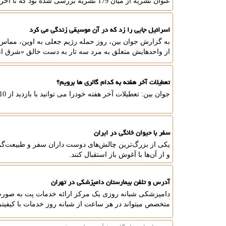
عنوان نشریه از میان 179 نشریه بررسی شده بود که تا آخر سال، در قالب 970 هزار نسخه می رسد.
اسرائیل جایی را زد که در آن موسیقی زندگی می کرد
به گزارش جوان بین، روز حمله رژیم جعلی به اوین، مماس ب
از واحدهایش متعلق به مرد سه تار به دست خالق «شرق ا
تعطیلات آخر هفته به کدام گالری ها برویم؟
جوان بین: تعطیلات آخر هفته خودرا می توانید با بازدید از 10 نمایشگاه آثار هنرهای تجسمی بگذرانید.
سفر با حیوان خانگی در ایران
یکی از بزرگ‌ترین چالش‌های دوست داران سفر و طبیعت‌گردی 
و از آن‌ها با آغوش باز استقبال کنند.
آدرس و تلفن بیمارستان دامپزشکی در تهران
متخصص میتواند در هر ساعت از شبانه روز خدمات با کیفیتی 