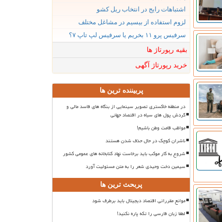
اشتباهات رایج در انتخاب ریل کشو
لزوم استفاده از بیسیم در مشاغل مختلف
سرفیس پرو ۱۱ بخریم یا سرفیس لپ تاپ ۷؟
بقیه رپورتاژ ها
خرید رپورتاژ آگهی
پربیننده ترین ها
در منطقه خاکستری تصویر سینمایی از بنگاه های فاسد مالی و
گردش پول های سیاه در اقتصاد جهانی
مواظب قامت وطن باشیم!
ناشران کوچک در حال حذف شدن هستند
شروع به کار موکب باید برخاست نهاد کتابخانه های عمومی کشور
سیمین دخت وحیدی شعر را به متن مسئولیت آورد
پربحث ترین ها
موانع مقرراتی اقتصاد دیجیتال باید برطرف شود
لطفا زبان فارسی را تکه پاره نکنید!