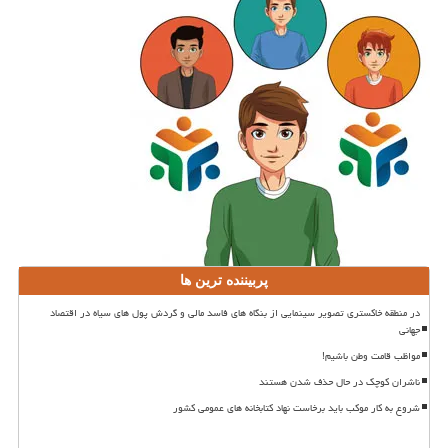
پربیننده ترین ها
در منطقه خاکستری تصویر سینمایی از بنگاه های فاسد مالی و گردش پول های سیاه در اقتصاد
جهانی
مواظب قامت وطن باشیم!
ناشران کوچک در حال حذف شدن هستند
شروع به کار موکب باید برخاست نهاد کتابخانه های عمومی کشور