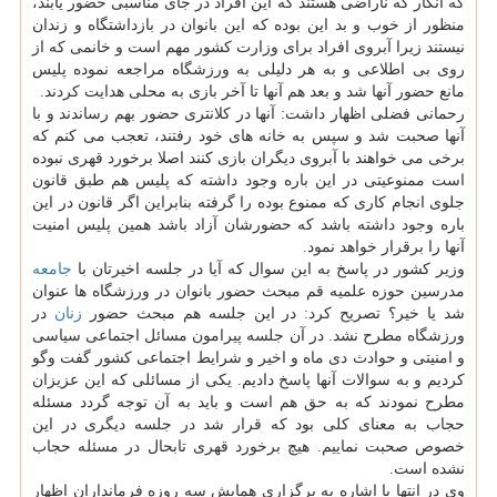
كه انگار كه ناراضی هستند كه این افراد در جای مناسبی حضور یابند،
منظور از خوب و بد این بوده كه این بانوان در بازداشتگاه و زندان
نیستند زیرا آبروی افراد برای وزارت كشور مهم است و خانمی كه از
روی بی اطلاعی و به هر دلیلی به ورزشگاه مراجعه نموده پلیس
مانع حضور آنها شد و بعد هم آنها تا آخر بازی به محلی هدایت كردند.
رحمانی فضلی اظهار داشت: آنها در كلانتری حضور بهم رساندند و با
آنها صحبت شد و سپس به خانه های خود رفتند، تعجب می كنم كه
برخی می خواهند با آبروی دیگران بازی كنند اصلا برخورد قهری نبوده
است ممنوعیتی در این باره وجود داشته كه پلیس هم طبق قانون
جلوی انجام كاری كه ممنوع بوده را گرفته بنابراین اگر قانون در این
باره وجود داشته باشد كه حضورشان آزاد باشد همین پلیس امنیت
آنها را برقرار خواهد نمود.
وزیر كشور در پاسخ به این سوال كه آیا در جلسه اخیرتان با
جامعه
مدرسین حوزه علمیه قم مبحث حضور بانوان در ورزشگاه ها عنوان
شد یا خیر؟ تصریح كرد: در این جلسه هم مبحث حضور
زنان
در
ورزشگاه مطرح نشد. در آن جلسه پیرامون مسائل اجتماعی سیاسی
و امنیتی و حوادث دی ماه و اخیر و شرایط اجتماعی كشور گفت وگو
كردیم و به سوالات آنها پاسخ دادیم. یكی از مسائلی كه این عزیزان
مطرح نمودند كه به حق هم است و باید به آن توجه گردد مسئله
حجاب به معنای كلی بود كه قرار شد در جلسه دیگری در این
خصوص صحبت نماییم. هیچ برخورد قهری تابحال در مسئله حجاب
نشده است.
وی در انتها با اشاره به برگزاری همایش سه روزه فرمانداران اظهار