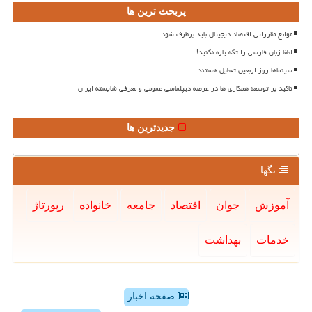
پربحث ترین ها
موانع مقرراتی اقتصاد دیجیتال باید برطرف شود
لطفا زبان فارسی را تکه پاره نکنید!
سینماها روز اربعین تعطیل هستند
تاکید بر توسعه همکاری ها در عرصه دیپلماسی عمومی و معرفی شایسته ایران
جدیدترین ها
تگها
آموزش
جوان
اقتصاد
جامعه
خانواده
رپورتاژ
خدمات
بهداشت
صفحه اخبار