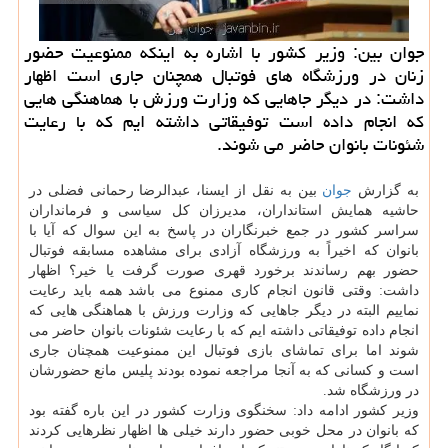
جوان بین: وزیر كشور با اشاره به اینكه ممنوعیت حضور
زنان در ورزشگاه های فوتبال همچنان جاری است اظهار
داشت: در دیگر جاهایی كه وزارت ورزش با هماهنگی هایی
كه انجام داده است توفیقاتی داشته ایم كه با رعایت
شئونات بانوان حاضر می شوند.
به گزارش
جوان
بین به نقل از ایسنا، عبدالرضا رحمانی فضلی در
حاشیه همایش استانداران، مدیرزان كل سیاسی و فرمانداران
سراسر كشور در جمع خبرنگاران در پاسخ به این سوال كه آیا با
بانوان كه اخیراً به ورزشگاه آزادی برای مشاهده مسابقه فوتبال
حضور بهم رساندند برخورد قهری صورت گرفت یا خیر؟ اظهار
داشت: وقتی قانون انجام كاری ممنوع می باشد همه باید رعایت
نماییم البته در دیگر جاهایی كه وزارت ورزش با هماهنگی هایی كه
انجام داده توفیقاتی داشته ایم كه با رعایت شئونات بانوان حاضر می
شوند اما برای تماشای بازی فوتبال این ممنوعیت همچنان جاری
است و كسانی كه به آنجا مراجعه نموده بودند پلیس مانع حضورشان
در ورزشگاه شد.
وزیر كشور ادامه داد: سخنگوی وزارت كشور در این باره گفته بود
كه بانوان در محل خوبی حضور دارند خیلی ها اظهار نظرهایی كردند