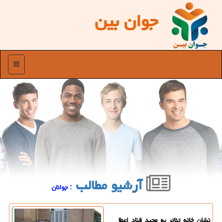
جوان بین
منو
آرشیو مطالب
: جوانان
نشان خانه تئاتر به مجید قناد اعطا