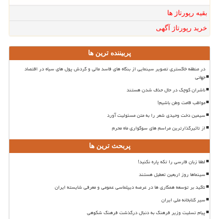
بقیه رپورتاژ ها
خرید رپورتاژ آگهی
پربیننده ترین ها
در منطقه خاکستری تصویر سینمایی از بنگاه های فاسد مالی و گردش پول های سیاه در اقتصاد
جهانی
ناشران کوچک در حال حذف شدن هستند
مواظب قامت وطن باشیم!
سیمین دخت وحیدی شعر را به متن مسئولیت آورد
از تاثیرگذارترین مراسم های سوگواری ماه محرم
پربحث ترین ها
لطفا زبان فارسی را تکه پاره نکنید!
سینماها روز اربعین تعطیل هستند
تاکید بر توسعه همکاری ها در عرصه دیپلماسی عمومی و معرفی شایسته ایران
سیر کتابخانه ملی ایران
پیام تسلیت وزیر فرهنگ به دنبال درگذشت فرهنگ شکوهی