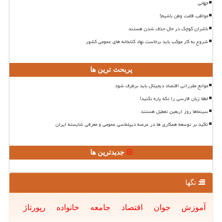
جهانی
مواظب قامت وطن باشیم!
ناشران کوچک در حال حذف شدن هستند
شروع به کار موکب باید برخاست نهاد کتابخانه های عمومی کشور
پربحث ترین ها
موانع مقرراتی اقتصاد دیجیتال باید برطرف شود
لطفا زبان فارسی را تکه پاره نکنید!
سینماها روز اربعین تعطیل هستند
تاکید بر توسعه همکاری ها در عرصه دیپلماسی عمومی و معرفی شایسته ایران
جدیدترین ها
تگها
آموزش
جوان
اقتصاد
جامعه
خانواده
رپورتاژ