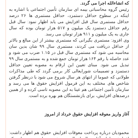
که انشاءالله اجرا می گردد.
رئیس گروه محاسباتی بیمه ای سازمان تأمین اجتماعی با اشاره به
اینکه در سطوح حداقل دستمزد، حداقل مستمری ها ۲۶ درصد
حداقل مستمری سال قبل افزایش می یابد اظهار نمود: سال قبل
رقم حداقل دستمزد یک میلیون و ۵۱۷ هزار تومان بوده که سال
جاری به یک میلیون و ۹۱۱ هزار تومان می رسد.
وی افزود: مستمری بگیرانی که مستمری بیشتر از این مبالغ و بالاتر
از حداقل دریافت می کردند، مستمری سال ۹۹ شان بدین سان
محاسبه می شود که مستمری سال قبل در ۱.۱۵ ضرب می شود و
عدد حاصله با رقم ۱۶۴ هزار تومان جمع شده و به مستمری سال ۹۹
تبدیل می شود. مبنای تعیین این ارقام به مصوبه تعیین حداقل
دستمزد و تصمیمات شورایعالی کار برمی گردد که طی مذاکرات
طولانی که عموما از انتهای هر سال شروع می شود با درنظر گرفتن
شاخص های مختلف به این فرمول افزایش حقوق ها می رسد و
سازمان تأمین اجتماعی هم عینا به این مصوبه تاسی کرده و از همین
درصدهای افزایش، برای بازنشستگان هم بهره برده است.
آغاز واریز معوقه افزایش حقوق خرداد از امروز
محمودیان درباره پرداخت معوقات افزایش حقوق هم اظهار داشت: