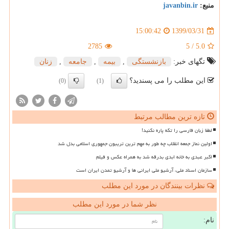
منبع:
javanbin.ir
1399/03/31
15:00:42
2785
5
/
5.0
تگهای خبر:
بازنشستگی
,
بیمه
,
جامعه
,
زنان
این مطلب را می پسندید؟
(0)
(1)
تازه ترین مطالب مرتبط
لطفا زبان فارسی را تکه پاره نکنید!
اولین نماز جمعه انقلاب چه طور به مهم ترین تریبون جمهوری اسلامی بدل شد
اکبر عبدی به خانه ابدی بدرقه شد به همراه عکس و فیلم
سازمان اسناد ملی، آرشیو ملی ایرانی ها و آرشیو تمدن ایران است
نظرات بینندگان در مورد این مطلب
نظر شما در مورد این مطلب
نام: