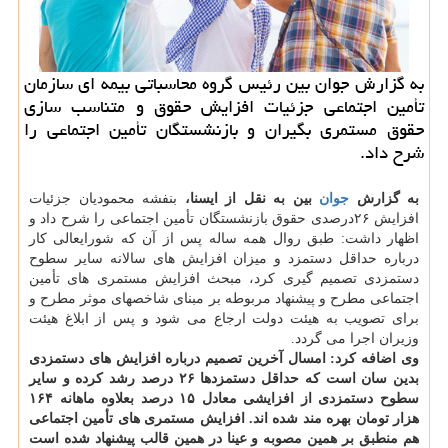
به گزارش جوان بین رئیس گروه محاسباتی بیمه ای سازمان
تأمین اجتماعی جزئیات افزایش حقوق و متناسب سازی
حقوق مستمری بگیران و بازنشستگان تأمین اجتماعی را
شرح داد.
به گزارش
جوان
بین به نقل از ایسنا،
بنفشه محمودیان جزئیات
افزایش ۲۶درصدی حقوق بازنشستگان تأمین اجتماعی را شرح داد و
اظهار داشت: طبق روال همه ساله پس از آن که شورایعالی کار
درباره حداقل دستمزد و میزان افزایش های سالانه سایر سطوح
دستمزدی تصمیم گیری کرد، مبحث افزایش مستمری های تأمین
اجتماعی مطرح و پیشنهاد مربوطه بر مبنای شاخصهای موثر مطرح و
برای تصویب به هیئت دولت ارجاع می شود و پس از ابلاغ هیئت
وزیران اجرا می گردد.
وی اضافه کرد: امسال آخرین تصمیم درباره افزایش های دستمزدی
بدین سان است که حداقل دستمزدها ۲۶ درصد رشد کرده و سایر
سطوح دستمزدی از افزایشی معادل ۱۵ درصد بعلاوه ماهانه ۱۶۴
هزار تومان بهره مند شده اند. افزایش مستمری های تأمین اجتماعی
هم منطبق بر همین مصوبه و عینا در همین قالب پیشنهاد شده است