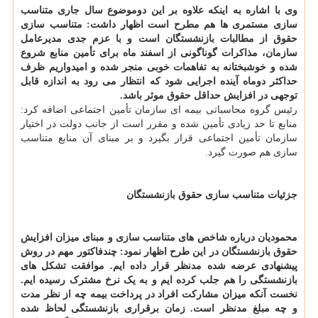
وی با اشاره به اینکه علاوه بر این دوموضوع سال جاری متناسب
سازی مستمری ها هم مطرح است اظهار داشت: متناسب سازی
حقوق از مطالبات بازنشستگان است و با عزم جدی مدیرعامل
سازمان، مذاکرات گوناگونی از اسفند ماه برای تأمین منابع شروع
شده و خوشبختانه به تفاهمات خوبی منجر شده و امیدواریم ظرف
حداکثر دوماه آینده اجرایی شود که انتظار می رود به اندازه قابل
توجهی در افزایش حداقل حقوق موثر باشد.
رئیس گروه محاسباتی بیمه ای سازمان تأمین اجتماعی اضافه کرد:
منابع تا حد زیادی تأمین شده و مقرر است از جانب دولت در اختیار
سازمان تأمین اجتماعی قرار بگیرد و بر مبنای آن منابع متناسب
سازی هم صورت گیرد.
جزئیات متناسب سازی حقوق بازنشستگان
محمودیان درباره شاخص های متناسب سازی و مبنای میزان افزایش
حقوق بازنشستگان در این طرح اظهار نمود: چندفاکتور مهم در روش
پیشنهادی عرضه شده مدنظر قرار داده ایم. موافقت تشکل های
بازنشستگی را هم جلب کرده ایم و به یک نرخ مشترک رسیده ایم.
نخست آنکه میزان مشارکت افراد در پرداخت بیمه چه از نظر مدت
و چه مبلغ مدنظر است. زمان برقراری بازنشستگی لحاظ شده