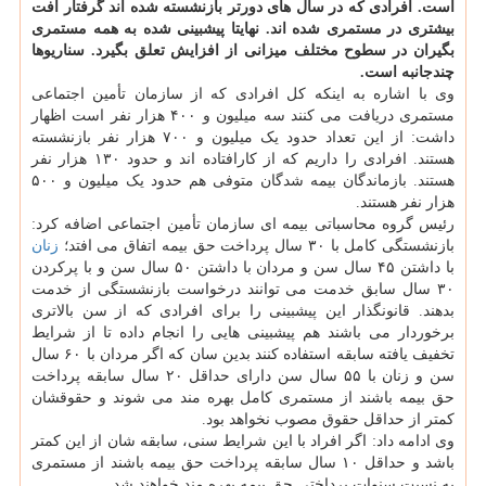
است. افرادی که در سال های دورتر بازنشسته شده اند گرفتار افت
بیشتری در مستمری شده اند. نهایتا پیشبینی شده به همه مستمری
بگیران در سطوح مختلف میزانی از افزایش تعلق بگیرد. سناریوها
چندجانبه است.
وی با اشاره به اینکه کل افرادی که از سازمان تأمین اجتماعی
مستمری دریافت می کنند سه میلیون و ۴۰۰ هزار نفر است اظهار
داشت: از این تعداد حدود یک میلیون و ۷۰۰ هزار نفر بازنشسته
هستند. افرادی را داریم که از کارافتاده اند و حدود ۱۳۰ هزار نفر
هستند. بازماندگان بیمه شدگان متوفی هم حدود یک میلیون و ۵۰۰
هزار نفر هستند.
رئیس گروه محاسباتی بیمه ای سازمان تأمین اجتماعی اضافه کرد:
بازنشستگی کامل با ۳۰ سال پرداخت حق بیمه اتفاق می افتد؛
زنان
با داشتن ۴۵ سال سن و مردان با داشتن ۵۰ سال سن و با پرکردن
۳۰ سال سابق خدمت می توانند درخواست بازنشستگی از خدمت
بدهند. قانونگذار این پیشبینی را برای افرادی که از سن بالاتری
برخوردار می باشند هم پیشبینی هایی را انجام داده تا از شرایط
تخفیف یافته سابقه استفاده کنند بدین سان که اگر مردان با ۶۰ سال
سن و زنان با ۵۵ سال سن دارای حداقل ۲۰ سال سابقه پرداخت
حق بیمه باشند از مستمری کامل بهره مند می شوند و حقوقشان
کمتر از حداقل حقوق مصوب نخواهد بود.
وی ادامه داد: اگر افراد با این شرایط سنی، سابقه شان از این کمتر
باشد و حداقل ۱۰ سال سابقه پرداخت حق بیمه باشند از مستمری
به نسبت سنوات پرداختی حق بیمه بهره مند خواهند شد.