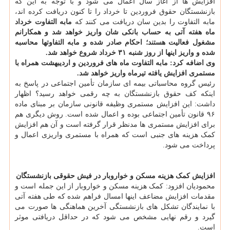
افزایش ها از آغاز سال اعمال می شود و با توجه به این که
بازنشستگان حقوق فروردین تا خرداد را تا کنون دریافت کرده اند،
مابه التفاوت را بدین سان دریافت می کنند که
مابه التفاوت خرداد
ماه هفته آتی به حساب بانکی شان واریز خواهد شد و همکارانم
مشغول فعالیت هستند؛
احکام صادر شده و مابه التفاوتها محاسبه
شده و واریز اینها از روز شنبه ۳۱ خرداد شروع خواهد شد.
وی اضافه کرد: مابه التفاوت ماه های فروردین و اردیبهشت همراه با
مستمری افزایش یافته تیرماه واریز خواهد شد.
رئیس گروه محاسباتی بیمه ای سازمان تأمین اجتماعی در پاسخ به
اینکه کف حقوق بازنشستگان به چه رقمی خواهد رسید؟ اظهار
داشت: این افزایش مستمری وظیفه قانونی سازمان بر مبنای ماده
۹۶ قانون تأمین اجتماعی بوده و اعمال شده است. روش دیگری هم
برای افزایش مستمری ها مدنظر قرار گرفته است و آن هم افزایش
کمک هزینه های جنبی است که همراه با مستمری واریزی اعمال و
پرداخت می شود.
افزایش کمک هزینه مسکن و خواروبار در فیش حقوقی بازنشستگان
محمودیان افزود: کمک هزینه مسکن و خواروبار از این جمله است و
مقدمات افزایش مضاعف اینها امسال فراهم شده که طی هفته آتی
با نمایندگان تشکل های بازنشستگی آخرین هماهنگی ها صورت می
گیرد و رقم نهایی مشخص می شود که در حداقل دریافتی موثر
است.