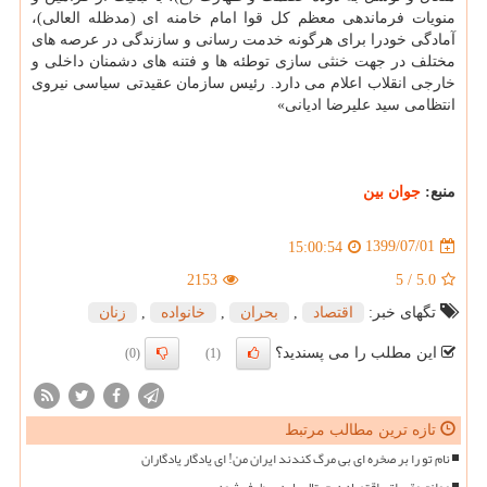
منویات فرماندهی معظم کل قوا امام خامنه ای (مدظله العالی)،
آمادگی خودرا برای هرگونه خدمت رسانی و سازندگی در عرصه های
مختلف در جهت خنثی سازی توطئه ها و فتنه های دشمنان داخلی و
خارجی انقلاب اعلام می دارد. رئیس سازمان عقیدتی سیاسی نیروی
انتظامی سید علیرضا ادیانی»
منبع:
جوان بین
1399/07/01
15:00:54
2153
5
/
5.0
تگهای خبر:
اقتصاد
,
بحران
,
خانواده
,
زنان
این مطلب را می پسندید؟
(0)
(1)
تازه ترین مطالب مرتبط
نام تو را بر صخره ای بی مرگ کندند ایران من! ای یادگار یادگاران
موانع مقرراتی اقتصاد دیجیتال باید برطرف شود