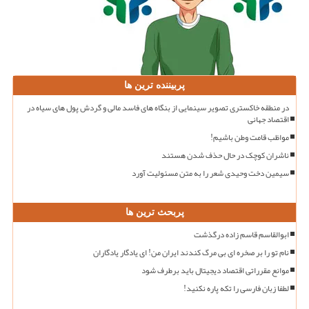
پربیننده ترین ها
در منطقه خاکستری تصویر سینمایی از بنگاه های فاسد مالی و گردش پول های سیاه در
اقتصاد جهانی
مواظب قامت وطن باشیم!
ناشران کوچک در حال حذف شدن هستند
سیمین دخت وحیدی شعر را به متن مسئولیت آورد
پربحث ترین ها
ابوالقاسم قاسم زاده درگذشت
نام تو را بر صخره ای بی مرگ کندند ایران من! ای یادگار یادگاران
موانع مقرراتی اقتصاد دیجیتال باید برطرف شود
لطفا زبان فارسی را تکه پاره نکنید!