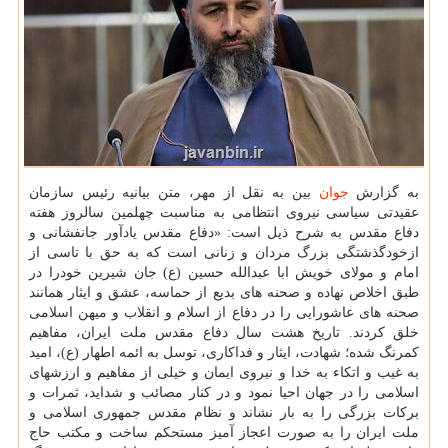
به گزارش
جوان
بین به نقل از مهر، متن بیانیه رئیس سازمان
عقیدتی سیاسی نیروی انتظامی به مناسبت چهلمین سالروز هفته
دفاع مقدس به شرح ذیل است: «دفاع مقدس یادآور جانفشانی و
ازخودگذشتگی بزرگ مردان و زنانی است که به حق با تاسی از
امام و مولای خویش ابا عبدالله حسین (ع) جان شیرین خودرا در
طبق اخلاص نهاده و صحنه های بدیع از حماسه، عشق و ایثار همانند
صحنه های عاشورایی را در دفاع از اسلام و انقلاب و میهن اسلامی
خلق کردند. تاریخ هشت سال دفاع مقدس ملت ایران، مفاهیم
کمرنگ شده؛ شهادت، ایثار و فداکاری، توسل به ائمه اطهار (ع)، امید
به غیب و اتکاء به خدا و نیروی ایمان و خیلی از مفاهیم و ارزشهای
اسلامی را در جهان احیا نمود و در کنار مصائب و شداید، ثمرات و
برکات بزرگی را به بار نشاند و نظام مقدس جمهوری اسلامی و
ملت ایران را به صورت اعجاز آمیز مستحکم ساخت و مکتب حاج