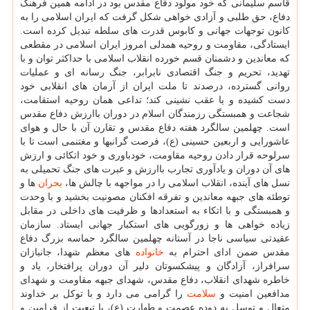
قاسم سلیمانی که خود مولود دفاع مقدس بود در ادامه همین فرهنگ
دفاع، حق طلبی و آزادی خواهی شکل گرفت که ایران اسلامی را به
کانون توجهات جهانی و کابوس قدرت های سلطه تبدیل کرده است.
ایستادگی، مقاومت و روحیه همدلی امروز ایران اسلامی در مقطعی
که معاندین و دشمنان قسم خورده انقلاب اسلامی با حداکثر توان و با
تهدید، تحریم و جنگ اقتصادی نابرابر، جنگ رسانه ای و عملیات
روانی گسترده، درصدند تا ملت ایران از آرمان های انقلابی خود
دست کشیده و یا عقب نشینی کند؛ تداعی همان روحیه استقامت،
شجاعت و همبستگی رزمندگان اسلام در دوران باارزش دفاع مقدس
است. چهلمین سالگرد هفته دفاع مقدس و تقارن آن با حال و هوای
عاشورایی و اربعین حسینی (ع)، فرصت گرانبها و مغتنمی است تا با
سرلوحه قرار دادن روحیه مقاومت، خودباوری و خود اتکائی و ارزش
های آن دوران و یادآوری تجارب باارزش و عبرت های جنگ تحمیلی به
نسل های آینده، انقلاب اسلامی را در مواجهه با چالش ها،
بحران
ها و
توطئه های جبهه معاندین و تفرقه افکنان مصونیت بخشید و با وحدت
و همبستگی و با اتکاء به استعدادها و ظرفیت های داخلی در مقابل
زیاده خواهی ها و زورگویی های استکبار جهانی ایستاد. سازمان
عقیدتی سیاسی ناجا در آستانه چهلمین سالگرد حماسه بزرگ دفاع
مقدس ضمن ادای احترام به
خانواده
های معظم شهدا، جانبازان
سرافراز، آزادگان و پیشکسوتان دلیر آن دوران پرافتخار، یاد و
خاطره شهدای انقلاب، دفاع مقدس، شهدای جبهه مقاومت و شهدای
مدافعین امنیت و
سلامت
را گرامی می دارد و با توکل بر خداوند
متعال و توسل به دوده عصمت و طهارت (ع)، با تبعیت از فرامین و