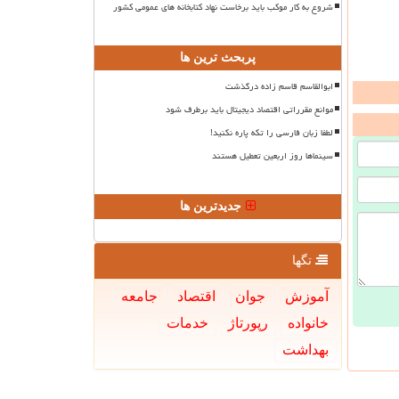
شروع به کار موکب باید برخاست نهاد کتابخانه های عمومی کشور
پربحث ترین ها
ابوالقاسم قاسم زاده درگذشت
موانع مقرراتی اقتصاد دیجیتال باید برطرف شود
لطفا زبان فارسی را تکه پاره نکنید!
سینماها روز اربعین تعطیل هستند
جدیدترین ها
تگها
آموزش
جوان
اقتصاد
جامعه
خانواده
رپورتاژ
خدمات
بهداشت