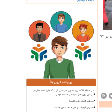
درباره عملیات های ترافیکی هم اظهار داشت: ۴۰ مورد عملیات ترافیکی که منجر به رهاسازی۴۷ مصدوم در سوانح ترافیکی شده است هم در ۷۲
پربیننده ترین ها
در منطقه خاکستری تصویر سینمایی از بنگاه های فاسد مالی و
گردش پول های سیاه در اقتصاد جهانی
مواظب قامت وطن باشیم!
ناشران کوچک در حال حذف شدن هستند