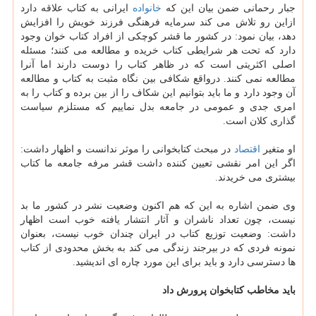
جبار رحمانی ضمن بیان این که
خانواده
ایرانی به کتاب علاقه دارد
ازاین رو تلاش می کند سرمایه فرهنگی فرزند خویش را افزایش
دهد، بیان نمود: در کشور ما قشر کوچکی از افراد کتاب خوان وجود
دارد که تحت هر شرایطی کتاب خریده و مطالعه می کنند؛ مسئله
اصلی اکثریتی است که در ظاهر کتاب را دوست دارند اما آنرا
مطالعه نمی کنند. درواقع شکافی بین نگاه مثبت به کتاب و مطالعه
آن وجود دارد و ما باید بتوانیم این شکاف را از بین برده و کتاب را به
امری جدی و عمومی در جامعه بدل نماییم که مستلزم سیاست
گذاری کلان است.
او متغیر
اقتصاد
در مبحث کتابخوانی را موثر ندانست و اظهار داشت:
اگر این امر نقشی تعیین کننده داشت قشر مرفه جامعه ما کتاب
بیشتری می خریدند.
وی ضمن اشاره به این که هم اکنون وضعیت نشر در کشور ما بد
نیست، چون تعداد ناشران و آثار انتشار یافته خوب است اظهار
داشت: وضعیت توزیع کتاب در ایران چندان خوب نیست، بعنوان
نمونه فردی که در بیرجند زندگی می کند به بخش محدودی از کتاب
ها دسترسی دارد و باید برای این مورد چاره ای اندیشید.
باید مخاطب کتابخوان پرورش داد