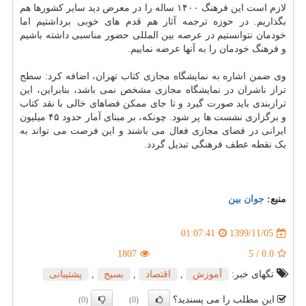
لازم است این فرهنگ ۱۴۰۰ ساله را در معرض دید سایر کشورها هم
بگذاریم. در حوزه ترجمه آثار هم قدم های خوبی برداشتیم اما
خودمان نتوانستیم در عرصه بین المللی حضور مناسبی داشته باشیم
و فرهنگ خودمان را به آنها عرضه نماییم.
وی ضمن اشاره به نمایشگاه مجازی کتاب تهران، اضافه کرد: سطح
تراز ناشران در نمایشگاه مجازی مشخص نمی باشد، بنابراین، این
ترازبندی باید صورت گیرد و تا جای ممکن فضاهای خالی با نقد کتاب
و برگزاری نشست ها پر شود. چونکه، بر مبنای آمار حدود ۴۵ میلیون
ایرانی در فضای مجازی فعال می باشند و این فرصت می تواند به
یک نقطه عطف فرهنگی تبدیل گردد.
منبع:
جوان بین
1399/11/05
01:07:41
1807
5
/
0.0
تگهای خبر:
آموزش
,
اقتصاد
,
بسیج
,
پشتیبانی
این مطلب را می پسندید؟
(0)
(0)