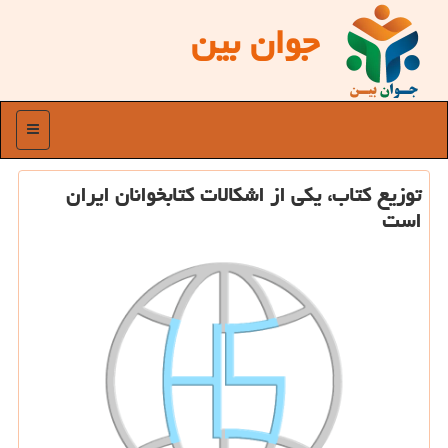
جوان بین
منو
توزیع كتاب، یكی از اشكالات كتابخوانان ایران
است