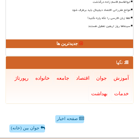
ابوالقاسم قاسم زاده درگذشت
موانع مقرراتی اقتصاد دیجیتال باید برطرف شود
لطفا زبان فارسی را تکه پاره نکنید!
سینماها روز اربعین تعطیل هستند
جدیدترین ها
تگها
آموزش
جوان
اقتصاد
جامعه
خانواده
رپورتاژ
خدمات
بهداشت
صفحه اخبار
جوان بین (خانه)