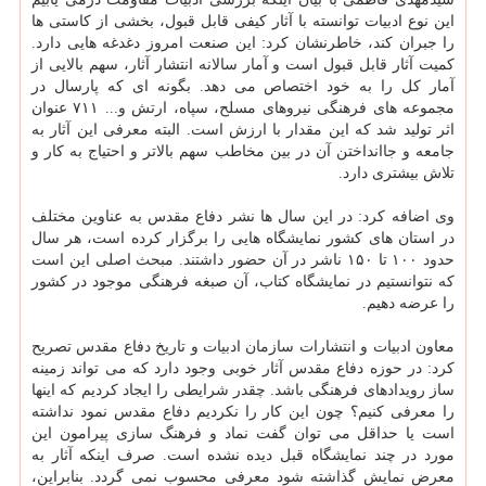
این نوع ادبیات توانسته با آثار کیفی قابل قبول، بخشی از کاستی ها
را جبران کند، خاطرنشان کرد: این صنعت امروز دغدغه هایی دارد.
کمیت آثار قابل قبول است و آمار سالانه انتشار آثار، سهم بالایی از
آمار کل را به خود اختصاص می دهد. بگونه ای که پارسال در
مجموعه های فرهنگی نیروهای مسلح، سپاه، ارتش و... ۷۱۱ عنوان
اثر تولید شد که این مقدار با ارزش است. البته معرفی این آثار به
جامعه و جاانداختن آن در بین مخاطب سهم بالاتر و احتیاج به کار و
تلاش بیشتری دارد.
وی اضافه کرد: در این سال ها نشر دفاع مقدس به عناوین مختلف
در استان های کشور نمایشگاه هایی را برگزار کرده است، هر سال
حدود ۱۰۰ تا ۱۵۰ ناشر در آن حضور داشتند. مبحث اصلی این است
که نتوانستیم در نمایشگاه کتاب، آن صبغه فرهنگی موجود در کشور
را عرضه دهیم.
معاون ادبیات و انتشارات سازمان ادبیات و تاریخ دفاع مقدس تصریح
کرد: در حوزه دفاع مقدس آثار خوبی وجود دارد که می تواند زمینه
ساز رویدادهای فرهنگی باشد. چقدر شرایطی را ایجاد کردیم که اینها
را معرفی کنیم؟ چون این کار را نکردیم دفاع مقدس نمود نداشته
است یا حداقل می توان گفت نماد و فرهنگ سازی پیرامون این
مورد در چند نمایشگاه قبل دیده نشده است. صرف اینکه آثار به
معرض نمایش گذاشته شود معرفی محسوب نمی گردد. بنابراین،