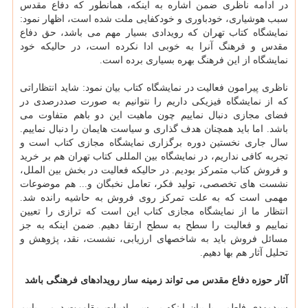
در ادامه ناظری ضمن اشاره به اینکه، همانطور که دفاع مقدس
سبب هوشیاری، خودباوری و خودکفایی ملت شده است، اظهار نمود:
نمایشگاه کتاب تهران که رویدادی بسیار مهم می باشد، حق دفاع
مقدس و فرهنگ آنرا به خوبی ادا نکرده است، در حالیکه خود
نمایشگاه از این فرهنگ بهره بسیاری برده است.
ناظری پیرامون فعالیت در نمایشگاه کتاب بیان نمود: شاید انتظاراتی
که از نمایشگاه فیزیکی داریم را نتوانیم به صورت صددرصدی در
فضای مجازی دنبال نماییم چون ماهیت این دو باهم متفاوت می
باشد. اما باید همچنان هدف گذاری و سیاست هایمان را دنبال نماییم.
سال جاری نخستین دوره برگزاری نمایشگاه مجازی کتاب است و
تجربه کافی نداریم، در نمایشگاه بین المللی کتاب تهران هم بر خرید
و فروش کتاب متمرکز بودیم. در حالیکه فعالیت در بخش بین الملل،
نشست های تخصصی، تولید فکر، تعامل نخبگان و... هم موضوعات
مهمی است که به علت تمرکز روی فروش به حاشیه رانده شد.
انتظار ما از نمایشگاه مجازی کتاب این است که ترازی را تعیین
نماییم و فعالیت را سطح به سطح ارتقا دهیم. ضمن اینکه به جز
مسائل فروش باید به شاخصهای ارزیابی، نشست، نقد، پژوهش و
تحلیل آثار هم بها دهیم.
آثار حوزه دفاع مقدس می تواند زمینه ساز رویدادهای فرهنگی باشد
سیدمهدی فاطمی با بیان اینکه بررسی ادبیات مقاومت درمی یابیم