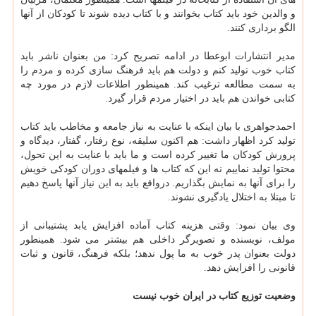
و والدین خود باید کتاب بخوانند و با کتاب دیده شوند تا کودکان از آنها
الگو برداری کنند.
مدیر انتشارات ابوعطا در ادامه تصریح کرد: من بعنوان ناشر باید
کتاب خوب تولید کنم و دولت هم باید فرهنگ سازی کرده و مردم را
به سمت مطالعه ترغیب کند. همینطور اطلاعات لازم در مورد چه
کتابی خواندن هم باید در اختیار مردم قرار گیرد.
احمدجواهری با بیان اینکه با عنایت به نیاز جامعه و مخاطب باید کتاب
تولید کرد اظهار داشت: هم اکنون سلیقه، نوع رفتار، گفتار، دیدگاه و
پرورش کودکان ما تغییر کرده است و ما باید با عنایت به این تحول،
محتوا تولید نماییم نه این که کتاب ها و فیلمهای دوران کودکی خویش
را برای آنها به نمایش بگذاریم. درواقع باید به این نیاز آنها پاسخ دهیم
تا مبتلا به اختلال یادگیری نشوند.
وی بیان نمود: وقتی هزینه کتاب آماده افزایش یابد پشتیبانی از
مولف، نویسنده و تصویرگر داخلی هم بیشتر می شود. همینطور
دولت بعنوان پدر خوب به ما پول ندهد؛ بلکه فرهنگ، قانون و ثبات
قانونی را افزایش دهد.
وضعیت توزیع کتاب در ایران خوب نیست