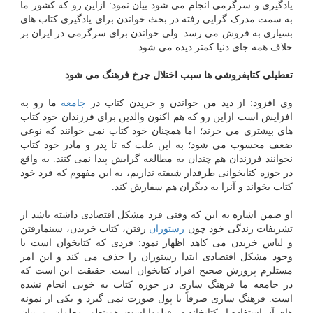
یادگیری و سرگرمی انجام می شود بیان نمود: ازاین رو که کشور ما
به سمت مدرک گرایی رفته در بحث خواندن برای یادگیری کتاب های
بسیاری به فروش می رسد. ولی خواندن برای سرگرمی در ایران بر
خلاف همه جای دنیا کمتر دیده می شود.
تعطیلی کتابفروشی ها سبب اختلال چرخ فرهنگ می شود
وی افزود: از دید من خواندن و خریدن کتاب در
جامعه
ما رو به
افزایش است ازاین رو که هم اکنون والدین برای فرزندان خود کتاب
های بیشتری می خرند؛ اما همچنان خود کتاب نمی خوانند که نوعی
ضعف محسوب می شود؛ به این علت که تا پدر و مادر خود کتاب
نخوانند فرزندان هم چندان به مطالعه گرایش پیدا نمی کنند. به واقع
در حوزه کتابخوانی طرفدار شیفته نداریم، به این مفهوم که فرد خود
کتاب بخواند و آنرا به دیگران هم سفارش کند.
او ضمن اشاره به این که وقتی فرد مشکل اقتصادی داشته باشد از
تشریفات زندگی خود چون
رستوران
رفتن، کتاب خریدن، سینمارفتن
و لباس خریدن می کاهد اظهار نمود: فردی که کتابخوان است با
وجود مشکل اقتصادی ابتدا رستوران را حذف می کند و این امر
مستلزم پرورش صحیح افراد کتابخوان است. حقیقت این است که
در جامعه ما فرهنگ سازی در حوزه کتاب به خوبی انجام نشده
است. فرهنگ سازی صرفاً با پول صورت نمی گیرد و یکی از نمونه
های آن استفاده از کتابخانه در فیلمها است. همینطور معلمان، مربیان