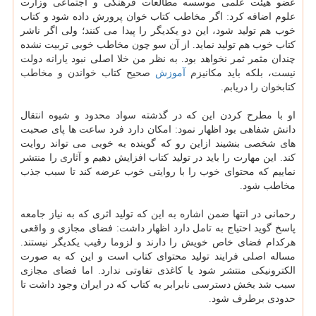
عضو هیئت علمی موسسه مطالعات فرهنگی و اجتماعی وزارت
علوم اضافه کرد: اگر مخاطب کتاب خوان پرورش داده شود و کتاب
خوب هم تولید شود، این دو یکدیگر را پیدا می کنند؛ ولی اگر ناشر
کتاب خوب هم تولید نماید. از آن سو چون مخاطب خوبی تربیت نشده
چندان مثمر ثمر نخواهد بود. به نظر من خلا اصلی نبود یارانه دولت
نیست، بلکه باید مکانیزم
آموزش
صحیح کتاب خواندن و مخاطب
کتابخوان را دریابم.
او با مطرح کردن این که در گذشته سواد محدود و شیوه انتقال
دانش شفاهی بود اظهار نمود: امکان دارد فرد ساعت ها پای صحبت
های شخصی بنشیند ازاین رو که گوینده به خوبی می تواند روایت
کند. این مهارت را باید در تولید کتاب افزایش دهیم و آثاری را منتشر
نماییم که محتوای خوب را با روایتی خوب عرضه کند تا سبب جذب
مخاطب شود.
رحمانی در انتها ضمن اشاره به این که تولید اثری که به نیاز جامعه
پاسخ گوید احتیاج به تامل دارد اظهار داشت: فضای مجازی و واقعی
هرکدام فضای خاص خویش را دارند و لزوما رقیب یکدیگر نیستند.
مساله اصلی فرایند تولید محتوای کتاب است و این که به صورت
الکترونیکی منتشر شود یا کاغذی تفاوتی ندارد. اما فضای مجازی
سبب شد بخش دسترسی نابرابر به کتاب که در ایران وجود داشت تا
حدودی برطرف شود.