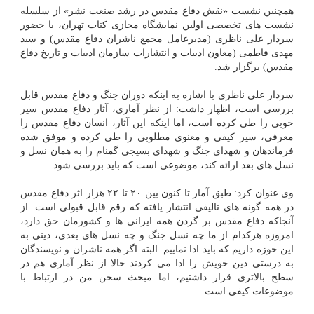
همچنین نشست «نقش دفاع مقدس در رشد صنعت نشر» از سلسله
نشست های تخصصی اولین نمایشگاه مجازی کتاب تهران، با حضور
سردار علی ناظری (مدیرعامل مجمع ناشران دفاع مقدس) و سید
مهدی فاطمی (معاون ادبیات و انتشارات سازمان ادبیات و تاریخ دفاع
مقدس) برگزار شد.
سردار علی ناظری با اشاره به اینکه دوران جنگ و دفاع مقدس قابل
بررسی است، اظهار داشت: از نظر آماری، آثار دفاع مقدس سیر
خوبی را طی کرده است، اما اینکه این آثار، انسان دفاع مقدس را
معرفی، سیر کیفی و معنوی مطلوبی را طی کرده و موفق شده
فرماندهان و شهدای جنگ و شهدای بسیجی گمنام را به همان نسل و
نسل های بعد ارائه کند، موضوعی است که باید بررسی شود.
وی عنوان کرد: طبق آمار تا کنون بین ۲۰ تا ۲۲ هزار اثر دفاع مقدس
در همه گونه های تالیفی انتشار یافته که رقم قابل قبولی است. از
آنجاکه دفاع مقدس بر گردن همه ایرانی ها و کشورمان حق دارد،
امروزه هرکدام از ما چه نسل جنگ و چه نسل های بعدی، دینی به
این حوزه داریم که باید ادا نماییم. البته اگر همه ناشران و نویسندگان
به درستی دین خویش را ادا می کردند حالا از نظر آماری هم در
سطح بالاتری قرار داشتیم، اما مبحث سخن من در ارتباط با
موضوعات کیفی است.