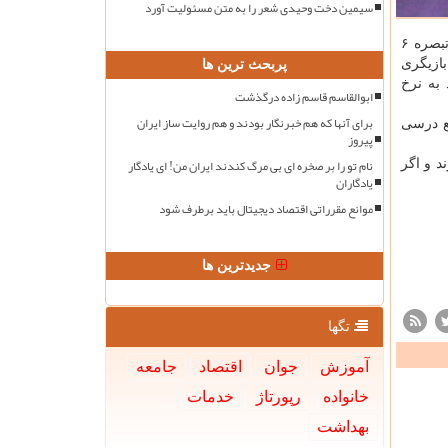
سیمین دخت وحیدی شعر را به متن مسئولیت آورد
به گزارش خبرنگار پارلمانی ایرنا نمایندگان مجلس در جلسه عصر روز سه شنبه مجلس شورای اسلامی با رای موافق به بند الحاقی ۳ تبصره ۶
بازیگری
پربحث ترین ها
ب مورد به نرخ
ابوالقاسم قاسم زاده درگذشت
برای آنها که هم خبرنگار بودند و هم روایت ساز ایران
ع درسی
پیروز
نام تو را بر صخره ای بی مرگ کندند ایران من! ای یادگار
د و اگر
یادگاران
موانع مقرراتی اقتصاد دیجیتال باید برطرف شود
جدیدترین ها
تگها
آموزش
جوان
اقتصاد
جامعه
خانواده
رپورتاژ
خدمات
بهداشت