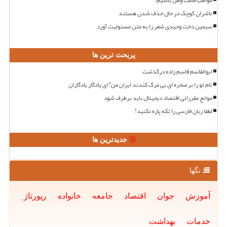
مواظب قامت وطن باشیم!
ناشران کوچک در حال حذف شدن هستند
سیمین دخت وحیدی شعر را به متن مسئولیت آورد
پربحث ترین ها
ابوالقاسم قاسم زاده درگذشت
نام تو را بر صخره ای بی مرگ کندند ایران من! ای یادگار یادگاران
موانع مقرراتی اقتصاد دیجیتال باید برطرف شود
لطفا زبان فارسی را تکه پاره نکنید!
جدیدترین ها
تگها
آموزش
جوان
اقتصاد
جامعه
خانواده
رپورتاژ
خدمات
بهداشت