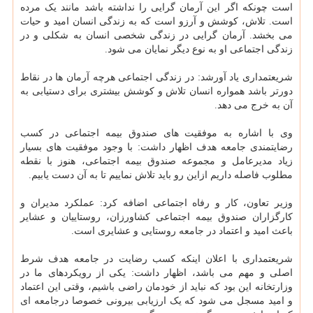
است چونکه اگر این آرمان گرایی را نداشته باشد مانند یک مرده
است. تلاش، کوشش و آرزو است که به زندگی انسان امید و حیات
می بخشد. آرمان گرایی در زندگی شخصی انسان به شکلی و در
زندگی اجتماعی او به نوع دیگر نمایان می شود.
شریعتمداری یاد آورشد: در زندگی اجتماعی هرچه آرمان ها در نقاط
دورتر باشد همواره انسان تلاش و کوشش بیشتری برای دستیابی به
آن به خرج می دهد.
وی با اشاره به موفقیت های صندوق بیمه اجتماعی در کسب
رضایتمندی جامعه هدف اظهار داشت: با وجود موفقیت های بسیار
زیاد مدیرعامل و مجموعه صندوق بیمه اجتماعی، هنوز با نقطه
مطلوب فاصله داریم ازاین رو باید تلاش نماییم تا به آن دست یابیم.
وزیر تعاون، کار و رفاه اجتماعی اضافه کرد: عملکرد مدیران و
کارگزاران صندوق بیمه اجتماعی کشاورزان، روستاییان و عشایر
باعث امید و اعتماد در جامعه روستایی و عشایری است.
شریعتمداری با اعلان اینکه کسب رضایت در جامعه هدف شرط
اصلی و مهم می باشد، اظهار داشت: یکی از رویکردهای ما در
وزارتخانه این بود که نباید از خودمان راضی باشیم، وقتی این اعتماد
و امید مسجل می شود که یک ارزیابی بیرونی خصوصا درجامعه ای