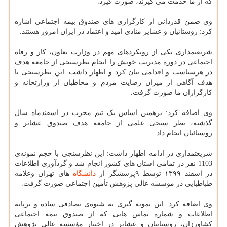
که از ما خدمت می گیرند، صورت گیرد.
وی ضمن قدردانی از کارگزاری های صندوق بیمه اجتماعی اشاره
کرد: روستائیان و عشایر منادی امید و اعتماد در ایران امروز هستند.
شریعتمداری یکی از رویکردهای مهم در وزارت تعاون، کار و رفاه
اجتماعی در دوره مدیریت خویش را انجام نظرسنجی از جامعه هدف
در هرسیاست و اقدامی بیان کرد و اظهار داشت: این نظرسنجی با
هدف آگاهی از میزان رضایت مردم و مخاطبان از وزارتخانه و
کارگزاران ما صورت گرفت.
وی اضافه کرد: برهمین اساس یک تیم مجرب در اسفندماه سال
گذشته، نظر سنجی علمی از جامعه هدف صندوق عشایر و
روستائیان انجام داد.
شریعتمداری در ادامه اظهار داشت: این نظرسنجی با حجم نمونه‌ی
1103 نفر در تمامی استان های کشور انجام شد و گردآوری اطلاعات
در اسفند ۱۳۹۹ توسط ۹پرسشگر از
دانشگاه
های تهران وعلامه
طباطبایی در موسسه عالی پژوهش تأمین اجتماعی صورت گرفت.
وی اضافه کرد: این نمونه گیری به شیوه‌ی تصادفی ساده و برپایه
اطلاعات و شماره تماس هایی که از صندوق بیمه اجتماعی
کشاورزان، روستاییان و عشایر در اختیار مؤسسه عالی پژوهش