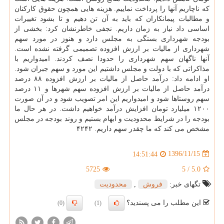
كه ناچاریم آنها را پرداخت نماییم. هزینه هایی همچون حقوق كاركنان
و مطالبات پیمانكاران كه باید به آن تن دهیم و تا بشود تغییرات
اساسی داد نیاز به زمان داریم. نجفی خاطرنشان كرد: بخشی از
بودجه شهرداری بستگی به مجلس دارد و هنوز در مورد سهم
شهرداری از مالیات بر ارزش افزوده تصمیمی گرفته نشده است.
آنها ناگهان سهم شهرداری را حدودا نصف كردند. امیدواریم با
مذاكراتی كه با دولت و مجلس داشتیم این مورد و سهم جبران شود.
او ادامه داد: درآمد حاصل از مالیات بر ارزش افزوده ۸۸ درصد
درآمد حاصل از مالیات بر ارزش افزوده سهم شهرها و ۱۱ درصد
سهم روستاها شود و امیدواریم این امر تصویب شود و در آن صورت
۱۲۰۰ میلیارد تومان افزایش درآمد خواهیم داشت. در هر حال ما
بودجه را در شرایط محدودیت و ابهام بستیم و روند بودجه در مجلس
مشخص می كند كه ما چقدر سهم داریم. ۴۲۴۲
1396/11/15
14:51:44
5725
5
/
5.0
تگهای خبر:
فروش
,
محدودیت
این مطلب را می پسندید؟
(0)
(1)