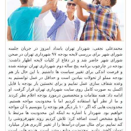
محمدعلی نجفی، شهردار تهران بامداد امروز در جریان جلسه
شورای شهر برای بررسی لایحه بودجه ۹۷ شهرداری تهران در صحن
شورای شهر حاضر شد و در دفاع از كلیات لایحه اظهار داشت:
بودجه در چارچوب برنامه پنج ساله دوم شهرداری تهران نوشته شده
و فرصت اندكی برای تغییر سیاست ها داشتیم. با این حال باز هم
بودجه مملو از تحولات بنیادین است و حداقل در عمل توانستیم به
وعده شفاف سازی عمل نماییم و برای نخستین بار بودجه با فایل
اكسل به صورت كامل روی سایت شهرداری تهران قرار گرفت. او
ادامه داد: همه مقامات و متخصصین درمورد بودجه اعلام نظر كردند
و ما از نظر آنها استفاده كردیم اما با محدودیت مواجه هستیم.
محدودیت هایی كه اگر ۱۰ بار دیگر هم بودجه را بنویسیم با آن مواجه
خواهیم بود. شهردار با اشاره به اینكه این محدودیت ها مرتبط با
منابع مشخص است اضافه كرد: تلاش كردیم روند شهرفروشی را
كند نماییم. برای مثال میزان درآمدها را از تغییر كاربری هزار میلیارد
تومان كاهش دادیم. محدودیت منابع روشن است. هزینه هایی است