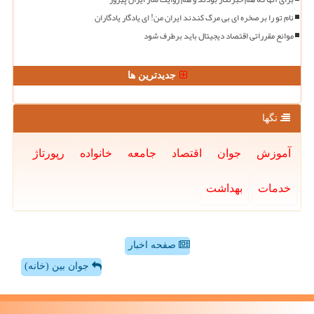
نام تو را بر صخره ای بی مرگ کندند ایران من! ای یادگار یادگاران
موانع مقرراتی اقتصاد دیجیتال باید برطرف شود
جدیدترین ها
تگها
آموزش
جوان
اقتصاد
جامعه
خانواده
رپورتاژ
خدمات
بهداشت
صفحه اخبار
جوان بین (خانه)