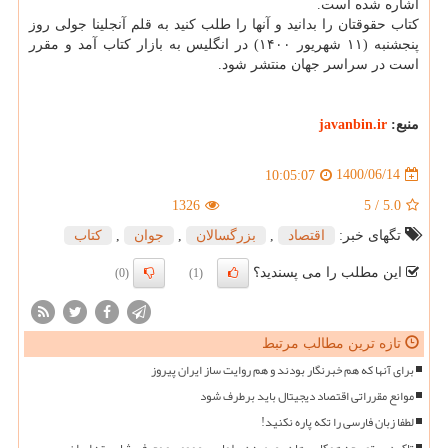
اشاره شده است.
کتاب حقوقتان را بدانید و آنها را طلب کنید به قلم آنجلینا جولی روز
پنجشنبه (۱۱ شهریور ۱۴۰۰) در انگلیس به بازار کتاب آمد و مقرر
است در سراسر جهان منتشر شود.
منبع:
javanbin.ir
1400/06/14
10:05:07
1326
5
/
5.0
تگهای خبر:
اقتصاد
,
بزرگسالان
,
جوان
,
كتاب
این مطلب را می پسندید؟
(0)
(1)
تازه ترین مطالب مرتبط
برای آنها که هم خبرنگار بودند و هم روایت ساز ایران پیروز
موانع مقرراتی اقتصاد دیجیتال باید برطرف شود
لطفا زبان فارسی را تکه پاره نکنید!
تاکید بر توسعه همکاری ها در عرصه دیپلماسی عمومی و معرفی شایسته ایران