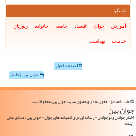
تگها
آموزش
جوان
اقتصاد
جامعه
خانواده
رپورتاژ
خدمات
بهداشت
صفحه اخبار
جوان بین (خانه)
javanbin.ir - حقوق مادی و معنوی سایت جوان بین محفوظ است
جوان بین
اخبار جوانان و نوجوانان - رسانه ای برای اندیشه های جوان - جوان بین: صدای نسل
آینده