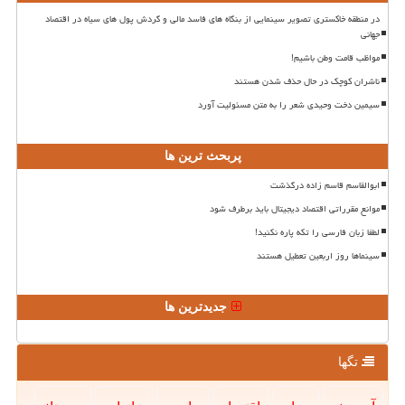
در منطقه خاکستری تصویر سینمایی از بنگاه های فاسد مالی و گردش پول های سیاه در اقتصاد
جهانی
مواظب قامت وطن باشیم!
ناشران کوچک در حال حذف شدن هستند
سیمین دخت وحیدی شعر را به متن مسئولیت آورد
پربحث ترین ها
ابوالقاسم قاسم زاده درگذشت
موانع مقرراتی اقتصاد دیجیتال باید برطرف شود
لطفا زبان فارسی را تکه پاره نکنید!
سینماها روز اربعین تعطیل هستند
جدیدترین ها
تگها