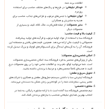
اطلاعات برند شما.
خودکار تبلیغاتی
:
در طرح‌ها و رنگ‌های مختلف، مناسب برای استفاده
روزمره.
لیوان تبلیغاتی
:
با جنس‌های مرغوب و طراحی‌های جذاب، مناسب برای
هدیه به مشتریان و همکاران.
سایر محصولات
:
از جمله فلش‌کارت، ماگ، کلاه، کیف، و بسیاری از
محصولات دیگر.
کیفیت بالا و قیمت مناسب
:
فروشگاه سنا با استفاده از مواد اولیه مرغوب و فرآیندهای تولید پیشرفته،
محصولاتی با کیفیت عالی ارائه می‌دهد. همچنین، قیمت‌های رقابتی و منصفانه این
فروشگاه، آن را به گزینه‌ای ایده‌آل برای کسب‌وکارهای کوچک و بزرگ تبدیل کرده
است.
امکان شخصی‌سازی محصولات
:
یکی از ویژگی‌های منحصر به فرد فروشگاه سنا، امکان شخصی‌سازی محصولات
است. شما می‌توانید لوگو، نام برند، و اطلاعات تماس خود را بر روی محصولات درج
کنید تا هدیه‌ای کاملاً منحصربه‌فرد و مرتبط با برندتان داشته باشید.
تحویل سریع و مطمئن
:
فروشگاه اینترنتی سنا با داشتن سیستم حمل‌ونقل مطمئن و همکاری با شرکت‌های
معتبر پستی، سفارشات شما را در کوتاه‌ترین زمان ممکن به دست‌تان می‌رساند.
مشاوره تخصصی
:
تیم متخصص فروشگاه سنا آماده است تا با ارائه مشاوره رایگان، به شما در
انتخاب بهترین هدایای تبلیغاتی متناسب با نیازهای برندتان کمک کند.