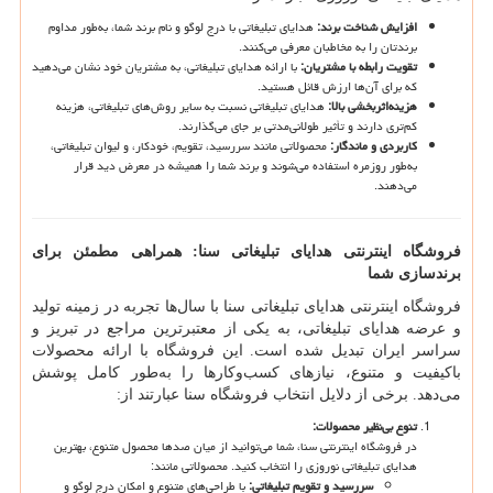
افزایش شناخت برند
:
هدایای تبلیغاتی با درج لوگو و نام برند شما، به‌طور مداوم
برندتان را به مخاطبان معرفی می‌کنند.
تقویت رابطه با مشتریان
:
با ارائه هدایای تبلیغاتی، به مشتریان خود نشان می‌دهید
که برای آن‌ها ارزش قائل هستید.
هزینه‌اثربخشی بالا
:
هدایای تبلیغاتی نسبت به سایر روش‌های تبلیغاتی، هزینه
کم‌تری دارند و تأثیر طولانی‌مدتی بر جای می‌گذارند.
کاربردی و ماندگار
:
محصولاتی مانند سررسید، تقویم، خودکار، و لیوان تبلیغاتی،
به‌طور روزمره استفاده می‌شوند و برند شما را همیشه در معرض دید قرار
می‌دهند.
فروشگاه اینترنتی هدایای تبلیغاتی سنا: همراهی مطمئن برای
برندسازی شما
فروشگاه اینترنتی هدایای تبلیغاتی سنا با سال‌ها تجربه در زمینه تولید
و عرضه هدایای تبلیغاتی، به یکی از معتبرترین مراجع در تبریز و
سراسر ایران تبدیل شده است. این فروشگاه با ارائه محصولات
باکیفیت و متنوع، نیازهای کسب‌وکارها را به‌طور کامل پوشش
می‌دهد. برخی از دلایل انتخاب فروشگاه سنا عبارتند از:
تنوع بی‌نظیر محصولات
:
در فروشگاه اینترنتی سنا، شما می‌توانید از میان صدها محصول متنوع، بهترین
هدایای تبلیغاتی نوروزی را انتخاب کنید. محصولاتی مانند:
سررسید و تقویم تبلیغاتی
:
با طراحی‌های متنوع و امکان درج لوگو و