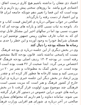
اعتماد ذی نفعان را نداشته باشیم هیچ کاری درست اتفاق
اعتمادی فرو بپاشد. ما روزهای سختی پیش رو داریم و باید 
بوده است که این فضا را تغییر دهم چونکه جامعه ایران قا
و این اعتماد از دست رفته را بازگرداند.
صالحی در جواب سوالی درباره ی افزایش قیمت کتاب و حذف
صورت نسبی بود اما در سالهای اخیر این مشکل قابل توجه
ای که به جناب عارف معاون رییس جمهور نوشتیم این درخو
همچنان شرایط خودرا به وجود آورده و این خطر را جدی می
رسانه ها مسئله بودجه را دنبال کنند
وی در بخش دیگری از این جلسه درباره ی بودجه فرهنگ اظه
نیست که پاسخی نداشته باشد. قانون بودجه کاملا مشخص و 
بوده 
بررسی کنید و ببینید کارخانه ها چطور کار کرده اند و چقد
وزیر ارشاد در بخش دیگر این جلسه خبری درباره ی ایران
خارج از کشور فرهنگ و هنر است که مزیت نسبی است و 
فرهنگی چند موضوع مورد اولویت قرار گرفت تا در بخش بی
برنامه های خوبی دراین خصوص در دستور کار قرار گرفته 
می شوند. سامانه دماوند را هم داریم که محتواهای بسیاری
صالحی در آخر درباره ی شورای هم افزایی وزارت فرهن