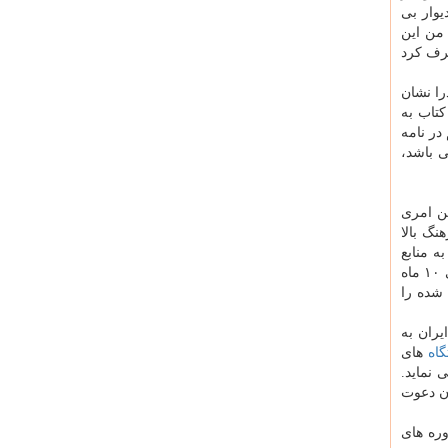
یوار بی
 من این
طرف کرد
را نشان
ی بر فضای قیمت کتاب به
در نامه
ی باشد،
ین امری
نگ بالا
ست به منابع
اختصاص برمی گردد. ابتدا صحبت از ۳۶ همت بوده است اما فعلا چیزی پرداخت نشده و آن چه هست ۶ میلیارد و ۲۰۰ میلیون تومان طی ۱۰ ماه
طرح شده را
یران به
اه
های
 نماید.
ان دعوت
ره های