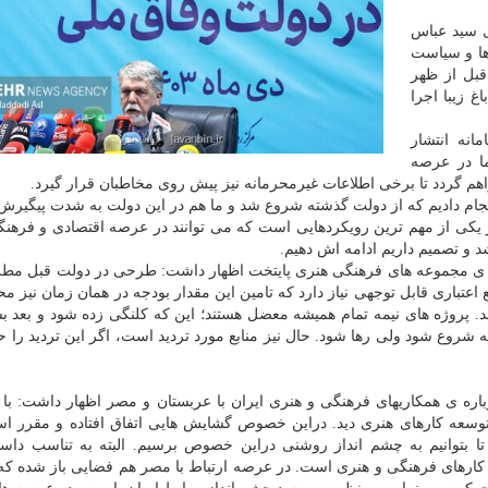
ی سید عباس
ها و سیاست
قبل از ظهر
 باغ زیبا اجرا
انه انتشار
ا در عرصه
 گردد تا برخی اطلاعات غیرمحرمانه نیز پیش روی مخاطبان قرار گیرد.
جام دادیم که از دولت گذشته شروع شد و ما هم در این دولت به شدت پیگیرش
یکی از مهم ترین رویکردهایی است که می توانند در عرصه اقتصادی و فرهنگ
 و تصمیم داریم ادامه اش دهیم.
 ی مجموعه های فرهنگی هنری پایتخت اظهار داشت: طرحی در دولت قبل مطرح
اعتباری قابل توجهی نیاز دارد که تامین این مقدار بودجه در همان زمان نیز مح
ند. پروژه های نیمه تمام همیشه معضل هستند؛ این که کلنگی زده شود و بعد بش
شروع شود ولی رها شود. حال نیز منابع مورد تردید است، اگر این تردید را ح
اره ی همکاریهای فرهنگی و هنری ایران با عربستان و مصر اظهار داشت: با
ر توسعه کارهای هنری دید. دراین خصوص گشایش هایی اتفاق افتاده و مقرر 
تا بتوانیم به چشم انداز روشنی دراین خصوص برسیم. البته به تناسب داست
نها کارهای فرهنگی و هنری است. در عرصه ارتباط با مصر هم فضایی باز شده که 