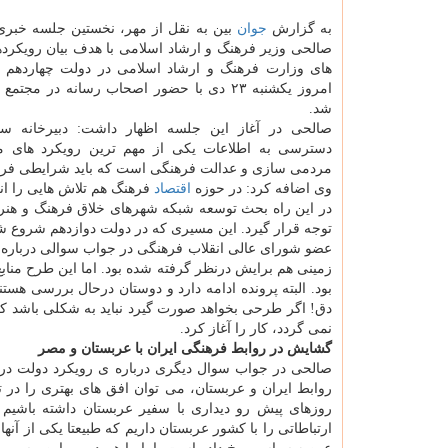
به گزارش
جوان
بین به نقل از مهر، نخستین جلسه خبر
صالحی وزیر فرهنگ و ارشاد اسلامی با هدف بیان رویکرد
های وزارت فرهنگ و ارشاد اسلامی در دولت چهاردهم 
امروز یکشنبه ۲۳ دی با حضور اصحاب رسانه در مجتمع
شد.
صالحی در آغاز این جلسه اظهار داشت: دبیرخانه سام
دسترسی به اطلاعات یکی از مهم ترین رویکرد های م
مردمی سازی و عدالت فرهنگی است که باید شرایطی فراهم
وی اضافه کرد: در حوزه
اقتصاد
فرهنگ هم تلاش هایی را ان
در این راه بحث توسعه شبکه شهرهای خلاق فرهنگ و هنر 
توجه قرار گیرد. این مسیری که در دولت دوازدهم شروع شد
عضو شورای عالی انقلاب فرهنگی در جواب سوالی درباره
زمینی هم برایش درنظر گرفته شده بود. اما این طرح منابع 
بود. البته پرونده ادامه دارد و دوستان درحال بررسی هست
دق! اگر طرحی بخواهد صورت گیرد نباید به شکلی باشد که 
نمی گردد، کار را آغاز کرد.
گشایش در روابط فرهنگی ایران با عربستان و مصر
صالحی در جواب سوال دیگری درباره ی رویکرد دولت درب
روابط ایران و عربستان، می توان افق های بهتری را د
روزهای پیش رو دیداری با سفیر عربستان داشته باشیم 
ارتباطاتی را با کشور عربستان داریم که طبیعتا یکی از آ