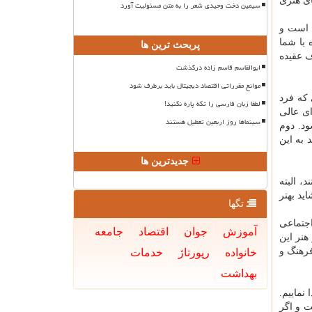
ی هنری
سیمین دخت وحیدی شعر را به متن مسئولیت آورد
 است و
 با شما
پربحث ترین ها
ف عقیده
ابوالقاسم قاسم زاده درگذشت
موانع مقرراتی اقتصاد دیجیتال باید برطرف شود
که فرد
لطفا زبان فارسی را تکه پاره نکنید!
ی عالی
سینماها روز اربعین تعطیل هستند
ود. دوم
 به این
جدیدترین ها
، البته
ید بهتر
تگها
جتماعی
آموزش
جوان
اقتصاد
جامعه
هنر این
فرهنگ و
خانواده
رپورتاژ
خدمات
بهداشت
نماییم.
 و اگر