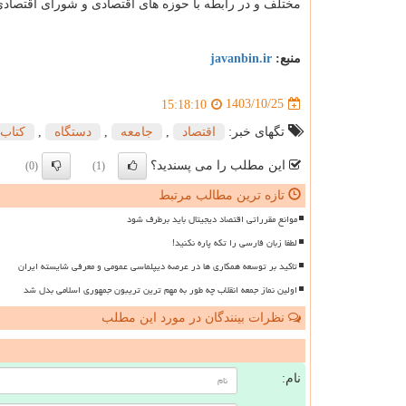
مختلف و در رابطه با حوزه های اقتصادی و شورای اقتصادی 
منبع:
javanbin.ir
1403/10/25
15:18:10
تگهای خبر:
اقتصاد
,
جامعه
,
دستگاه
,
كتاب
این مطلب را می پسندید؟
(0)
(1)
تازه ترین مطالب مرتبط
موانع مقرراتی اقتصاد دیجیتال باید برطرف شود
لطفا زبان فارسی را تکه پاره نکنید!
تاکید بر توسعه همکاری ها در عرصه دیپلماسی عمومی و معرفی شایسته ایران
اولین نماز جمعه انقلاب چه طور به مهم ترین تریبون جمهوری اسلامی بدل شد
نظرات بینندگان در مورد این مطلب
ن
نام: