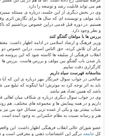
عرصه سیاسی رخ داده است. اما ما هم در پی این مسیر ح
هم می تواند قابلیت رشد و توسعه را دارد.
وی در بخش دیگری از این جلسه، درباره ی مسئله ممیزی
باید مولف و نویسنده ای که سال ها برای نگارش اثری وق
هستیم. در دوره قبل قدمی دراین خصوص برداشتیم که ناک
و نظر وجود دارد.
بررس ها با مولفان گفتگو کنند
وزیر فرهنگ و ارشاد اسلامی در ادامه اظهار داشت: معت
برای آن تلاش کرده، حق الناس است. دراین خصوص دو سا
انقلاب فرهنگی از سلیقه ها کاسته شود که این پروسه شر
باز شدن باب گفتگو بین مولف و بررس هاست. بررس ها باید 
کارگزاری دقت نماییم.
متاسفانه فهرست سیاه داریم
صالحی در جواب سوال خبرنگار مهر درباره ی این که آیا در
باید به اثر توجه کرد نه موثرش؛ اما اینگونه که تبلیغ می 
باشد که همین تعداد هم نباشد.
وی در جواب سوال دیگری درباره ی شکاف میان اهالی فر
داریم و در همه پیمایش ها و مجموعه های مختلف، هم رو
شتاب بیشتر بود و یکی از عمده ترین مسائل خود من نیز
هنر و رسانه نسبت به نظام حکمرانی به وجود آمده است. ق
عضو شورای عالی انقلاب فرهنگی اظهار داشت: این واقعیت 
کل
جامعه
درگیر این اغتشاشات ذهنی و معرفتی است و در