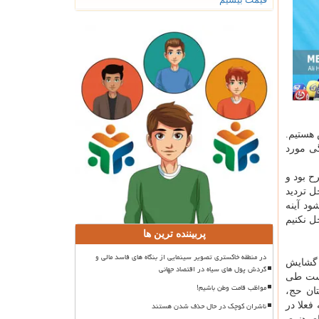
 هستیم.
ی مورد
 بود و
ل تردید
ود آینه
ل نکنیم
پربیننده ترین ها
در منطقه خاکستری تصویر سینمایی از بنگاه های فاسد مالی و
 گشایش
گردش پول های سیاه در اقتصاد جهانی
است طی
مواظب قامت وطن باشیم!
ان حج،
ناشران کوچک در حال حذف شدن هستند
فعلا در