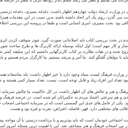
رکت می نماییم و بنظر می رسد چشم انداز روابط ایران با مصر در عرصه ها
 در وزارت ارشاد دولت چهاردهم اظهار داشت: دغدغه ممیزی، دغدغه درستی
ت می گذرد، روی یک اثر اتحاد داشته باشند بدین سبب در این مقدمات همراه
افی بود. بحث ممیزی، امری انسانی است و طبعا در پروسه این بررسی اختلا
قدم در بحث بررسی کتاب باید اصلاحاتی صورت گیرد. چون متوقف کردن اثری 
ز و کار مهم است؛ اول اینکه بوسیله ارائه کاربرگ ها و طرح مباحث شورا
وع شده و در هیات نظارت بر کتاب کاربرگهایی داشتیم که این سلیقه کمتر ش
با مولفان گفتگو کنند. ما آمر و مرشد نیستیم. ما کارگزار مردم هستیم و باید
 وزارت فرهنگ لیست سیاه وجود دارد یا خیر اظهار داشت: بله متاسفانه هستند
شود تعداد این افراد زیاد و قابل توجه است، نیست. تعداد بسیار کمی هستند و شا
هنگ و هنر و چالش های آن اظهار داشت: در کل حاکمیت ما چالش سرمایه ا
ندی و هم سرعتی اعتماد مردم به حکمرانان کم شده است. در عرصه فرهنگ و 
 بود. یکی از عامل های جدی این گسستی است که در سرمایه اجتماعی اصحاب 
الب های مختلفی دارد. قهر، فاصله، اعتراض، نفرت و غیره بود و هست.
اجتماعی خودمان است که باید بپذیریم و با برداشت درستی با آن مواجه پیدا 
 بین اصحاب فرهنگ و هنر مضاعف شد. این با اهمیت ترین مسئله امروز است