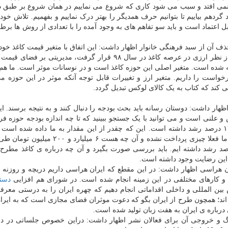
 نمی افتد و سبب می شود کاری که شروع می نماییم در همان شروع بر طبق د
گردهم بیاییم تا بتوانیم حرف همدیگر را بهتر درک نماییم و بفهمیم. تلاش خود
بل اعتماد است و باید سو تفاهم های به وجود آمده را با تعدادی از روش ها بر
 آن از سبد فرهنگی خانوار اظهار داشت: این اتفاق با متغیر قیمت کاغذ خود
داد. باتوجه به ثبات نسبی کاغذ و یارانه های بودجه ای که از نظر ارزی در عرصه کاغذ در سال ۹۸ قرار گرفت، مدیریت
 شده است. متغیر اصلی این حوزه کاغذ است و در نوسانات موثر است. ما هم 
است را داریم. متغیر ارز و تغییرات قابل توجه آنکه موثر در این حوزه م
 کند که کتاب به یک کالای لوکس تبدیل گردد.
ار داشت: دوستان رسانه باید بحث بودجه را دنبال کنند و به نتیجه برسند. ا
علنی است و می توانید با یک جستجو ببینید که تا چه اندازه بودجه حوزه فره
رفته است. در بودجه ۱۴۰۳ ردیف اصلی بودجه فرهنگ ۱۷ درصد رشد داشته است. این که چقدر از این مقدار به ما داده شده ا
است. در بخش کمک به مطبوعات و نشر نیز ۲۰ درصد رشد داشته ایم. باید بررسی صورت بگیرد و آن چه درباره ی کاغذ م
ر این رضایت وجود داشته است.
 هراسی اظهار داشت: در این مقطع که ایران هراسی داریم دریچه و روزنه ا
کارهای مختلفی در این زمینه انجام شده است. در شورای هم افزایی
دستگ
ن المللی و داخلی اقداماتی انجام دهیم که چهره ایران را به درستی معرفی
اند؛ همچون طرح از ایران بگو که دعوت موثران فضای مجازی است که به ایر
 درباره ی ایران به هفت زبان تولید شده است.
گ و خروجی آن برای فعالان نشر اظهار داشت: دراین خصوص جلساتی در دو