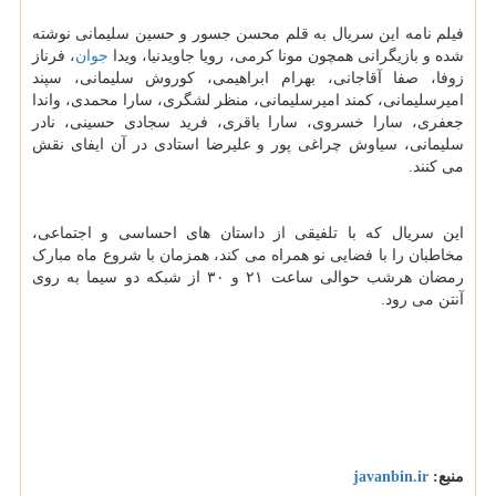
فیلم نامه این سریال به قلم محسن جسور و حسین سلیمانی نوشته
شده و بازیگرانی همچون مونا کرمی، رویا جاویدنیا، ویدا
جوان
، فرناز
زوفا، صفا آقاجانی، بهرام ابراهیمی، کوروش سلیمانی، سپند
امیرسلیمانی، کمند امیرسلیمانی، منظر لشگری، سارا محمدی، واندا
جعفری، سارا خسروی، سارا باقری، فرید سجادی حسینی، نادر
سلیمانی، سیاوش چراغی پور و علیرضا استادی در آن ایفای نقش
می کنند.
این سریال که با تلفیقی از داستان های احساسی و اجتماعی،
مخاطبان را با فضایی نو همراه می کند، همزمان با شروع ماه مبارک
رمضان هرشب حوالی ساعت ۲۱ و ۳۰ از شبکه دو سیما به روی
آنتن می رود.
منبع:
javanbin.ir