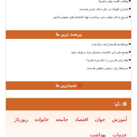
مواظب قامت وطن باشیم!
ناشران کوچک در حال حذف شدن هستند
شروع به کار موکب باید برخاست نهاد کتابخانه های عمومی کشور
پربحث ترین ها
ابوالقاسم قاسم زاده درگذشت
موانع مقرراتی اقتصاد دیجیتال باید برطرف شود
لطفا زبان فارسی را تکه پاره نکنید!
سینماها روز اربعین تعطیل هستند
جدیدترین ها
تگها
آموزش
جوان
اقتصاد
جامعه
خانواده
رپورتاژ
خدمات
بهداشت