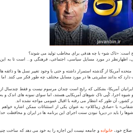
یج است: «تاک شو» با چه هدفی برای مخاطب تولید می شوند؟
 اظهارنظر در مورد مسایل سیاسی، اجتماعی، فرهنگی و... است تا به این
ده آمریکا از گذشته استمرار داشته و حتی با وجود تغییر نسل ها و ذائقه ه
ارد که بدانند سلبریتی ها در مورد مسایل مختلف چه طور فکر می کنند. اما د
یرانیان آمریکا- بشکلی که رایج است چندان مرسوم نیست و فقط چندسال از 
 و شیوه اجرا، کُپی تاک شوهای آمریکایی هستند، اما سوای نمونه های اندک و ب
شور، آن طور که انتظار می رفته با اقبال عمومی مواجه نشده اند.
قانی» با «صادق زیباکلام» به عنوان یکی از استثنائات ممکن اشاره خواهم ک
 را باید در دیرپا نبودن سنت اجرای این برنامه ها در ایران و محافظت حدا
 صلاح خود،
خانواده
و جامعه نیست این اجازه را به خود می دهد که ساخت چنی