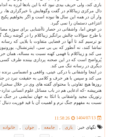
بازی کند، ولی حریف بیدی نبود که با این بادها لرزه به اندا
دال مرکزی زیباکلام در گفت وگوهایش با خبرگزاری ها،
وار آن در همه این سال ها نبوده است و اگر بخواهیم پکیج ا
انتزاعی دستمان را نمی گیرد.
در عوض اما، واشقانی در حصار ناآشنایی برای سوژه مصاح
با طرح سؤالات چالش برانگیز زیباکلام را در گوشه رینگ گی
نو ترسیم کند تا آنها در فضایی متفاوت با بلایی که رس
تماشا کنند، نه آنطور که بی بی سی، اینترنشنال، یورونی
می کند و زیباکلام با فهمی کهنه نسبت به مساله، همان ح
پُرواضح است که در این صحنه پردازی بیننده طرف کسی ک
دیگری در رسانه تنگ می کند.
در اینجا واشقانی با درکی عینی، واقعی و انضمامی برنده
می کند و سپس با هر حرف و کلامی به حقیقت نبرد در جنگ 
روزها هیچ تفاوتی با محتوای گفته های وی در خلال سخنرا
هنرپیشه -که ادعایی هم در باب مسائل علوم انسانی ندارد-
رتوریک مجید واشقانی با اتکا به جهان نمایشی در جنگ ن
نسبت به مفهوم جنگ نرم و اهمیت آن با قید فوریت دنبال کن
1404/07/13
11:58:26
تگهای خبر:
بازی
,
جامعه
,
جوان
,
خانواده