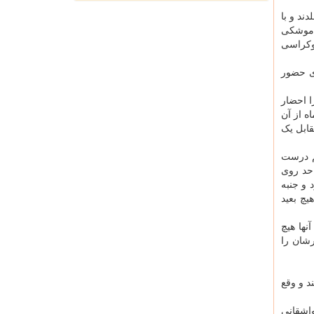
ند و با
ت موشکی
موکراسی
ی حضور
ا احضار
ه از آن
قابل یک
هم درست
 حد روی
 و جنبه
چ بعید
نها هیچ
رشان را
د و وقع
واشقانی