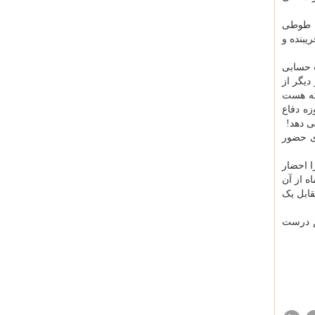
ن طوطی
یبنده و
ت حسابی
دیگر از
 که هست
زه دفاع
ی دهد!
ی حضور
ا احضار
ه از آن
قابل یک
هم درست