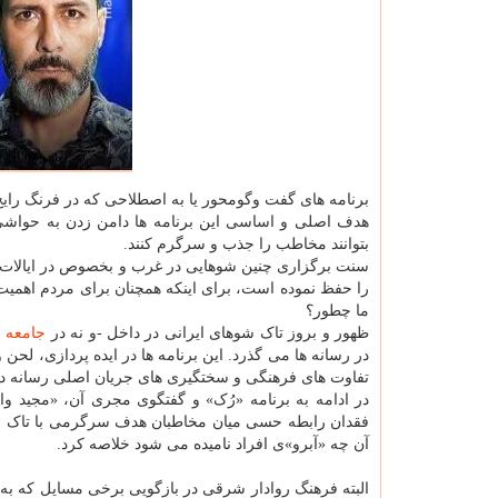
برنامه های گفت وگومحور یا به اصطلاحی که در فرنگ را
هدف اصلی و اساسی این برنامه ها دامن زدن به حواشی،
بتوانند مخاطب را جذب و سرگرم کنند.
سنت برگزاری چنین شوهایی در غرب و بخصوص در ایالات متح
را حفظ نموده است، برای اینکه همچنان برای مردم اهمیت د
ما چطور؟
ظهور و بروز تاک شوهای ایرانی در داخل -و نه در
جامعه
ا
در رسانه ها می گذرد. این برنامه ها در ایده پردازی، لحن
تفاوت های فرهنگی و سختگیری های جریان اصلی رسانه در ک
در ادامه به برنامه «رُک» و گفتگوی مجری آن، «مجید واش
فقدان رابطه حسی میان مخاطبان هدف سرگرمی با تاک شوها
آن چه «آبرو»ی افراد نامیده می شود خلاصه کرد.
البته فرهنگ روادار شرقی در بازگویی برخی مسایل که به