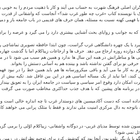
یگران اصلی فرهنگ شهرت به حساب می آیند و کار با ذهنیت مردم را به خوبی بلد
ه رُک با نویسنده کتاب «غرب چه طور غرب شد؟» آنجاست که واشقانی از قدر
ام با فهمی کهنه نسبت به مسئله، همان حرف های قدیمی در باب جامعه باز و د
ه به جوانب و زوایای بحث آشنایی بیشتری دارد را می گیرد و عرصه را برا
 نبرد با یک چهره دانشگاهی غرب گراست، چون ابتدا حافظه تصویری تماشاچی ر
دوازده روزه ارجاع می دهد. حرف ها و ارجاعات زیباکلام اما با گذشت چهارما
نی ها و مناظراتش در همه این سال ها ندارد و همین هم سبب می شود تا در م
حرفی نو برای گفتن نداشته باشد و بیننده هم به آسانی دستش را بخواند.
رم به کار ما می آید و باقی میکرورسانه ها هم باید همین خط را در نبود ف
 کنند، اما نباید از یک مساله اساسی هم در این بین غافل شد. تکیه بیش از
 امکان دارد وقوع امر سیاسی و سیاست در جامعه ایران را به تعویق بیندازد
 ها در برنامه های پیشین که با هدف جذب حداکثری مخاطب صورت می گرفت هی
 داده است که دست آکادمیسین های دوستدار غرب تا چه اندازه خالی است و آ
توجه به دال مرکزی امنیت ملی ندارند و فقط با متلک پرانی می خواهند کا
ن شده توسط مدیای غربی- در دوگانه واشقانی- زیباکلام اوّلی را برمی گزین
ئل نمی شود؟
و با بازیگر تلویزیون آنجا بود که کوشش کرد برای توجیه نظراتش در زمین 