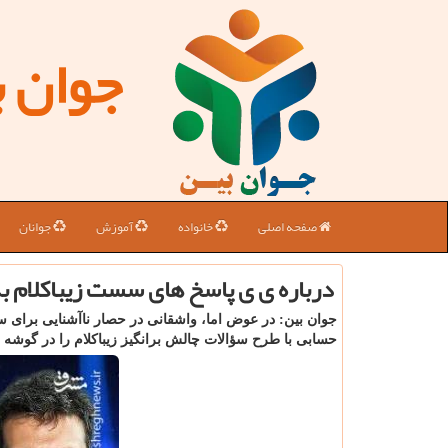
جوان 
صفحه اصلی
خانواده
آموزش
جوانان
درباره ی ی پاسخ های سست زیباکلام به
جوان بین: در عوض اما، واشقانی در حصار ناآشنایی برای س
حسابی با طرح سؤالات چالش برانگیز زیباکلام را در گوشه ری