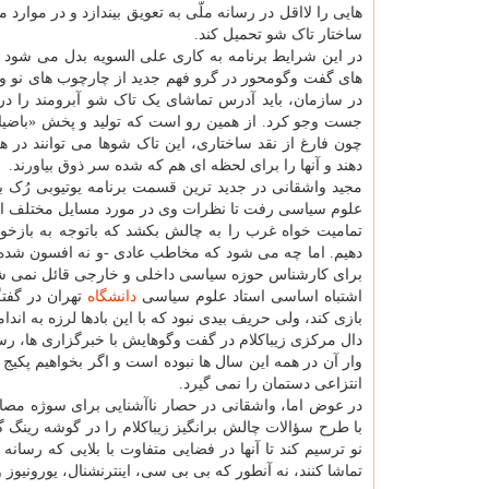
هایی را لااقل در رسانه ملّی به تعویق بیندازد و در مو
ساختار تاک شو تحمیل کند.
در این شرایط برنامه به کاری علی السویه بدل می شود که 
های گفت وگومحور در گرو فهم جدید از چارچوب های نو و
در سازمان، باید آدرس تماشای یک تاک شو آبرومند را در 
جست وجو کرد. از همین رو است که تولید و پخش «باضیا»، «
چون فارغ از نقد ساختاری، این تاک شوها می توانند در 
دهند و آنها را برای لحظه ای هم که شده سر ذوق بیاورند.
مجید واشقانی در جدید ترین قسمت برنامه یوتیوبی رُک به
علوم سیاسی رفت تا نظرات وی در مورد مسایل مختلف از ق
تمامیت خواه غرب را به چالش بکشد که باتوجه به بازخو
دهیم. اما چه می شود که مخاطب عادی -و نه افسون شده تو
برای کارشناس حوزه سیاسی داخلی و خارجی قائل نمی ش
اشتباه اساسی استاد علوم سیاسی
دانشگاه
تهران در گفتگ
بازی کند، ولی حریف بیدی نبود که با این بادها لرزه به اندا
دال مرکزی زیباکلام در گفت وگوهایش با خبرگزاری ها، 
وار آن در همه این سال ها نبوده است و اگر بخواهیم پکیج ا
انتزاعی دستمان را نمی گیرد.
در عوض اما، واشقانی در حصار ناآشنایی برای سوژه مصاح
با طرح سؤالات چالش برانگیز زیباکلام را در گوشه رینگ گی
نو ترسیم کند تا آنها در فضایی متفاوت با بلایی که رس
تماشا کنند، نه آنطور که بی بی سی، اینترنشنال، یورونیوز و