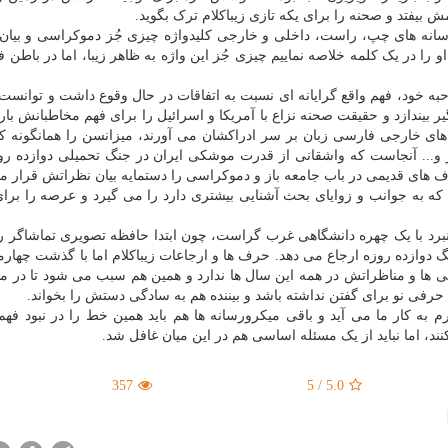
مش بیفتد و صحنه را برای یکه تازی زیباکلام ترک بگوید.
 رسانه های چپ، راست، داخلی و خارجی کلیدواژه چیزی جُز دموکراسی و بیا
و را در یک کلمه خلاصه نماییم چیزی جُز این واژه به ظاهر زیبا، اما در باطن فر
به خود، فهم واقع گرایانه ای نسبت به اتفاقات در حال وقوع داشت و توانس
ر بیندازد و حقیقت صحنه نزاع با آمریکا و اسرائیل را برای فهم مخاطبانش بار 
انه های خارجی فارسی زبان بر سر ادراکشان می آورند، میزانسن را همانگونه
وز و... آنجاست که واشقانی از قدرت موشکی ایران در جنگ تحمیلی دوازده رو
رف های قدیمی در باب جامعه باز و دموکراسی را دستمایه بیان نظراتش قرار م
ه به جوانب و زوایای بحث آشنایی بیشتری دارد را می گیرد و عرصه را برا
 نبرد با یک چهره دانشگاهی غرب گراست، چون ابتدا حافظه تصویری تماشاگر ر
دوازده روزه ارجاع می دهد. حرف ها و ارجاعات زیباکلام اما با گذشت چهارما
نی ها و مناظراتش در همه این سال ها ندارد و همین هم سبب می شود تا در م
 حرفی نو برای گفتن نداشته باشد و بیننده هم به سادگی دستش را بخواند.
رم به کار ما می آید و باقی میکرورسانه ها هم باید همین خط را در نبود ف
ند، اما نباید از یک مسئله اساسی هم در این میان غافل شد.
357
5
/
5.0