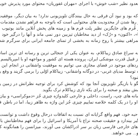
ارد معدود نظیر «شب خوش» با اجرای «مهران غفوریان» محتوای مورد پذیرش خوی
بود و نبود آن فرقی به حال بینندگان تلویزیونی ندارد! به بیان دیگر، موفقیت
 رها شدن از محدودیت های محتوایی است که باتوجه به فراهم نشدن مقدمات 
فُرم های جایگزین نظیر پلت فرم ها و زمینه های پخش آنلاین مانند یوتیوب و
اکنون» و «رُک» از دید مخاطبان تیزبین دور نمی ماند و آنها را درگیر خود 
همراهی بیشتر با روح زمانه به بخشی از تمنای جامعه ایرانی برای سرگرم ش
 سراغ صادق زیباکلام، به عنوان یکی از جنجالی ترین و رسانه ای ترین اسات
بیل قدرت موشکی ایران، پرونده هسته ای کشور و مواجهه او با امپریالیسم
ردهای موجود در فضای مجازی می توانیم به موفقیت واشقانی در انجام این 
سط مدیای غربی- در دوگانه واشقانی- زیباکلام اوّلی را برمی گزیند و وقع و
ود؟
و با بازیگر تلویزیون آنجا بود که کوشش کرد برای توجیه نظراتش در زمین 
مش بیفتد و صحنه را برای یکه تازی زیباکلام ترک بگوید.
رسانه های چپ، راست، داخلی و خارجی کلیدواژه چیزی جُز «دموکراسی» و بی
و را در یک کلمه خلاصه نماییم چیزی جُز این واژه به ظاهر زیبا، اما در باطن فر
به خود، فهم واقع گرایانه ای نسبت به اتفاقات درحال وقوع داشت و توانس
ر بیندازد و حقیقت صحنه نزاع با آمریکا و اسرائیل را برای فهم مخاطبانش بار
انه های خارجی فارسی زبان بر سر ادراکشان می آورند، میزانسن را همانگونه
... می خواهند.