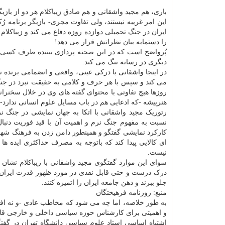
باری، هم مجید واشقانی و هم صادق زیباکلام هر دو از باز
این امر غریبه نیستند، ولی تفاوت مجری- بازیگر برنام
ایران در جنگ تحمیلی دوازده روزه دفاع می کند و زیباکل
را دستمایه بیان نظراتش قرار می دهد!
پُرواضح است که در این صحنه پردازی بیننده طرف کسی ک
دیگری در رسانه تنگ می کند.
در اینجا واشقانی با درکی عینی، واقعی و انضمامی برنده
می کند و سپس با هر حرف و کلامی به حقیقت نبرد در جنگ 
روزها هیچ تفاوتی با محتوای گفته های وی در خلال سخنرا
هنرپیشه -که ادعایی هم در باب مسایل علوم انسانی ندارد- 
رتوریک مجید واشقانی با اتکا به جهان نمایشی در جنگ ن
نسبت به مفهوم جنگ نرم و اهمیت آن با قید فوریت دنبال
کارکرد نمایشی گفتگو و همینطور دامن زدن به فرهنگ شهرت
ای کالایی پیدا کند که باتوجه به مصرف حداکثری ایده
نیست.
سوای این موارد گفتگوی مجید واشقانی با زیباکلام نشان
درک درست و حتی قابل نقدی در مورد ظهور قدرت ایران با
جلو ببرند و ذهن جامعه ایران را اتمیزه کنند.
منبع: روزنامه فرهیختگان
به طور خلاصه، اما چه می شود که مخاطب عادی -و نه افسو
و اهمیتی برای کارشناس حوزه سیاسی داخلی و خارجی قا
اشتباه اساسی استاد علوم سیاسی دانشگاه تهران در گفتگ