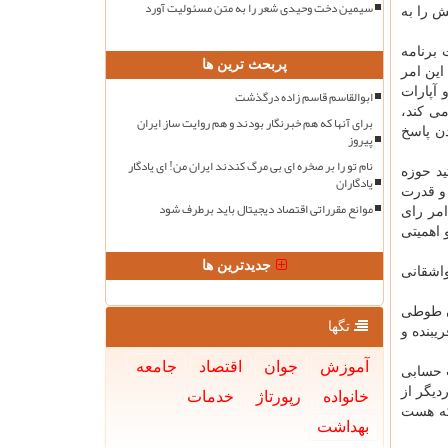
سیمین دخت وحیدی شعر را به متن مسئولیت آورد
ش را به
 برنامه
پربحث ترین ها
این امر
 آپارات
ابوالقاسم قاسم زاده درگذشت
می کند،
برای آنها که هم خبرنگار بودند و هم روایت ساز ایران
دن پاسخ
پیروز
نام تو را بر صخره ای بی مرگ کندند ایران من! ای یادگار
ید حوزه
یادگاران
 و قدرت
موانع مقرراتی اقتصاد دیجیتال باید برطرف شود
امر رای
 اهمیتی
جدیدترین ها
واشقانی
ان طوطی
تگها
یبنده و
آموزش
جوان
اقتصاد
جامعه
ت حسابی
دیگر از
خانواده
رپورتاژ
خدمات
 که هست
بهداشت