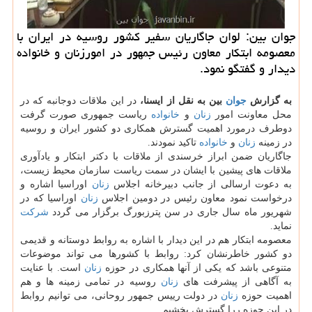
جوان بین: لوان جاگاریان سفیر كشور روسیه در ایران با
معصومه ابتكار معاون رئیس جمهور در امورزنان و خانواده
دیدار و گفتگو نمود.
به گزارش
جوان
بین به نقل از ایسنا،
در این ملاقات دوجانبه كه در
محل معاونت امور
زنان
و
خانواده
ریاست جمهوری صورت گرفت
دوطرف درمورد اهمیت گسترش همكاری دو كشور ایران و روسیه
در زمینه
زنان
و
خانواده
تاكید نمودند.
جاگاریان ضمن ابراز خرسندی از ملاقات با دكتر ابتكار و یادآوری
ملاقات های پیشین با ایشان در سمت ریاست سازمان محیط زیست،
به دعوت ارسالی از جانب دبیرخانه اجلاس
زنان
اوراسیا اشاره و
درخواست نمود معاون رئیس در دومین اجلاس
زنان
اوراسیا كه در
شهریور ماه سال جاری در سن پترزبورگ برگزار می گردد
شركت
نماید.
معصومه ابتكار هم در این دیدار با اشاره به روابط دوستانه و قدیمی
دو كشور خاطرنشان كرد: روابط با كشورها می تواند موضوعات
متنوعی باشد كه یكی از آنها همكاری در حوزه
زنان
است. با عنایت
به آگاهی از پیشرفت های
زنان
روسیه در تمامی زمینه ها و هم
اهمیت حوزه
زنان
در دولت رییس جمهور روحانی، می توانیم روابط
در این حوزه ررا گسترش بخشیم.