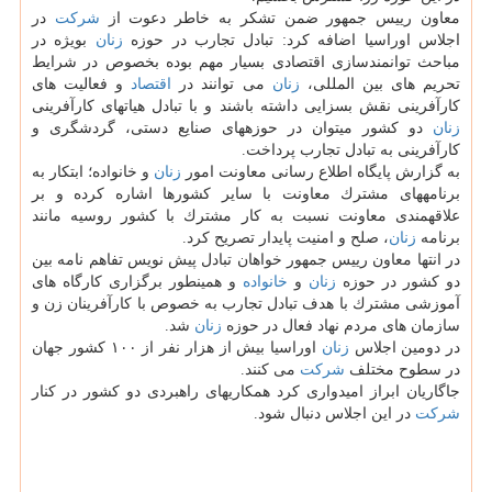
معاون رییس جمهور ضمن تشكر به خاطر دعوت از
شركت
در
اجلاس اوراسیا اضافه كرد: تبادل تجارب در حوزه
زنان
بویژه در
مباحث توانمندسازی اقتصادی بسیار مهم بوده بخصوص در شرایط
تحریم های بین المللی،
زنان
می توانند در
اقتصاد
و فعالیت های
كارآفرینی نقش بسزایی داشته باشند و با تبادل هیاتهای كارآفرینی
زنان
دو كشور میتوان در حوزههای صنایع دستی، گردشگری و
كارآفرینی به تبادل تجارب پرداخت.
به گزارش پایگاه اطلاع رسانی معاونت امور
زنان
و خانواده؛ ابتكار به
برنامههای مشترك معاونت با سایر كشورها اشاره كرده و بر
علاقهمندی معاونت نسبت به كار مشترك با كشور روسیه مانند
برنامه
زنان
، صلح و امنیت پایدار تصریح كرد.
در انتها معاون رییس جمهور خواهان تبادل پیش نویس تفاهم نامه بین
دو كشور در حوزه
زنان
و
خانواده
و همینطور برگزاری كارگاه های
آموزشی مشترك با هدف تبادل تجارب به خصوص با كارآفرینان زن و
سازمان های مردم نهاد فعال در حوزه
زنان
شد.
در دومین اجلاس
زنان
اوراسیا بیش از هزار نفر از ۱۰۰ كشور جهان
در سطوح مختلف
شركت
می كنند.
جاگاریان ابراز امیدواری كرد همكاریهای راهبردی دو كشور در كنار
شركت
در این اجلاس دنبال شود.