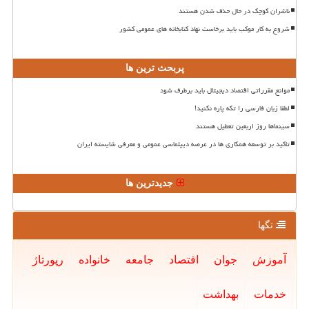
ناشران کوچک در حال حذف شدن هستند
شروع به کار موکب باید برخاست نهاد کتابخانه های عمومی کشور
پربحث ترین ها
موانع مقرراتی اقتصاد دیجیتال باید برطرف شود
لطفا زبان فارسی را تکه پاره نکنید!
سینماها روز اربعین تعطیل هستند
تاکید بر توسعه همکاری ها در عرصه دیپلماسی عمومی و معرفی شایسته ایران
جدیدترین ها
تگها
آموزش
جوان
اقتصاد
جامعه
خانواده
رپورتاژ
خدمات
بهداشت