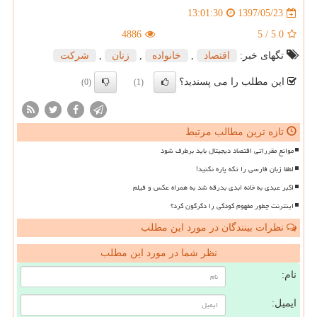
1397/05/23
13:01:30
4886
5
/
5.0
تگهای خبر:
اقتصاد
,
خانواده
,
زنان
,
شركت
این مطلب را می پسندید؟
(0)
(1)
تازه ترین مطالب مرتبط
موانع مقرراتی اقتصاد دیجیتال باید برطرف شود
لطفا زبان فارسی را تکه پاره نکنید!
اکبر عبدی به خانه ابدی بدرقه شد به همراه عکس و فیلم
اینترنت چطور مفهوم کودکی را دگرگون کرد؟
نظرات بینندگان در مورد این مطلب
نظر شما در مورد این مطلب
نام:
ایمیل: