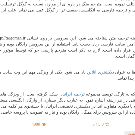
ختلف نموده است. مترجم بینگ در پاره ای از موارد، نسبت به گوگل ترنسلیت
سی و ترجمه فارسی به انگلیسی، ضعیف تر از گوگل عمل می نماید. علت این 
مینه ترجمه متن شناخته می شود. این سرویس بر روی نشانی
tp://targoman.ir
مه افراد قابل دسترسی است و توانسته است به 1500 امین سایت فارسی زبان دست یابد. استفاده از این سرویس رایگان بوده
 قرار داده است. لازم به ذکر است مترجم پارسی جو که توسط موتور 
گمان است.
ا به عنوان
دیکشنری آنلاین
یاد می شود. یکی از ویژگی مهم این وب سایت ها
ا نمایید.
که به تازگی توسط مجموعه
ترجمه ایرانیان
شکل گرفته است. از ویژگی های
نی در هر رشته اشاره نمود. به عبارت دیگر بسیاری از واژگان انگلیسی هستن
ا دیگری متفاوت اند. در دیکشنری تخصصی ایرانیان با جستجوی هر کلمه می تو
ده از این سرویس برای همگان رایگان بوده و نیاز به عضویت یا پروسه خاصی 
4980
5
/
5.0
فیت