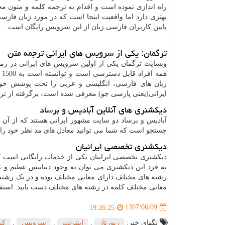
راه اندازی نموده است و اقدام به ترجمه کلمه و متون م
بهتری دارد اما واقعیت اینجا است که در مورد زبان فار
پایین کاربران فارسی زبان از این سرویس رایگان است.
ترگمان: یکی از سرویس های ایرانی ترجمه متن
وبسایت ترگمان یکی از اولین سرویس های ایرانی در ز
ه
زبان های فارسی، انگلیسی و عربی را تحت پوشش خود
ایرانی(یعنی پارسی جو) معرفی شده است، برگرفته از تر
دیکشنری های آنلاین آبادیس و برساد
آبادیس و برساد دو سایت مشهور ایرانی هستند که از آن ه
جستجو است که شما می توانید معادل های مد نظر خود را پید
دیکشنری تخصصی ایرانیان
دیکشنری تخصصی ایرانیان یکی از خدمات رایگانی است 
به فرد این دیکشنری می توان به وجود دیتابیس عظیم و غ
رشته های مختلف دارای معانی مختلف بوده و در یک رشته ب
معانی مختلف کلمه در رشته های مختلف دست یابید. استفا
1397/06/09
19:26:25
تگهای خبر:
رپورتاژ
,
اینترنت
,
سرویس
,
كی