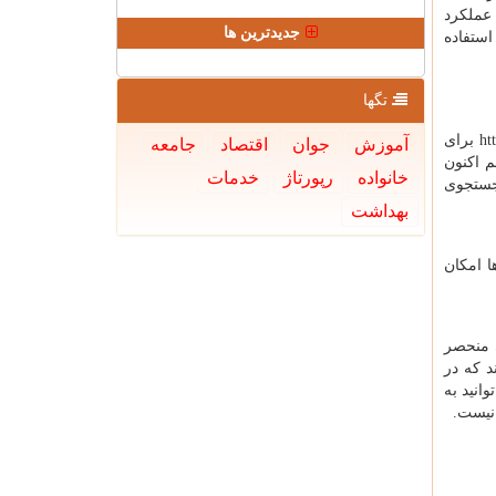
 عملکرد
جدیدترین ها
استفاده
تگها
ht
برای
آموزش
جوان
اقتصاد
جامعه
 و هم اکنون
خانواده
رپورتاژ
خدمات
جستجوی
بهداشت
 امکان
 منحصر
د که در
انید به
نیست.