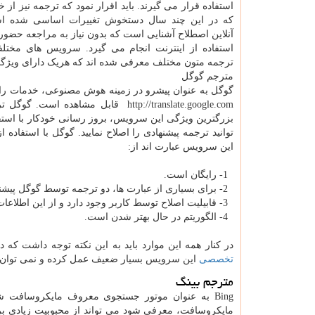
استفاده قرار می گیرند. باید اقرار نمود که ترجمه نیز از
که در این چند سال دستخوش تغییرات اساسی شده ا
آنلاین اصطلاح آشنایی است که بدون نیاز به مراجعه حضور
استفاده از اینترنت انجام می گیرد. سرویس های مختل
ترجمه متون مختلف معرفی شده اند که هریک دارای ویژگی 
مترجم گوگل
گوگل به عنوان پیشرو در زمینه هوش مصنوعی، خدمات رایگا
http://translate.google.com
قابل مشاهده است. گوگل ترن
بزرگترین ویژگی این سرویس، بروز رسانی خودکار با استفا
توانید ترجمه پیشنهادی را اصلاح نمایید. گوگل با استفاد
این سرویس عبارت اند از:
1- رایگان است.
2- برای بسیاری از عبارت ها، دو ترجمه توسط گوگل پیشنهاد می شود و کاربر می تواند ترجمه مورد نظر خود را انتخاب کند.
3- قابیلیت اصلاح توسط کاربر وجود دارد و از این اطلاعات برای ارتقا سطح کار استفاده می شود.
4- الگوریتم در حال بهتر شدن است.
در کنار همه این موارد باید به این نکته توجه داشت ک
تخصصی
این سرویس بسیار ضعیف عمل کرده و نمی توان از
مترجم بینگ
Bing
به عنوان موتور جستجوی معروف مایکروسافت شن
مایکروسافت، معرفی شود می تواند از محبوبیت زیادی ب