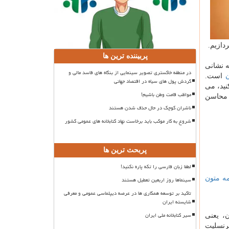
دازیم.
پربیننده ترین ها
ه نشانی
در منطقه خاکستری تصویر سینمایی از بنگاه های فاسد مالی و
است.
گردش پول های سیاه در اقتصاد جهانی
نید، می
مواظب قامت وطن باشیم!
ز محاسن
ناشران کوچک در حال حذف شدن هستند
شروع به کار موکب باید برخاست نهاد کتابخانه های عمومی کشور
پربحث ترین ها
لطفا زبان فارسی را تکه پاره نکنید!
ه متون
سینماها روز اربعین تعطیل هستند
تاکید بر توسعه همکاری ها در عرصه دیپلماسی عمومی و معرفی
شایسته ایران
سیر کتابخانه ملی ایران
، یعنی
رنسلیت