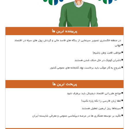
پربیننده ترین ها
در منطقه خاکستری تصویر سینمایی از بنگاه های فاسد مالی و گردش پول های سیاه در اقتصاد
جهانی
مواظب قامت وطن باشیم!
ناشران کوچک در حال حذف شدن هستند
شروع به کار موکب باید برخاست نهاد کتابخانه های عمومی کشور
پربحث ترین ها
موانع مقرراتی اقتصاد دیجیتال باید برطرف شود
لطفا زبان فارسی را تکه پاره نکنید!
سینماها روز اربعین تعطیل هستند
تاکید بر توسعه همکاری ها در عرصه دیپلماسی عمومی و معرفی شایسته ایران