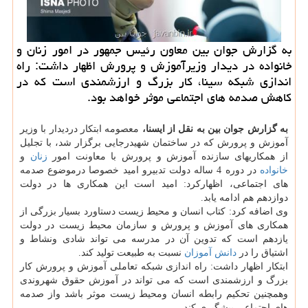
به گزارش جوان بین معاون رئیس جمهور در امور زنان و
خانواده در دیدار وزیرآموزش و پرورش اظهار داشت: راه
اندازی شبكه سینا، كار بزرگ و ارزشمندی است كه در
كاهش صدمه های اجتماعی موثر خواهد بود.
به گزارش جوان بین به نقل از ایسنا،
معصومه ابتكار دردیدار با وزیر
آموزش و پرورش كه در ساختمان شهیدرجایی برگزار شد، با تجلیل
از همكاریهای سازنده آموزش و پرورش با معاونت امور
زنان
و
خانواده
در دوره 4 ساله دولت تدبیرو امید خصوصا درموضوع صدمه
های اجتماعی، اظهاركرد: امید است این همكاری ها در دولت
دوازدهم هم ادامه یابد.
وی اضافه كرد: كتاب انسان و محیط زیست دستاورد بسیار بزرگی از
همكاری های آموزش و پرورش و سازمان محیط زیست در دولت
یازدهم است كه تدوین آن در مدرسه می تواند شادی ونشاط و
اشتیاق را در
دانش آموزان
نسبت به طبیعت تولید كند.
ابتكار اظهار داشت: راه اندازی شبكه تعاملی آموزش و پرورش كار
بزرگ و ارزشمندی است كه می تواند در آموزش حقوق شهروندی
وهمچنین تحكیم رابطه انسان ومحیط زیست موثر باشد واز صدمه
های اجتماعی پیشگیری كند.