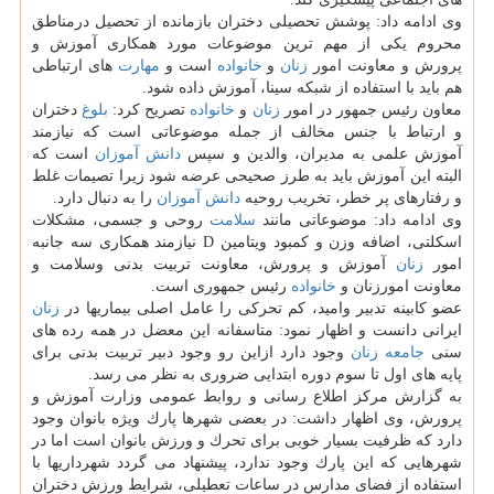
وی ادامه داد: پوشش تحصیلی دختران بازمانده از تحصیل درمناطق
محروم یكی از مهم ترین موضوعات مورد همكاری آموزش و
پرورش و معاونت امور
زنان
و
خانواده
است و
مهارت
های ارتباطی
هم باید با استفاده از شبكه سینا، آموزش داده شود.
معاون رئیس جمهور در امور
زنان
و
خانواده
تصریح كرد:
بلوغ
دختران
و ارتباط با جنس مخالف از جمله موضوعاتی است كه نیازمند
آموزش علمی به مدیران، والدین و سپس
دانش آموزان
است كه
البته این آموزش باید به طرز صحیحی عرضه شود زیرا تصیمات غلط
و رفتارهای پر خطر، تخریب روحیه
دانش آموزان
را به دنبال دارد.
وی ادامه داد: موضوعاتی مانند
سلامت
روحی و جسمی، مشكلات
اسكلتی، اضافه وزن و كمبود ویتامین D نیازمند همكاری سه جانبه
امور
زنان
آموزش و پرورش، معاونت تربیت بدنی وسلامت و
معاونت امورزنان و
خانواده
رئیس جمهوری است.
عضو كابینه تدبیر وامید، كم تحركی را عامل اصلی بیماریها در
زنان
ایرانی دانست و اظهار نمود: متاسفانه این معضل در همه رده های
سنی
جامعه
زنان
وجود دارد ازاین رو وجود دبیر تربیت بدنی برای
پایه های اول تا سوم دوره ابتدایی ضروری به نظر می رسد.
به گزارش مركز اطلاع رسانی و روابط عمومی وزارت آموزش و
پرورش، وی اظهار داشت: در بعضی شهرها پارك ویژه بانوان وجود
دارد كه ظرفیت بسیار خوبی برای تحرك و ورزش بانوان است اما در
شهرهایی كه این پارك وجود ندارد، پیشنهاد می گردد شهرداریها با
استفاده از فضای مدارس در ساعات تعطیلی، شرایط ورزش دختران