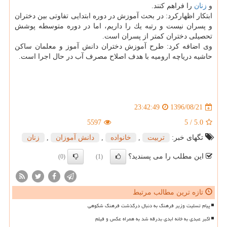
و
زنان
را فراهم كنند.
ابتكار اظهاركرد: در بحث آموزش در دوره ابتدایی تفاوتی بین دختران
و پسران نیست و رتبه یك را داریم، اما در دوره متوسطه پوشش
تحصیلی دختران كمتر از پسران است.
وی اضافه كرد: طرح آموزش دختران دانش آموز و معلمان ساكن
حاشیه دریاچه ارومیه با هدف اصلاح مصرف آب در حال اجرا است.
1396/08/21
23:42:49
5597
5
/
5.0
تگهای خبر:
تربیت
,
خانواده
,
دانش آموزان
,
زنان
این مطلب را می پسندید؟
(0)
(1)
تازه ترین مطالب مرتبط
پیام تسلیت وزیر فرهنگ به دنبال درگذشت فرهنگ شکوهی
اکبر عبدی به خانه ابدی بدرقه شد به همراه عکس و فیلم