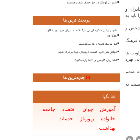
ناشران کوچک در حال حذف شدن هستند
دران و
باید به
پربحث ترین ها
شخص و
نام تو را بر صخره ای بی مرگ کندند ایران من! ای یادگار
یادگاران
 فرهنگ
ابوالقاسم قاسم زاده درگذشت
موانع مقرراتی اقتصاد دیجیتال باید برطرف شود
لویت ها
نی بهره
لطفا زبان فارسی را تکه پاره نکنید!
امه ششم
جدیدترین ها
بت به
تگها
آموزش
جوان
اقتصاد
جامعه
خانواده
رپورتاژ
خدمات
بهداشت