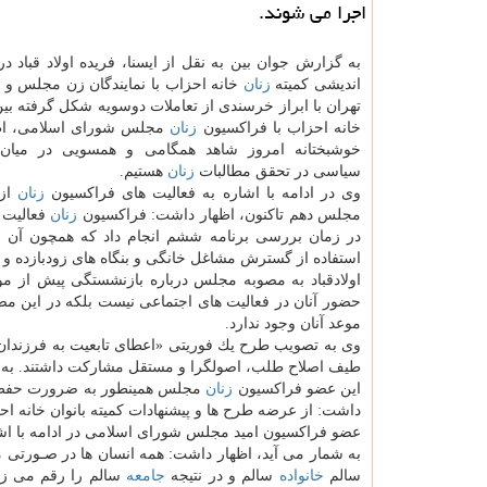
اجرا می شوند.
به گزارش جوان بین به نقل از ایسنا، فریده اولاد قباد 
اندیشی كمیته
زنان
خانه احزاب با نمایندگان زن مجلس و
تهران با ابراز خرسندی از تعاملات دوسویه شكل گرفته بی
خانه احزاب با فراكسیون
زنان
مجلس شورای اسلامی، اظ
خوشبختانه امروز شاهد همگامی و همسویی در میا
سیاسی در تحقق مطالبات
زنان
هستیم.
وی در ادامه با اشاره به فعالیت های فراكسیون
زنان
از 
مجلس دهم تاكنون، اظهار داشت: فراكسیون
زنان
فعالیت 
در زمان بررسی برنامه ششم انجام داد كه همچون آن 
استفاده از گسترش مشاغل خانگی و بنگاه های زودبازده و تع
اولادقباد به مصوبه مجلس درباره بازنشستگی پیش از م
حضور آنان در فعالیت های اجتماعی نیست بلكه در این مص
موعد آنان وجود ندارد.
وی به تصویب طرح یك فوریتی «اعطای تابعیت به فرزندان
طیف اصلاح طلب، اصولگرا و مستقل مشاركت داشتند. به
این عضو فراكسیون
زنان
مجلس همینطور به ضرورت حفظ ا
داشت: از عرضه طرح ها و پیشنهادات كمیته بانوان خانه 
عضو فراكسیون امید مجلس شورای اسلامی در ادامه با اشا
به شمار می آید، اظهار داشت: همه انسان ها در صـورتی می
سالم
خانواده
سالم و در نتیجه
جامعه
سالم را رقم می زنن