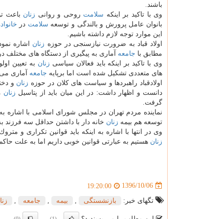
باشند.
وی با تاكید بر اینكه
سلامت
روحی و روانی
زنان
باعث ت
بانوان عامل پرورش و بالندگی و توسعه
سلامت
در
خانواد
این موارد توجه لازم داشته باشیم.
اولاد قباد به ضرورت نیازسنجی در حوزه
زنان
اشاره نمود
مطابق با
جامعه
آماری به پیگیری از دستگاه های مختلف در
وی با تاكید بر اینكه باید فعالان سیاسی
زنان
به تعیین اول
های متعددی تشكیل شده است اما برپایه
جامعه
آماری می 
اولادقباد راهبردها و سیاست های كلان در حوزه
زنان
و دختر
دانست و اظهار داشت: در این میان باید از پتاسیل
زنان
مت
گرفت.
نماینده مردم تهران در مجلس شورای اسلامی با اشاره ب
توسعه هم بیمه
زنان
خانه دار با داشتن حداقل سه فرزند 
وی در انتها با اشاره به اینكه باید قوانین تكراری و مترو
زنان
هستیم به عبارتی قوانین خوبی داریم اما به علت حاك
1396/10/06
19:20:00
تگهای خبر:
بازنشستگی
,
بیمه
,
جامعه
,
زنا
این مطلب را می پسندید؟