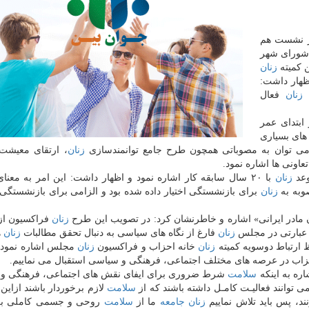
در نشست هم
 شورای شهر
ن كمیته
زنان
هار داشت:
ن
زنان
فعال
ابتدای عمر
های بسیاری
می توان به مصوباتی همچون طرح جامع توانمندسازی
زنان
، ارتقای معیش
اونی ها اشاره نمود.
وعد
زنان
با ۲۰ سال سابقه كار اشاره نمود و اظهار داشت: این امر به معن
وبه به
زنان
برای بازنشستگی اختیار داده شده بود و الزامی برای بازنشستگی
 مادر ایرانی» اشاره و خاطرنشان كرد: در تصویب این طرح
زنان
فراكسیون از
 عبارتی در مجلس
زنان
فارغ از نگاه های سیاسی به دنبال تحقق مطالبات
زنان
ه
رتباط دوسویه كمیته
زنان
خانه احزاب و فراكسیون
زنان
مجلس اشاره نمود و
احزاب در عرصه های مختلف اجتماعی، فرهنگی و سیاسی استقبال می نماییم.
ره به اینكه
سلامت
شرط ضروری برای ایفای نقش های اجتماعی، فرهنگی و
 توانند فعالیـت كامـل داشته باشند كه از
سلامت
لازم برخوردار باشند ازاین
د، پس باید تلاش نماییم
زنان
جامعه
ما از
سلامت
روحی و جسمی كاملی بر