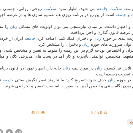
وسعه
سلامت
جامعه
می شود، اظهار نمود:
سلامت
روحی، روانی، جسمی ما
ه
و
جامعه
است ازاین رو در برنامه ریزی ها، تصمیم سازی ها و در عرصه اجرا 
 و اظهار داشت: بر مبنای نیازسنجی می توان اولویت های مسائل
زنان
را م
 عرصه قانون گذاری و اجرا پرداخت.
ویت بندی در حوزه
زنان
و دختران كمك كنند، اضافه كرد:
جامعه
ایران از خرده
توان ضرورت های حوزه
زنان
و دختران را مشخص كرد.
ان و اختصاص بودجه لازم در این زمینه را منوط به تعیین و مشخص شدن او
عهد، متخصص، توانمند، باتجربه و كار آمد در پست های مدیریتی كلان و میا
ه تلاش فراكسیون
زنان
در مورد بیمه
زنان
خانه دار، اظهار نمود: در قانون برن
به تصویب رسیده است.
ك در حوزه
زنان
حذف شود، تصریح كرد: ما نیازمند تغییر نگرش سنتی
جامعه
نس
م بودن نگاه سنتی و تبعیض آمیز، به صورت نامناسب تفسیر و اجرا می شوند.
4924
5
/
5.0
ن