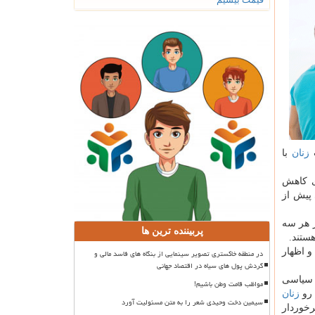
ت
زنان
با
ای كاهش
 پیش از
 هر سه
پربیننده ترین ها
ستند.
 اظهار
در منطقه خاکستری تصویر سینمایی از بنگاه های فاسد مالی و
گردش پول های سیاه در اقتصاد جهانی
 سیاسی
مواظب قامت وطن باشیم!
 رو
زنان
سیمین دخت وحیدی شعر را به متن مسئولیت آورد
خوردار