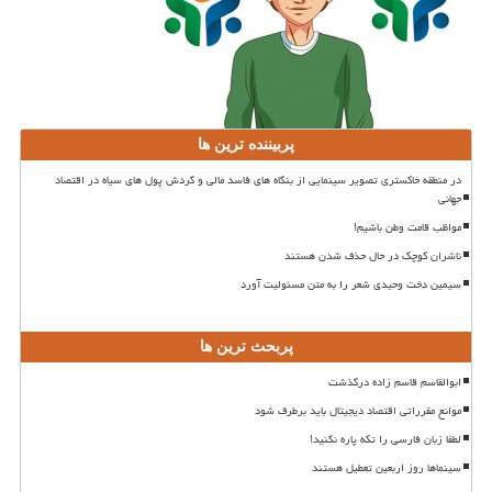
پربیننده ترین ها
در منطقه خاکستری تصویر سینمایی از بنگاه های فاسد مالی و گردش پول های سیاه در اقتصاد
جهانی
مواظب قامت وطن باشیم!
ناشران کوچک در حال حذف شدن هستند
سیمین دخت وحیدی شعر را به متن مسئولیت آورد
پربحث ترین ها
ابوالقاسم قاسم زاده درگذشت
موانع مقرراتی اقتصاد دیجیتال باید برطرف شود
لطفا زبان فارسی را تکه پاره نکنید!
سینماها روز اربعین تعطیل هستند