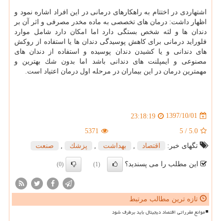
اشتهاردی در اختتام به راهكارهای درمانی در این افراد اشاره نمود و
اظهار داشت: درمان های تخصصی به ماده مخدر مصرفی و اثر آن بر
دندان ها و لثه شخص بستگی دارد اما امكان دارد شامل موارد
فلوراید درمانی برای كاهش پوسیدگی دندان ها یا استفاده از روكش
های دندانی و یا كشیدن دندان پوسیده و استفاده از دندان های
مصنوعی و ایمپلنت های دندانی باشد اما بدون شك بهترین و
مهمترین درمان در این بیماران در مرحله اول درمان اعتیاد است.
1397/10/01
23:18:19
5371
5
/
5.0
تگهای خبر:
اقتصاد
,
بهداشت
,
پزشك
,
صنعت
این مطلب را می پسندید؟
(0)
(1)
تازه ترین مطالب مرتبط
موانع مقرراتی اقتصاد دیجیتال باید برطرف شود