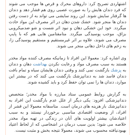
اشتهاردی تصریح كرد: داروهای محرك و قرص ها موجب می شوند
كه فرد دندان هایش را به صورت عصبی روی هم فشار دهد و دندان
ها گرفتار سایش شوند. این روند سایشی می تواند به از دست رفتن
دندان ها منجر شود. خشك شدن دهان در اثر مصرف این مواد حادث
میگردد. خود این خشكی دهان و نبود اثر شست و شو ضدمیكروبی
بزاق، موجب پوسیدگی میگردد. متامفتامین هایی هم كه با پایپ
مصرف می شوند، علاوه بر اثر غیرمستقیم و مستقیم پوسیدگی زا،
به زخم های داخل دهانی منجر می شوند.
وی اشاره كرد: معمولا این افراد تا زمانیكه مصرف كننده مواد مخدر
هستند به سبب مصرف مواد و رعایت نكردن
بهداشت
دهان و دندان
به
پزشك
بازگشت نمی كنند و وقتی دندان هایشان سیاه و تمام بافت
دندان فاسد شد به دندانپزشك بازگشت می كنند كه در بیشتر این
موارد، دندان ها را نمی توان حفظ كرد و باید كشیده شوند.
به گزارش روابط عمومی ستاد مبارزه با مواد مخدر؛ متخصص
دندانپزشكی افزود: یكی دیگر از علل عدم بازگشت این افراد به
دندانپزشك باز هزینه های درمان است. متاسفانه معمولا این قشر از
افراد، از وضعیت اقتصادی مناسبی برخوردار نیستند و به سبب
اعتیادشان بیشتر اولویت های آنان در زندگی در تهیه مواد مخدر
خلاصه می شود؛ بدین سبب درمان در اشخاصی كه از لحاظ اعتیاد
بهبودنیافته محسوب می شوند، معمولا نتیجه بخش و مثبت نیست.