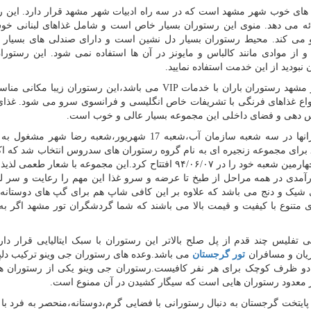
های خوب شهر مشهد است که در سه راه ادبیات شهر مشهد قرار دارد. این ر
ئه می دهد. منوی این رستوران بسیار خاص است و شامل غذاهای لبنانی خ
رو می کند. محیط رستوران بسیار دل نشین است و دارای صندلی های بسیار 
ز موادی مانند کالباس و مایونز در آن ها استفاده نمی شود. این رستوران
ودید از این خدمت استفاده نمایید.
مشهد رستوران باران با خدمات
VIP
می باشد،این رستوران زیبا مکانی مناس
واع غذاهای فرنگی با تشریفات خاص انگلیسی و فرانسوی سرو می شود. غذای 
ویس دهی و فضای داخلی این مجموعه بسیار عالی و خوب است.
این مجموعه رستورانها در سه شعبه سازمان آب،شعبه 17 شهریور،شعبه رضا شهر 
باشد،سدروس نام یک نوع درخت کاج است که در سال ۸۹ برای مجموعه زنجیره ای به نام گروه رستوران های سدروس انتخاب شد ک
از گذشت چند سال به درختی تنومند مبدل شده است که چهارمین شعبه خود را در ۹۴/۰۶/۰۷ افتتاح کرد.این مجموعه با شع
رآمدی در همه مراحل از طبخ تا عرضه و سرو غذا این مهم را رعایت و سر ل
شیک و دنج می باشد که علاوه بر این کافی شاپ هم برای گپ های دوستانه 
 متنوع با کیفیت و قیمت بالا می باشند که شما گردشگران تور مشهد اگر به
تفلیس چند قدم از پل صلح بالاتر این رستوران با سبک ایتالیایی قرار دا
ریان و مسافران
تور گرجستان
می باشد.وعده های رستوران جی وینو ترکیب دلپ
 دو ظرف کوچک برای هر نفر کافیست.رستوران جی وینو یکی از رستوران ها
ز معدود رستوران هایی است که سیگار کشیدن در آن ممنوع است.
ایتخت گرجستان به دنبال رستورانی با فضایی گرم،دوستانه،منحصر به فرد ب