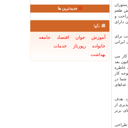
ستوران
جدیدترین ها
وش طعم
راحت و
 دارای
تگها
ب برای
آموزش
جوان
اقتصاد
جامعه
ایرانی
خانواده
رپورتاژ
خدمات
بهداشت
مشغول به کار می
ه اکنون بعد
ار طعمی لذیذ، خاطره
وحه کار
شما در
 غذاهای
رد. هدف
ذیری از
ی برتر
ا طراحی