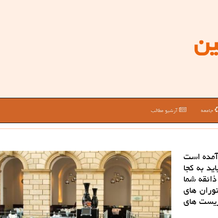
ین
جامعه
آرشیو مطالب
آمده است
ید به كجا
ذائقه شما
توران های
ریست های