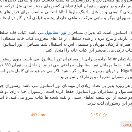
یسترو پاتیو فضایی دنج و دکوراسیونی به سبک کلاسیک دارد و شامی خاطره ان
ص دارد و در منوی رستوران انواع غذاهای کشورهای مدیترانه ای مثل ترکیه، ف
ریخی کالیسی و در هتل پادینگ مارینا آنتالیا انتخابی مناسب برای قرار های ف
تمپورای میگو و ماهی مرکب ، ماهی خاردار پخته و فیله‌ی آبدار گاو در اینجا
ف استانبول است که پذیرای مسافران
تور استانبول
می باشد. کباب خانه سلطا
علی نازیک و مرغ مزه دار شده سلطان از غذا های معروف کباب خانه سلطان 
راه کارکنان مهربان و صمیمی اش به استقبال شما مسافران تور استانبول م
 کباب ترکی های محشر این کباب خانه را امتحان کنید.
ساختمان
Misir
آماده پذیرایی از مسافران تور استانبول می باشد. منوی رستورا
Higa S
و دریای مرمره را نظاره گر باشید. اگر می خواهید نمای کامل شهر استا
 این رستوران معروف و پرطرفدار سر بزنید.
 روزه پذیرایی تعداد زیادی از مهمانان تور استانبول می باشد. رستوران جی
تانبول و مسافران تور استانبول حفظ کرده است. رستوران جیا دارای دو شع
و شعبه از این شعبه غذاهای سنتی و بقیه شعبه ها کباب سرو می کنند. با انت
در این رستوران لذت ببرید
.
4931
5
/
5.0
ویس