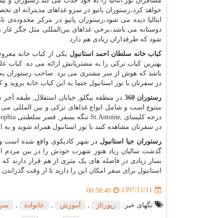
مسافران تور آنتالیا را به خود جذب می کند.رستوران و ب
خواهد کرد،رستوران پاتیو در سرو غذاهای مدیترانه ای تخص
ایتالیا دیده می شود،رستوران پاتیو در مرکز محدوده‌ی تا
دوستانه می باشد،برخی غذاهای بین‌المللی مثل جگر غاز ، 
شود که طرفداران زیادی هم دارد.
کباب خانه سلطان احمد استانبول
یکی از کباب خانه معرو
بهترین کباب ترکی را به مشتریانش ارائه می ده. کباب 
باشد که هوش از سر مشتری می برد. صاحب رستوران به هم
در سفرتان با تور استانبول حتما به این کباب خانه بروید و
رستوران 360
در منطقه بیگلو, خیابان استقلال, طبقه آخر 
درجه کلیسای
St.Antoine,
تنگه بسفر, قصر سلطنتی
ophia
در سفرتان مشاهده کنید با تور استانبول همراه شوید و به
رستوران جیا استانبول
در شهر کادیکوی واقع شده است و هر
گذشت سالیان زیاد هنوز شهرت خودش را در بین مردم اس
بسار زیادی در فاصله های یک متری از هم قرار دارند که د
استانبول برای سفر امکان این را دارید تا از وقت گذراندن 
1397/11/11
00:58:40
تگهای خبر:
رپورتاژ
,
آموزش
,
خانواده
,
سر