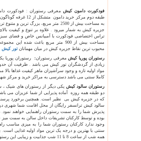
فودکورت دامون کیش
معرفی رستوران : فودکورت دامو
طبقه دوم مرکز خرید دامون متشکل از
به مساحت بیش از 2500 متر مربع، بزرگ ترین و مت
جزیره کیش به شمار میرود . علاوه بر تنوع و کیفیت بالا
تراس اختصاصی فودکورت با آمبیانس خاص و فضای سبز 
مساحت بیش از 900 متر مربع باعث شده این مج
محبوب ترین نقاط جزیره کیش در میان مهمانان
تور کیش
م
رستوران پوریا کیش
معرفی رستوران
:
رستوران پوریا یک
مواد اولیه تازه و وجود سرآشپزان ماهر کیفیت غذاها بالا
کاملا سنتی می باشد دسترسی به مراکز خرید و مرکز شهر
رستوران سالود کیش
یکی دیگر از رستوران های شیک ، س
دو طبقه همه روزه آماده پذیرایی از شما عزیزان می باش
که در جزیره کیش بی نظیر است. همچنین برخورد پرسنل
سالود کیش ترانسفر رایگان از محل اقامت شما شهری در ا
پذیرش شما را به سمت رستوران راهنمایی خواهند نمود.
بوده و توسط کارکنان تشریفات داخل سالن به سمت میز خو
وجود ندارد کارکنان رستوران شما را به میزی مناسب راهن
سنتی با بهترین و درجه یک ترین مواد اولیه غذایی است
همه شب از ساعت 8 تا 11 شب جذابیت و زیبایی این رستوران چند برابر کرده است.