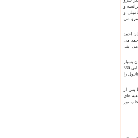
گیز سرو
رانسه و
امیلی و
 سرو می
ن احمد
احمد می
ی آیند.
ن بسیار
متنوع است و شامل انواع غذاهای ترکی و بین المللی می باشد. شما مهمانان تور استانبول به راحتی می توانید از داخل رستوران 360 نمایی 360
نبول را
ا پس از
به های
خاب تور