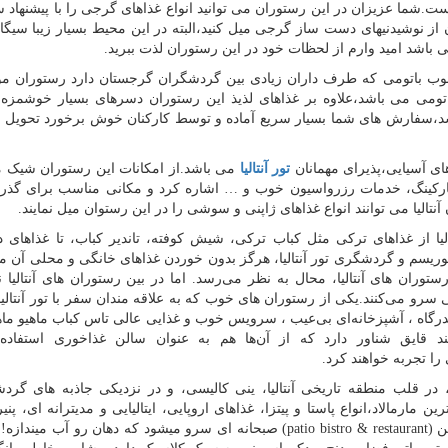
.شما عزیزان در این رستوران می توانید انواع غذاهای گرجی را با پیشنهاد 
 از نوشیدنیهای دست ساز گرجی میل کنید،البته در این محیط بسیار زیبا سیگا
اشد امید وارم از لحظات خود در این رستوران لذت ببرید.
ب باتومی که طرف داران زیادی بین گردشگران گرجستان دارد رستوران مو
باتومی می باشد،علاوه بر غذاهای لذیذ این رستوران دسرهای بسیار خوشمزه
شد،سفارش های شما بسیار سریع آماده و توسط کارکنان خوش برخورد تحویل د
ای آسیایی،پذیرای مهمانان
تور آنتالیا
می باشد.از امکانات این رستوران شیک م
پارکینگ، خدمات رزرواسیون خوب و … اشاره کرد و مکانی مناسب برای گذرا
لیا می توانند انواع غذاهای ژاپنی و سوشی را در این رستوان میل نمایند.
الیا از غذاهای ترکی مثل کباب ترکی، شیش کوفته، تاندیر کباب، تا غذاهای د
ود.توریسم و گردشگری تور آنتالیا، هرگز بدون خوردن غذاهای خانگی و محلی آن م
توران های آنتالیا، محال به نظر می‌رسد. اما در بین رستوران های آنتالیا نی
رو می‌کنند.یکی از رستوران های خوب که به علاقه مندان سفر با تور آنتالیا 
ندرگاه ، آشپزخانه‌ای بی‌عیب ، سرویس خوب و غذایی عالی تاس‌ کباب ماهیو م
 قایق شناور دارد که از آن‌ها هم به عنوان سالن غذاخوری استفاده 
را تجربه خواهند کرد.
 در قلب منطقه تاریخی آنتالیا، ینی کالیسی، و در نزدیکی جاذبه های گرد
 مارمالاد،انواع پاستا و پیتزا، غذاهای اروپایی، ایتالیایی و مدیترانه ای، پنی
ن
(patio bistro & restaurant)
صبحانه ای سرو میشود که دهان رو آب میندازه! 