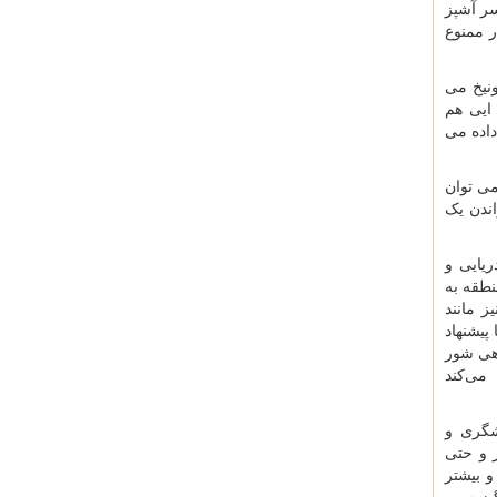
سر آشپز
ر ممنوع
نیخ می
 ایی هم
اده می
ی توان
ندن یک
ریایی و
نطقه به
ز مانند
پیشنهاد
اهی شور
می‌کند
شگری و
ر و حتی
و بیشتر