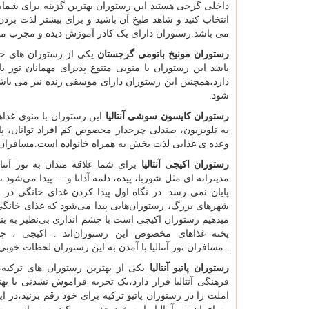
داخلی گرجی هستید این رستوران بهترین گزینه برای شماست
انتخاب کنید و شاهد طبخ آن باشید و برای بیشتر لذت بردن
می باشد.رستوران دارای یک کادر آموزش دیده و مجرب می ب
رستوران مونیخ باتومی گرجستان
یکی از رستوران های خو
باشد این رستوران با منویی متنوع پذیرای مهمانان تور 
دارد،همچنین این رستوران دارای موسقی زنده نیز می با
شود.
رستوران کایسون سوشی آنتالیا
این رستوران با منوی غذاه
به تلویزیون، صندلی چرخدار مخصوص کم افراد توانان، 
وعده ی غذایی لذت بخش به همراه خانواده است.مسافران آنتا
رستوران اکیجی آنتالیا
برای شما علاقه مندان به تور آنت
مدیترانه ای مثل شوربا، پیده، دلمه آدانا و... پیدا می‌ش
پایان نمی رسد. در نگاه اول پیدا کردن غذای خانگی در رس
شهرهای بزرگ، رستوران‌هایی پیدا می‌شود که غذای خانگی س
میدهیم رستوران اکیجی است با چشم‌ اندازی بی‌نظیر به ب
پخته غذاهای مخصوص این رستوران‌اند . اکیجی ، چند
. مسافران تور آنتالیا با آمدن به این رستوران لحظات خوبی 
رستوران پاتیو آنتالیا
یکی از بهترین رستوران های ترکیه،
فرهنگی آنتالیا قرار دارد،یک تجربه فراموش نشدنی با بهترین
املت را در رستوران پاتیو ترکیه برای خود رقم بزنید،در ای