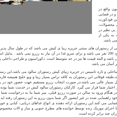
ن واقع در
 12 غرفه گوناگون و در فضایی
نوع ترین فودکورت
ی محصولات،
بی نظیر در
موعه به یکی از
ی باشد.
ی از رستوران های سنتی جزیره زیبا ی کیش می باشد که در طول سال پذیرای
زیادی از گردشگران تور کیش می باشد . ظرفیت آن حدود 200 نفر می باشد و برای سرو غذا در آن نیاز به رزرو نمی باشد . بدلی
 می باشد و البته قیمت ها نیز در حد متوسط است. دکوراسیون و طراحی داخلی 
 آسان می باشد.
احلی و تازه تاسیس در جزیره زیبای کیش رستوران سالود می باشد،این رستو
د،طبقه فوقانی این رستوران یه کافه تراس بسیار زیبا و ویو خلیج همیشه ف
 بسیار عالی می باشد،در صورت انتخاب رزرو مستقیم جهت حضور خود در ر
ختیار شما قرار می گیرد. کارکنان رستوران سالود کیش در خدمت شما بوده و
 در هنگام ورود به سالن در صورت رزرو قبلی، میز شما بنا به درخواست شم
د راهنمایی شده در غیر اینصور اگر شما بدون رزرو به این رستوران رفته ای
مایی می کنند.این رستوران ارائه دهنده ی انواع غذاهای دریایی، کبابی و خو
. با اجرای موزیک زنده توسط خواننده های مطرح جنوبی و ساز و الات مخصو