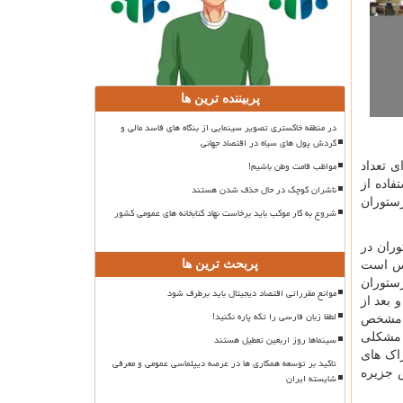
پربیننده ترین ها
در منطقه خاکستری تصویر سینمایی از بنگاه های فاسد مالی و
گردش پول های سیاه در اقتصاد جهانی
مواظب قامت وطن باشیم!
 تعداد
ل استفاده از
ناشران کوچک در حال حذف شدن هستند
رستوران
شروع به کار موکب باید برخاست نهاد کتابخانه های عمومی کشور
ران در
پربحث ترین ها
ارس است
ستوران
موانع مقرراتی اقتصاد دیجیتال باید برطرف شود
 بعد از
لطفا زبان فارسی را تکه پاره نکنید!
ا مشخص
د مشکلی
سینماها روز اربعین تعطیل هستند
راک های
تاکید بر توسعه همکاری ها در عرصه دیپلماسی عمومی و معرفی
ص جزیره
شایسته ایران