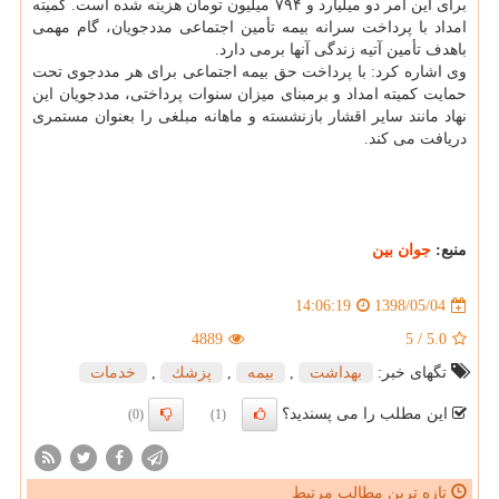
برای این امر دو میلیارد و ۷۹۴ میلیون تومان هزینه شده است. كمیته
امداد با پرداخت سرانه بیمه تأمین اجتماعی مددجویان، گام مهمی
باهدف تأمین آتیه زندگی آنها برمی دارد.
وی اشاره كرد: با پرداخت حق بیمه اجتماعی برای هر مددجوی تحت
حمایت كمیته امداد و برمبنای میزان سنوات پرداختی، مددجویان این
نهاد مانند سایر اقشار بازنشسته و ماهانه مبلغی را بعنوان مستمری
دریافت می كند.
منبع:
جوان بین
1398/05/04
14:06:19
4889
5
/
5.0
تگهای خبر:
بهداشت
,
بیمه
,
پزشك
,
خدمات
این مطلب را می پسندید؟
(0)
(1)
تازه ترین مطالب مرتبط