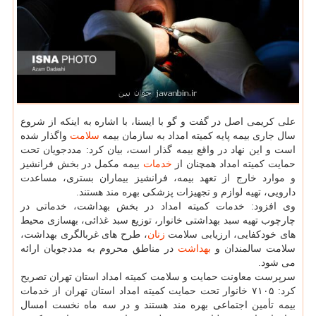
علی كریمی اصل در گفت و گو با ایسنا، با اشاره به اینكه از شروع
سال جاری بیمه پایه كمیته امداد به سازمان بیمه
سلامت
واگذار شده
است و این نهاد در واقع بیمه گذار است، بیان كرد: مددجویان تحت
حمایت كمیته امداد همچنان از
خدمات
بیمه مكمل در بخش فرانشیز
و موارد خارج از تعهد بیمه، فرانشیز بیماران بستری، مساعدت
دارویی، تهیه لوازم و تجهیزات پزشكی بهره مند هستند.
وی افزود: خدمات كمیته امداد در بخش بهداشت، خدماتی در
چارچوب تهیه سبد بهداشتی خانوار، توزیع سبد غذائی، بهسازی محیط
های خودكفایی، ارزیابی سلامت
زنان
، طرح های غربالگری بهداشت،
سلامت سالمندان و
بهداشت
در مناطق محروم به مددجویان ارائه
می شود.
سرپرست معاونت حمایت و سلامت كمیته امداد استان تهران تصریح
كرد: ۷۱۰۵ خانوار تحت حمایت كمیته امداد استان تهران از خدمات
بیمه تأمین اجتماعی بهره مند هستند و در سه ماه نخست امسال