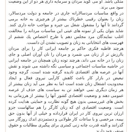
متكی باشد. او می گوید مردان و سرمایه داری هر دو از این وضعیت
سود می برند.
در واقع مناسبات مردسالارانه جاری در جامعه و دولت مردسالار،
زنان را بعنوان رقیبی خطرناك بیشتر از هرچیزی به خانه برمی
گردانند تا آنها را مشغول شغل بی جیره و مواجب خانه داری كنند.
شاید بتوان یكی از نمونه های عینی این مناسبات مردانه را مخالفت
اغلب نمایندگان مرد مجلس دهم با طرح اختصاص یك ششم از
فهرست های انتخاباتی به زنان و تصویب نشدن آن دانست.
هرچند قاطبه فكری حاكم بر جامعه ایرانی كار را برای مردان
باارزش تر از زنان می شمرد و مردان را نان آوران اصلی و جای
زنان را در خانه می داند، هرچند توده زنان همچنان در جامعه ایرانی
در حاشیه مناسبات اجتماعی و سیاسی نگه داشته می شوند و نقش
آنها در عرصه های اقتصادی نادیده گرفته شده است، گرچه وجود
تبعیض در بازار كار باعث كاهش كارآیی نیروی فعال و ایجاد
محدودیت اشتغال زنان شده است اما به نظر می آید زنان بیشتر از
هر زمان دیگری نمی خواهند تن به سیاست های حذف از عرصه
عمومی دهند و وضعیت اقتصادی كشور آنها را بیشتر از هرزمانی به
بخش های غیررسمی بدون هیچ گونه نظارت و حمایتی هدایت كرده
است. وضعیت اقتصادی ای كه زنان كارگر را هم سالهاست جزو
ارزان ترین نیروی كار در ایران قرارداده و خیلی از آنها بدون حق
بیمه، مرخصی و با ساعات كار طولانی و دستمزدی اندك روزگار می
گذرانند و البته قدرت چانه زنی كمتری برای پیگیری مطالبات و حقوق
صنفی خود دارند.