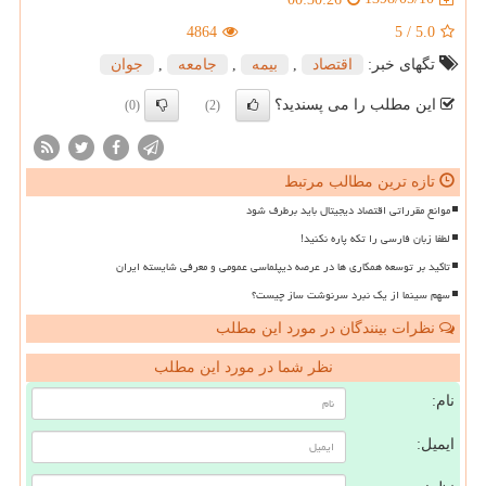
4864
5
/
5.0
تگهای خبر:
اقتصاد
,
بیمه
,
جامعه
,
جوان
این مطلب را می پسندید؟
(0)
(2)
تازه ترین مطالب مرتبط
موانع مقرراتی اقتصاد دیجیتال باید برطرف شود
لطفا زبان فارسی را تکه پاره نکنید!
تاکید بر توسعه همکاری ها در عرصه دیپلماسی عمومی و معرفی شایسته ایران
سهم سینما از یک نبرد سرنوشت ساز چیست؟
نظرات بینندگان در مورد این مطلب
نظر شما در مورد این مطلب
نام:
ایمیل: