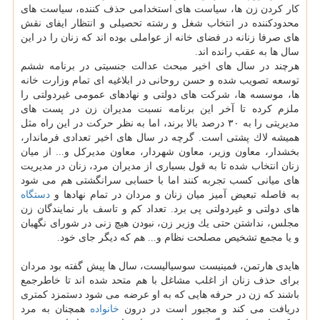
كار كردن زن ها، سیاست های استخدامی حذف كننده، سیاست های
محدودكننده در انتخاب شغل و رشته تحصیلی و انتظار ایفای نقش
های صرفا زنانه در فضای خانه از عواملی بوده اند كه زنان را در این
سال ها به عقب رانده اند.
هرچند در سال های اخیر مبحث عدالت جنسیتی در برنامه ششم
توسعه تصویب شده و حسن روحانی در ابلاغیه ای تمام وزارت خانه
ها، موسسه ها، شركت های دولتی و نهادهای عمومی غیردولتی را
ملزم كرده تا آخر این برنامه نسبت مدیران زن در پست های
مدیریتی را به ۳۰ درصد بالا برند، اما به نظر حركت در این راه مثل
همیشه لاك پشتی است. گرچه در سال های اخیر تعدادی فرماندار،
بخشدار، معاون وزیر، معاون شهردار، معاون مدیركل و... از میان
زنان انتخاب شده تا به قول بسیاری از مدیران مرد، زنان در مدیریت
های میانی كسب تجربه كنند اما با حسابی سرانگشتی هم می شود
به فاصله تبعیض آمیز میان زنان و مردان در تمام نهادها و
دستگاه
های دولتی و غیردولتی پی برد. تعداد كم و تاسف بار نمایندگان زن
مجلس، نداشتن حتی یك وزیر زن، نبودن هیچ زنی در شورای نگهبان
و یا مجمع تشخیص مصلحت نظام و... هم كه دیگر جای خود.
هایدی هارتمن، فمینیست سوسیالیست، سال ها پیش گفته بود مردان
برای حذف زنان از اغلب مشاغل با هم متحد شده اند تا خاطرجمع
باشند كه زن در حرفه هایی كه به او عرضه می شود دستمزد كمتری
دریافت می كند و مجبور است در درون
خانواده
همچنان به مرد