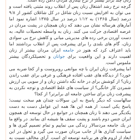
زنان چند برابر بیشتر از نرخ بیكاری مردان دامن زده است.
گرچه نرخ رشد اشتغال زنان پس از انقلاب روند مثبتی یافته است و
می توان به افزایش نسبت زنان شاغل در كل شاغلان كشور از ۹/۸
درصد (سال ۱۳۶۵) به ۱/۱۲ درصد در سال ۱۳۷۵ اشاره نمود اما
آمارهای هرساله نشان می دهند كه زنان همچنان در پشت مردان در
عرصه اقتصادی حركت می كنند. زنان به واسطه تحصیلات عالیه، به
دست آوردن برخی رده های مدیریتی میانی و كاهش نرخ بی سوادی
زنان، گام های بلندی را برای پیشرفت پس از انقلاب برداشتند اما
باید اعتراف كرد كه هنوز در
جامعه
ایران مردان بیشتر از زنان
اهمیت دارند و این واقعیت برای
جوانان
و تحصیلكردگان بیشتر
ملموس است.
اما پیشرفت زنان ایران با چه موانعی روبروست و از كجا ضربه می
خورد؟ از دیدگاه های عقب افتاده فرهنگی و عرفی برای عقب راندن
زنان؟ از كوشش برای در خانه نگه داشتن زنان و از سویی بی ارزش
شمردن كار خانگی؟ از سیاست های غلط اقتصادی و توجه نكردن به
پیشرفت زنان برای ساختن جامعه ای برابرتر؟ از كجا؟
سالهاست كه دیگر پاسخ به این سوالات چندان هم سخت نیست؛
پاسخ یكی است: از همه این ها؛ همه این عوامل دست به دست
یكدیگر می دهند تا زنان همچنان در جوامع در حال توسعه ای همچون
ایران جنس دوم باشند و پشت سقف ها شیشه ای بمانند. در واقع ما
در یك جامعه مردسالار زندگی می نماییم و تمام تصمیم گیری ها و
سیاست گذاری ها از جانب مردان صورت می گیرد و تحول در این
ابعاد از لزوم های هر برنامه توسعه ای است. آرای مخالف نسبت به