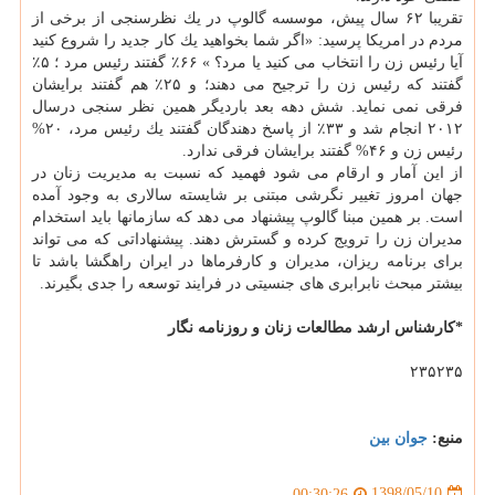
تقریبا ۶۲ سال پیش، موسسه گالوپ در یك نظرسنجی از برخی از
مردم در امریكا پرسید: «اگر شما بخواهید یك كار جدید را شروع كنید
آیا رئیس زن را انتخاب می كنید یا مرد؟ » ۶۶٪ گفتند رئیس مرد ؛ ۵٪
گفتند كه رئیس زن را ترجیح می دهند؛ و ۲۵٪ هم گفتند برایشان
فرقی نمی نماید. شش دهه بعد باردیگر همین نظر سنجی درسال
۲۰۱۲ انجام شد و ۳۳٪ از پاسخ دهندگان گفتند یك رئیس مرد، ۲۰%
رئیس زن و ۴۶% گفتند برایشان فرقی ندارد.
از این آمار و ارقام می شود فهمید كه نسبت به مدیریت زنان در
جهان امروز تغییر نگرشی مبتنی بر شایسته سالاری به وجود آمده
است. بر همین مبنا گالوپ پیشنهاد می دهد كه سازمانها باید استخدام
مدیران زن را ترویج كرده و گسترش دهند. پیشنهاداتی كه می تواند
برای برنامه ریزان، مدیران و كارفرماها در ایران راهگشا باشد تا
بیشتر مبحث نابرابری های جنسیتی در فرایند توسعه را جدی بگیرند.
*كارشناس ارشد مطالعات زنان و روزنامه نگار
۲۳۵۲۳۵
منبع:
جوان بین
1398/05/10
00:30:26