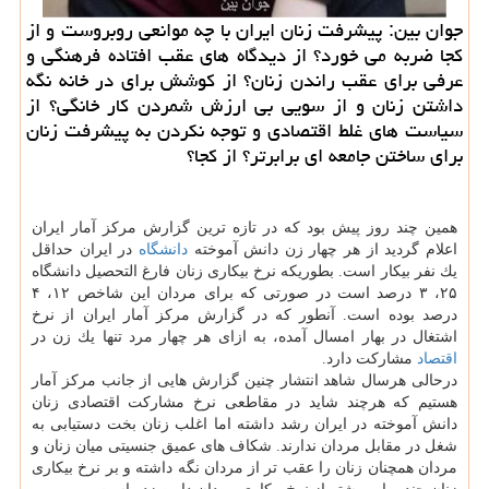
جوان بین: پیشرفت زنان ایران با چه موانعی روبروست و از
كجا ضربه می خورد؟ از دیدگاه های عقب افتاده فرهنگی و
عرفی برای عقب راندن زنان؟ از كوشش برای در خانه نگه
داشتن زنان و از سویی بی ارزش شمردن كار خانگی؟ از
سیاست های غلط اقتصادی و توجه نكردن به پیشرفت زنان
برای ساختن جامعه ای برابرتر؟ از كجا؟
همین چند روز پیش بود كه در تازه ترین گزارش مركز آمار ایران
اعلام گردید از هر چهار زن دانش آموخته
دانشگاه
در ایران حداقل
یك نفر بیكار است. بطوریكه نرخ بیكاری زنان فارغ التحصیل دانشگاه
۲۵، ۳ درصد است در صورتی كه برای مردان این شاخص ۱۲، ۴
درصد بوده است. آنطور كه در گزارش مركز آمار ایران از نرخ
اشتغال در بهار امسال آمده، به ازای هر چهار مرد تنها یك زن در
اقتصاد
مشاركت دارد.
درحالی هرسال شاهد انتشار چنین گزارش هایی از جانب مركز آمار
هستیم كه هرچند شاید در مقاطعی نرخ مشاركت اقتصادی زنان
دانش آموخته در ایران رشد داشته اما اغلب زنان بخت دستیابی به
شغل در مقابل مردان ندارند. شكاف های عمیق جنسیتی میان زنان و
مردان همچنان زنان را عقب تر از مردان نگه داشته و بر نرخ بیكاری