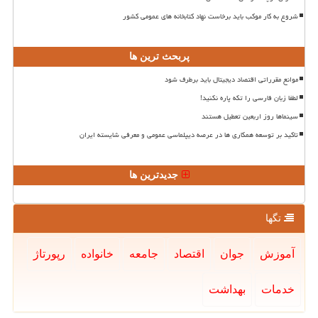
شروع به کار موکب باید برخاست نهاد کتابخانه های عمومی کشور
پربحث ترین ها
موانع مقرراتی اقتصاد دیجیتال باید برطرف شود
لطفا زبان فارسی را تکه پاره نکنید!
سینماها روز اربعین تعطیل هستند
تاکید بر توسعه همکاری ها در عرصه دیپلماسی عمومی و معرفی شایسته ایران
جدیدترین ها
تگها
آموزش
جوان
اقتصاد
جامعه
خانواده
رپورتاژ
خدمات
بهداشت