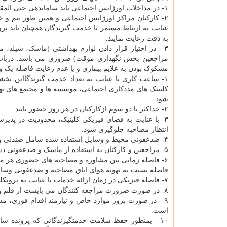
۱- در مداخلات اورژانس اجتماعی باید ساماندهی حتی المقدور در محل و بدون پذیرش در مراکز باشد.
۲- کارکنان مراکز اورژانس اجتماعی و همین طور تیم و 
عنایت به ارتباط مستمر با خدمت گیرندگان همچنان باید پر
به دقت رعایت نمایند.
۳ - در اختیار قرار دادن لوازم بهداشتی (ماسک، شیلد،
مراجعین بخش نگهداری موقت) ضروری می باشد. درباب 
مشکوک بودن به علایم بیماری و یا عدم رعایت فاصله یک و
۱- ساعت کاری با عنایت به تعداد خدمت گیرندگااین بخشنامه در ادامه به نحوه فعالیت مراکز روزانه دفتر توانمندسازی خانواده و
کلینیک های مددکاری اجتماعی، موسسه ها و مجتمع های ب
شود.
۲- حداکثر تا دو سوم ازکارکنان در هر روز حضور یابند.
۳- با عنایت به فضای فیزیکی کلینیک، محدودیت در پذی
انتظار مصاحبه جلوگیری شود.
۴- ضدعفونی محیط و وسایل استفاده شده شامل صندلی و میز و... و همین طور تهویه مناسب فضا صورت گیرد.
۵- مراجعین و کارکنان به استفاده از ماسک و ضدعفونی دستها ملزم شوند.
فاصله نسبت به تهویه هوای اتاق مصاحبه و ضدعفونی وسایل
۷- فاصله فیزیکی در زمان ارائه خدمات با عنایت به پروتکلهای اعلامی در این خصوص رعایت شود.
۸- در صورت ضرورت مراجعه کنندگان می بایست از قلم و خودکار شخصی خود استفاده کنند.
۹ - در صورت بروز موارد خاص و نیازمند اقدام فوری، م
است.
۱۰ - بمنظور حفظ سلامت خدمتگیرندگانی که پرونده شان