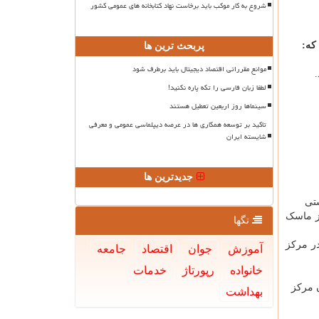
شروع به کار موکب باید برخاست نهاد کتابخانه های عمومی کشور
که:
پربحث ترین ها
موانع مقرراتی اقتصاد دیجیتال باید برطرف شود
لطفا زبان فارسی را تکه پاره نکنید!
سینماها روز اربعین تعطیل هستند
تاکید بر توسعه همکاری ها در عرصه دیپلماسی عمومی و معرفی
شایسته ایران
جدیدترین ها
ز ماسک
تگها
در مرکز
آموزش
جوان
اقتصاد
جامعه
خانواده
رپورتاژ
خدمات
بهداشت