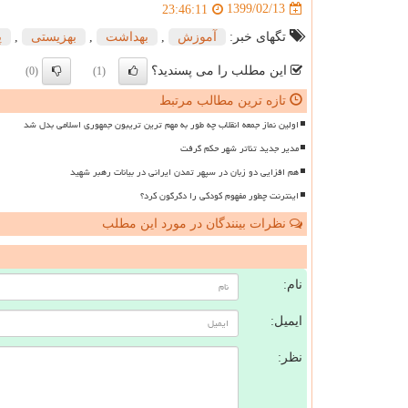
1399/02/13
23:46:11
تگهای خبر:
آموزش
,
بهداشت
,
بهزیستی
,
پ
این مطلب را می پسندید؟
(0)
(1)
تازه ترین مطالب مرتبط
اولین نماز جمعه انقلاب چه طور به مهم ترین تریبون جمهوری اسلامی بدل شد
مدیر جدید تئاتر شهر حکم گرفت
هم افزایی دو زبان در سپهر تمدن ایرانی در بیانات رهبر شهید
اینترنت چطور مفهوم کودکی را دگرگون کرد؟
نظرات بینندگان در مورد این مطلب
ن
نام:
ایمیل:
نظر: