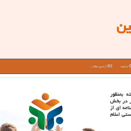
ین
جامعه
آرشیو مطالب
ه بمنظور
ر در بخش
امه ای از
ستی اعلام