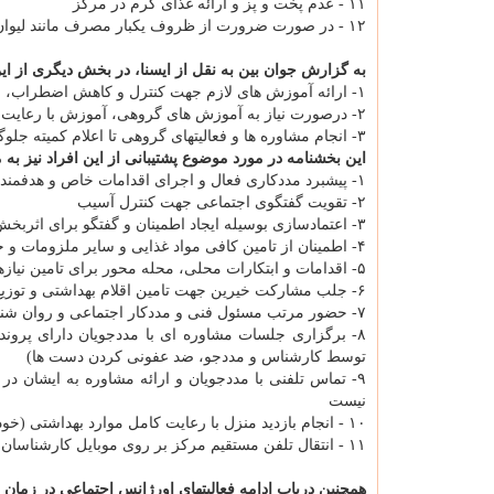
۱۱ - عدم پخت و پز و ارائه غذای گرم در مرکز
۱۲ - در صورت ضرورت از ظروف یکبار مصرف مانند لیوان و... استفاده گردد.
به گزارش جوان بین به نقل از ایسنا، در بخش دیگری از ا
۱- ارائه آموزش های لازم جهت کنترل و کاهش اضطراب، استرس و کاهش فشارهای روانی
۲- درصورت نیاز به آموزش های گروهی، آموزش با رعایت فاصله گذاری اجتماعی، آموزش با تعداد محدود و زمانبندی ۱ متری رعایت شود.
۳- انجام مشاوره ها و فعالیتهای گروهی تا اعلام کمیته جلوگیری از بیماری های واگیر سازمان ممنوعست.
این بخشنامه در مورد موضوع پشتیبانی از این افراد نیز به
۱- پیشبرد مددکاری فعال و اجرای اقدامات خاص و هدفمند برای پشتیبانی از گروه هدف و
۲- تقویت گفتگوی اجتماعی جهت کنترل آسیب
۳- اعتمادسازی بوسیله ایجاد اطمینان و گفتگو برای اثربخش بودن اقدامات
۴- اطمینان از تامین کافی مواد غذایی و سایر ملزومات و جلب کمک های خیرین و توزیع آن در درب منزل نیازمندان
۵- اقدامات و ابتکارات محلی، محله محور برای تامین نیازهای خاص محله
۶- جلب مشارکت خیرین جهت تامین اقلام بهداشتی و توزیع آن
۷- حضور مرتب مسئول فنی و مددکار اجتماعی و روان شناس در مرکز به صورت کامل در ساعات فعال مرکز با رعایت کامل نکات بهداشتی
۸- برگزاری جلسات مشاوره ای با مددجویان دارای پر
توسط کارشناس و مددجو، ضد عفونی کردن دست ها)
۹- تماس تلفنی با مددجویان و ارائه مشاوره به ایشان در
نیست
۱۰ - انجام بازدید منزل با رعایت کامل موارد بهداشتی (خودداری از پذیرایی شدن در منزل، استفاده از ماسک، داشتن دستکش و شیلد)
۱۱ - انتقال تلفن مستقیم مرکز بر روی موبایل کارشناسان جهت امکان پاسخگویی به موارد اضطراری مددجویان پس از ساعت فعال بودن مرکز
همچنین درباب ادامه فعالیتهای اورژانس اجتماعی در زمان شیوع ویروس کووید ۱۹ نیز موارد