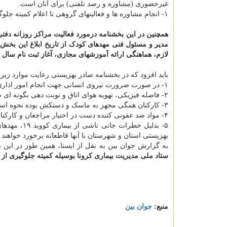
غیرحضوری (مشاوره و رصد تلفنی) برای آنان است.
۱- انجام مشاوره ها و فعالیتهای گروهی تا اعلام کمیته جلوگیری از بیماریهای واگیر سازمان ممنوعست.
همچنین در این بخشنامه درمورد فعالیت مراکز روزانه دفتر
مدیر و مسئول فنی مهدهای کودک از تاریخ ابلاغ این بخش
لازم، هماهنگی ارائه آموزشهای مجازی، آغاز ثبت نام سال
باید افزود که در بخشنامه صادر بهزیستی رعایت موارد زیر
۱- در صورت ضرورت نیروی انسانی جهت انجام امور اداری با حداکثر دو سوم نیروی اداری خدمات فوق صورت گیرد.
۲- فاصله فیزیکی، تهویه هوای اتاق و نوبت دهی بگونه ای صورت گیرد که از ازدحام افراد در فضای بسته جلوگیری شود.
۳- کارکنان همگی مجهز به ماسک و دستکش بوده نحوه استفاده از آنرا به درستی فراگرفته باشند.
۴- مواد ضد عفونی کننده دست در اختیار مراجعان و کارکنان مهد کودک قرار گرفته باشد.
۵- بدلیل خط
بهزیستی استان و شهرستان با آنها قاطعانه برخورد خواهند 
به گزارش جوان بین به نقل از ایسنا، همین طور در این 
ستاد ملی مدیریت بیماری کرونا بوسیله کمیته جلوگیری از 
منبع:
جوان بین