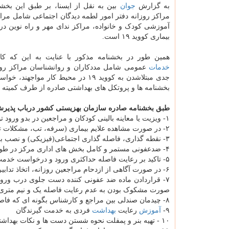
به گزارش
جوان
بین به نقل از ایسنا، بر طبق این بخشن
مراکز روزانه دفتر امور لطمه دیدگان اجتماعی شامل مراک
آموزشی کودک و خانواده، مراکز ندای مهر و راه نوین در
بیماری کووید ۱۹ است.
همین طور در بخشنامه مذکور با عنایت به این که کا
خدمات
عمومی شامل مددکاران و روانشناسان مراکز روز
جدی مبتلاشدن به کووید ۱۹ در محیط کار مواجهند
بخشنامه ها و پروتکل های بهداشتی صادره از طرف کمیته ج
طبق بخشنامه صادره سازمان بهزیستی کشور درباب پذیرش و
۱- ویزیت یا معاینه بالینی کودکان و مراجعین در بدو ورود توسط پرستار، مددکار و یا روانشناس (حتی المقدور توسط تب سنج غیرتماسی)
۲- در صورت مشاهده علایم بیماری (سرفه، تب، مشکلات تنفسی) تماس در اسرع وقت با مراکز درمانی و اقدامات لازم
۳- نقطه گذاری، فاصله گذاری اجتماعی(فیزیکی) و نصب برچسب
۴- ضدعفونی مستمر و کامل بخش های اداری مرکز در طول روز
۵- تاکید بر رعایت فاصله حداکثری ورود و درخواست خدمت گیرندگان
۶- در صورت آگاهی از ازدحام مراجعین روزانه، اتخاذ تدابیر لازم جهت حضور حداقلی و طبق برنامه زمانبندی شده و اطلاع به استان
۷- قراردادن ماده ضد عفونی کننده دست جلوی درب ورو
صورت مشکوک بودن به عدم رعایت فاصله یک و نیم متری) 
۸- چیدمان صندلی بین مراجع و کارشناس بگونه ای که فاصله یک و نیم متر تا دو متر رعایت شود
۹-
آموزش
رعایت
بهداشت
فردی به خدمت گیرندگان
۱۰ - تهیه بنر و پمفلت نحوه شستن دست ها و نکات بهداشتی و نصب آن در مرکز