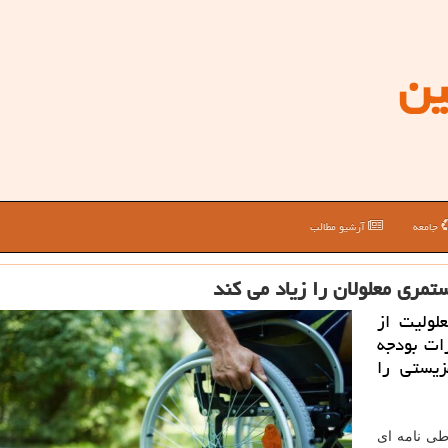
ین
جامعه
آرشیو مطالب
ستمری معلولان را زیاد می كند
لولیت از
ات بودجه
زیستی را
طی نامه ای