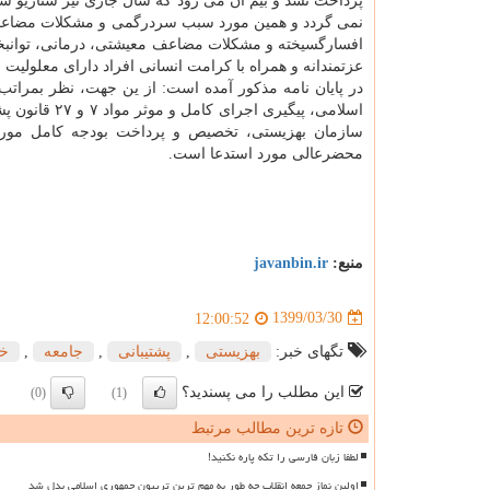
پرداخت نشد و بیم آن می رود که سال جاری نیز سناریو سن
نمی گردد و همین مورد سبب سردرگمی و مشکلات مضاع
افسارگسیخته و مشکلات مضاعف معیشتی، درمانی، توانبخشی
عزتمندانه و همراه با کرامت انسانی افراد دارای معلولیت 
در پایان نامه مذکور آمده است: از ین جهت، نظر بمراتب
سازمان بهزیستی، تخصیص و پرداخت بودجه کامل مورد نی
محضرعالی مورد استدعا است.
منبع:
javanbin.ir
1399/03/30
12:00:52
تگهای خبر:
بهزیستی
,
پشتیبانی
,
جامعه
,
خا
این مطلب را می پسندید؟
(0)
(1)
تازه ترین مطالب مرتبط
لطفا زبان فارسی را تکه پاره نکنید!
اولین نماز جمعه انقلاب چه طور به مهم ترین تریبون جمهوری اسلامی بدل شد