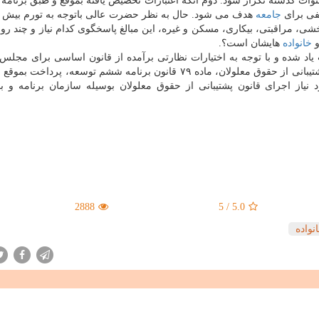
وات گذشته تکرار شود. دوم آنکه اعتبارات تخصیص یافته بموقع و طبق برنامه
فی برای
جامعه
هدف می شود. حال به نظر حضرت عالی باتوجه به تورم بیش ا
، مراقبتی، بیکاری، مسکن و غیره، این مبالغ پاسخگوی کدام نیاز و چند رو
و
خانواده
هایشان است؟.
 یاد شده و با توجه به اختیارات نظارتی برآمده از قانون اساسی برای مجل
اسلامی، پیگیری اجرای کامل و موثر مواد ۷ و ۲۷ قانون پشتیبانی از حقوق معلولان، ماده ۷۹ قانون برنامه ششم توسعه، پ
از اجرای قانون پشتیبانی از حقوق معلولان بوسیله سازمان برنامه و بو
2888
5
/
5.0
نواده