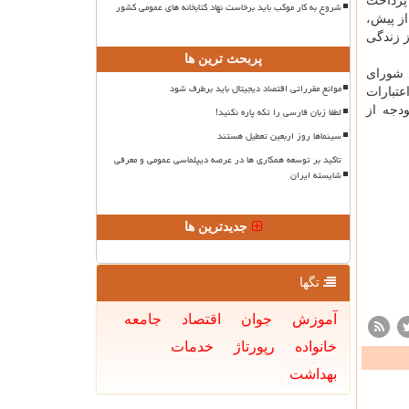
 پرداخت
شروع به کار موکب باید برخاست نهاد کتابخانه های عمومی کشور
ز پیش،
ز زندگی
پربحث ترین ها
س شورای
موانع مقرراتی اقتصاد دیجیتال باید برطرف شود
رداخت بموقع اعتبارات
دجه از
لطفا زبان فارسی را تکه پاره نکنید!
سینماها روز اربعین تعطیل هستند
تاکید بر توسعه همکاری ها در عرصه دیپلماسی عمومی و معرفی
شایسته ایران
جدیدترین ها
تگها
آموزش
جوان
اقتصاد
جامعه
خانواده
رپورتاژ
خدمات
بهداشت