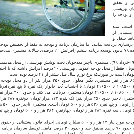
ص و تحقق
ان بهزیستی
 بودجه را
ه است، آمده
اند مطابق ماده۷ و ۲۷ قانون پشتیبانی از
فاقد شغل و
پرستاری دریافت نمایند، اما سازمان برنامه و بودجه نه فقط از تخصیص بودجه
ماده قانونی در دو سال قبل امتناع کرده بلکه از اجرای ماده ۷۹ قانون توسعه برنامه ششم (افزایش ۲۰ درصدی س
این نامه می افزاید: از شروع سال قبل تاکنون(فروردین ۹۸ -خرداد ۹۹)، مستمری ناچیز مددجویان تحت پوشش بهزیستی از محل ه
ها هیچ افزایشی نداشته است. در سال قبل مستمری مددجویان فقط از محل بودجه عمومی بهزیستی ۲۰ درصد افزای
ست در صورتیکه نرخ تورم سال قبل بیشتر از ۴۱ درصد بوده است.
در این نامه همین طور بیان شده است که از حدود ۸۵۰ هزار نفر مستمری بگیر معلول حدود ۳۵۰ هزار ن
بهزیستی(۶۳۵۰۰ تا ۱۲۰۰۰۰ تومان) و هدفمندی یارانه ها ( ۱۰۸۵۰۰ تا ۴۱۶۵۰۰ تومان) با احتساب بُعد خانوار (تک نفره تا پن
کنند، حدود ۵۰۰ هزار نفر فقط از محل هدفمندی یارانه ها ( ۱۰۸۵۰۰ تا
تومان، سه نفره ۳۷۴ هزار 
یادآوری دو نکته ضروری است: نخست آنکه سال قبل از بودجه مورد نیاز ۱۲ هزار و ۵۰۰ میلیارد تومانی اجرای قانون پشتیبا
تنها ۱۱۰۰ میلیارد تومان اعتبار تخصیص یافت که در نهایت حدود ۷۰ درصد محقق شد و حدود ۳۰ درصد مابقی توسط 