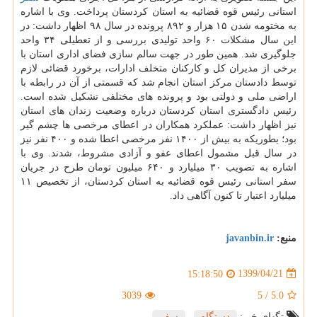
استانی رئیس قوه قضائیه به استان کردستان پرداخت. وی با اشاره
به مختومه شدن ۱۵ هزار و ۸۹۲ پرونده در سال ۹۸ اظهار داشت: در
این سال مشکلات ۶۰ واحد تولیدی بررسی و از تعطیلی ۳۴ واحد
جلوگیری شد. همین طور در جهت سالم سازی فضای اداری استان با
برخی از مدیران کل و کارکنان متخلف ادارات، برخورد قضائی لازم
توسط دادستان مرکز استان انجام شد که قسمتی از آن در رابطه با
اراضی ملی و دولتی بود و پرونده های مختلفی تشکیل شده است.
رئیس دادگستری استان کردستان درباره وضعیت زندان های استان
نیز اظهار داشت: عملکرد همکاران در اعطای مرخصی ها چشم گیر
بود؛ بطوریکه به بیش از ۱۴۰۰ نفر مرخصی اعطا شده و ۴۰۰ نفر نیز
در سال قبل مشمول اعطای عفو و آزادی مشروط، شدند. وی با
اشاره به تصویب ۳۰ میلیارد و ۶۴۰ میلیون تومان طرح در جریان
سفر استانی رئیس قوه قضائیه به استان کردستان، از تخصیص ۱۱
میلیارد اعتبار تا کنون آگاهی داد.
منبع:
javanbin.ir
1399/04/21
15:18:50
3039
5
/
5.0
تگهای خبر:
دستگاه
,
سفر