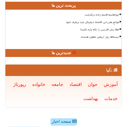
پربحث ترین ها
ابوالقاسم قاسم زاده درگذشت
موانع مقرراتی اقتصاد دیجیتال باید برطرف شود
لطفا زبان فارسی را تکه پاره نکنید!
سینماها روز اربعین تعطیل هستند
جدیدترین ها
تگها
آموزش
جوان
اقتصاد
جامعه
خانواده
رپورتاژ
خدمات
بهداشت
صفحه اخبار