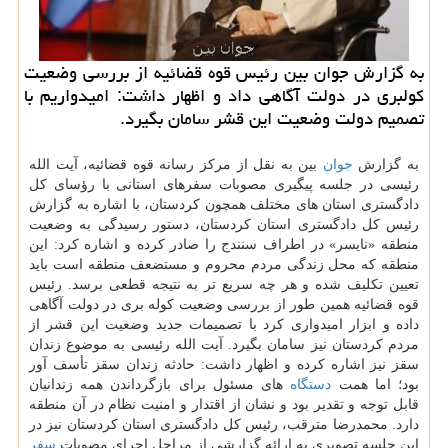
به گزارش جوان بین رئیس قوه قضائیه از بررسی وضعیت
كولبری در دولت آگاهی داد و اظهار داشت: امیدواریم با
تصمیم دولت وضعیت این قشر سامان بگیرد.
به گزارش
جوان
بین به نقل از مرکز رسانه قوه قضائیه، آیت الله
رئیسی در جلسه پیگیری مصوبات سفرهای استانی با رؤسای کل
دادگستری استان های مختلف همچون کردستان، با اشاره به گزارش
رئیس کل دادگستری استان کردستان، دستور رسیدگی به وضعیت
منطقه «نایسر» در اطراف سنندج را صادر کرده و اشاره کرد: این
منطقه که محل زندگی مردم محروم و مستضعف منطقه است باید
تعیین تکلیف شده و هر چه سریع تر به نتیجه قطعی برسد. رئیس
قوه قضائیه همین طور از بررسی وضعیت کوله ‎بری در دولت آگاهی
داده و ابزار امیدواری کرد با تصمیمات جدید وضعیت این قشر از
مردم کردستان نیز سامان بگیرد. آیت الله رئیسی به موضوع زندان
سقز نیز اشاره کرده و اظهار داشت: حادثه زندان سقز تأسف آور
بود؛ اما همت
دستگاه
های مسئول برای بازگرداندن همه زندانیان
قابل توجه و تقدیر بود و نشان از اقتدار و امنیت نظام در آن منطقه
دارد. محمدرضا مترقب، رئیس کل دادگستری استان کردستان نیز در
این جلسه تصویری به ارائه گزارشی از مراحل اجرای مصوبات
سفر