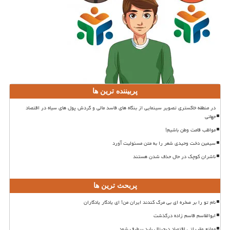
پربیننده ترین ها
در منطقه خاکستری تصویر سینمایی از بنگاه های فاسد مالی و گردش پول های سیاه در اقتصاد
جهانی
مواظب قامت وطن باشیم!
سیمین دخت وحیدی شعر را به متن مسئولیت آورد
ناشران کوچک در حال حذف شدن هستند
پربحث ترین ها
نام تو را بر صخره ای بی مرگ کندند ایران من! ای یادگار یادگاران
ابوالقاسم قاسم زاده درگذشت
موانع مقرراتی اقتصاد دیجیتال باید برطرف شود