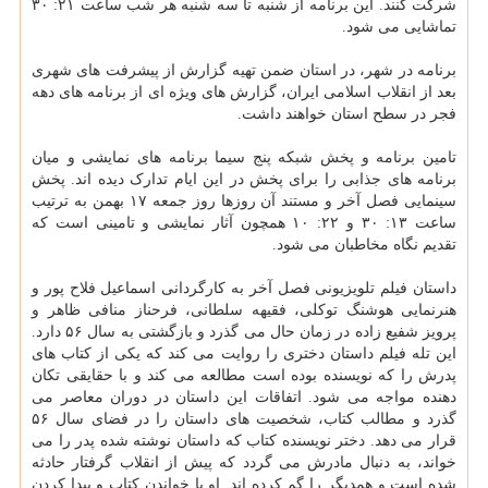
شرکت کنند. این برنامه از شنبه تا سه شنبه هر شب ساعت ۲۱: ۳۰
تماشایی می شود.
برنامه در شهر، در استان ضمن تهیه گزارش از پیشرفت های شهری
بعد از انقلاب اسلامی ایران، گزارش های ویژه ای از برنامه های دهه
فجر در سطح استان خواهند داشت.
تامین برنامه و پخش شبکه پنج سیما برنامه های نمایشی و میان
برنامه های جذابی را برای پخش در این ایام تدارک دیده اند. پخش
سینمایی فصل آخر و مستند آن روزها روز جمعه ۱۷ بهمن به ترتیب
ساعت ۱۳: ۳۰ و ۲۲: ۱۰ همچون آثار نمایشی و تامینی است که
تقدیم نگاه مخاطبان می شود.
داستان فیلم تلویزیونی فصل آخر به کارگردانی اسماعیل فلاح پور و
هنرنمایی هوشنگ توکلی، فقیهه سلطانی، فرحناز منافی ظاهر و
پرویز شفیع زاده در زمان حال می گذرد و بازگشتی به سال ۵۶ دارد.
این تله فیلم داستان دختری را روایت می کند که یکی از کتاب های
پدرش را که نویسنده بوده است مطالعه می کند و با حقایقی تکان
دهنده مواجه می شود. اتفاقات این داستان در دوران معاصر می
گذرد و مطالب کتاب، شخصیت های داستان را در فضای سال ۵۶
قرار می دهد. دختر نویسنده کتاب که داستان نوشته شده پدر را می
خواند، به دنبال مادرش می گردد که پیش از انقلاب گرفتار حادثه
شده است و همدیگر را گم کرده اند. او با خواندن کتاب و پیدا کردن