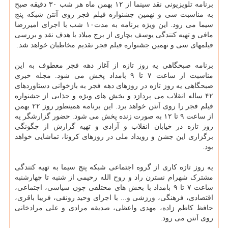
برنامه تلویزیونی نقد سینما از ۱۲ بهمن ماه هر شب ۳۰ دقیقه صبح
به مناسبت سی و نهمین جشنواره فیلم فجر روی آنتن شبکه پنج
سیما می رود. این ویژه برنامه به مدت۱۰ شب با اجرای امیررضا
مافی و تهیه کنندگی یوسف بچاری از برج میلاد با هدف نقد و بررسی
فیلمهای سی و نهمین جشنواره فیلم فجر تقدیم مخاطبان خواهد شد.
برنامه صبحگاهی یه روز تازه از آغاز دهه فجر معطوف به این
مناسبت از ساعت ۷ تا ۹ بامداد پخش می شود. مجله خبری
صبحگاهی یه روز تازه در روزهای دهه فجر به بازخوانی دستاوردهای
۴۲ ساله انقلاب می پردازد و بخش های ویژه و جذابی از جشنواره
فیلم فجر را روی آنتن خواهد برد. این برنامه همینطور روز ۲۲ بهمن
از ساعت ۹ تا ۱۲ به صورت زنده پخش می شود. حضور گزارشگر یه
روز تازه در خیابان انقلاب و آزادی و تهیه گزارش از چگونگی
برگزاری این جشن و رویداد ملی در روزهای کرونا، تماشایی خواهد
بود.
یه روز تازه کاری از گروه اجتماعی شبکه پنج سیما به تهیه کنندگی
مشترک شهرام نسترن راد و روح الله رحیمی از شنبه تا چهارشنبه
ساعت ۷ تا ۹ بامداد با بخش های مختلفی چون سیاسی، اجتماعی،
اقتصادی، فرهنگی، ورزشی و... با اجرای وحید رونقی، فریبا باقری،
حافظ کاظم زاده، مهدی واعظی، صدیقه مرادی و علی مرادخانی
روی آنتن می رود.