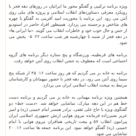
ویژه برنامه ترکیبی و گفتگو محور ما ایرانیان در روزهای دهه فجر با
رویکرد معرفی دستاوردهای انقلاب اسلامی و پروژه های ملی روی
آنتن می رود. این برنامه با محوریت امید آفرینی به گفتگو با چهره
های شاخص و برجسته می پردازد. همینطور افراد حاضر در استودیو
از حس و حال خوب خود و خاطرات انقلاب می گویند. «ما ایرانی ها»
در دهه فجر از شنبه تا چهارشنبه هر شب ساعت ۲۲: ۰۵ پخش می
شود.
برنامه های قرنطینه، ورزشگاه و پنج ستاره دیگر برنامه های گروه
اجتماعی است که معطوف به جشن انقلاب روی آنتن خواهد رفت.
برنامه به خانه بر می گردیم که هر روز ساعت ۱۶: ۴۵ از شبکه پنج
سیما روی آنتن می رود، در دهه فجر با حضور میهمانان و کارشناسان
مرتبط به مبحث انقلاب اسلامی ایران می پردازد.
همچنین ویژه برنامه مهمانی به خانه بر می گردیم و برنامه دست
خط هم در این دهه مبارک، تماشایی خواهد شد. «دست خط» دو
گفتگوی ویژه با حاج علی ثقفی، برادر همسر امام خمینی (ره) و امیر
عزیز نصیرزاده فرمانده نیروی هوایی ارتش جمهوری اسلامی ایران
پیرامون انقلاب ۵۷ و بیعت تاریخی همافران نیروی هوایی با امام
خمینی (ره) گفتگو خواهد نمود. این برنامه جمعه ها ساعت ۱۶: ۲۰
تماشایی می شود.