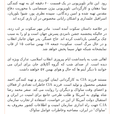
رود. این تئاتر تلویزیونی در یک قسمت ۶۰ دقیقه ای به تهیه کنندگی
نیما دهقان و کارگردانی تلویزیونی بیژن صمصامی با محوریت دفاع
مقدس تهیه شده و امین زندگانی، سپیده نظری پور، شیوا بلوریان،
اسرافیل علمداری و اشکان رایانی مخصوص در آن بازی کرده اند.
در خلاصه داستان سکوت آمده است: مادر مهر سکوت بر لب زده،
در حالیکه پنجشنبه جشن نامزدی پسرش جهان است و او را به سبب
چک برگشتی بازداشت کرده اند. حاج عسگر، پدر جهان جانباز انقلاب
و در حال مرگ است. سکوت» جمعه ۱۷ بهمن ساعت ۱۵ از قاب
نمایشخانه شبکه چهار سیما پخش خواهد شد.
اهالی شب به پاسداشت ایام پیروزی انقلاب اسلامی، تدارک ویژه ای
دیده است. از صدای شب که گروه آکاپلای جان برای ایران می
خوانند تا دیگر آیتم ها که حال و هوای بهمن ۵۷ خواهند داشت.
مستند فرزند CIA به کارگردانی ایمان گودرزی و تهیه کنندگی احمد
شفیعی محصول و تولید است. فرزند CIA خاطرات تعدادی از فعالان
و اعضای وقت ساواک و دیگران را روایت می کند. سفر محمد رضا
شاه پهلوی به آمریکا و طلب طرحی جامع برای امنیت در ایران و
استقبال دولت آمریکا از این در خواست، استفاده از تجارب سازمان
C.IA جهت راه اندازی سازمان امنیت و اطلاعات کشور معروف به
"ساواک" در ایران، مصاحبه وخاطرات عوامل ساواک