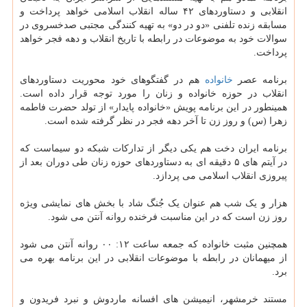
انقلابی و دستاوردهای ۴۲ ساله انقلاب اسلامی خواهد پرداخت و
مسابقه زنده تلفنی «دو در دو» به تهیه کنندگی مجتبی صدخسروی در
سوالات خود به موضوعات در رابطه با تاریخ انقلاب و دهه فجر خواهد
پرداخت.
برنامه عصر
خانواده
هم در گفتگوهای خود محوریت دستاوردهای
انقلاب در حوزه خانواده و زنان را مورد توجه قرار داده است.
همینطور در این برنامه پویش «خانواده پایدار» از تولد حضرت فاطمه
زهرا (س) و روز زن تا آخر دهه فجر در نظر گرفته شده است.
برنامه ایران دخت هم یکی دیگر از تدارکات شبکه دو سیماست که
در آیتم های ۵ دقیقه ای به دستاوردهای حوزه زنان طی دوران بعد از
پیروزی انقلاب اسلامی می پردازد.
هزار و یک شب هم عنوان یک جُنگ شاد با بخش های نمایشی ویژه
روز زن است که در این مناسبت فرخنده روانه آنتن می شود.
همچنین مثبت خانواده که جمعه ساعت ۱۲: ۰۰ روانه آنتن می شود
از میهمانان در رابطه با موضوعات انقلابی در این برنامه بهره می
برد.
مستند خرمشهر، انیمیشن های افسانه ماردوش و نبرد فریدون و