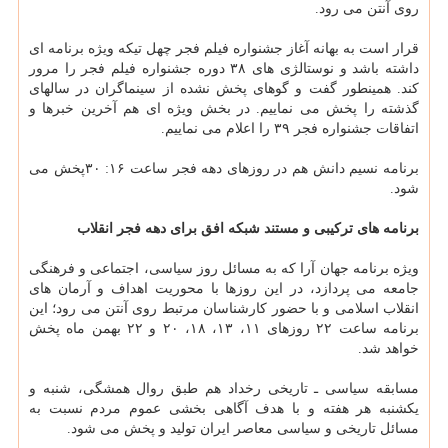
روی آنتن می رود.
قرار است به بهانه آغاز جشنواره فیلم فجر چهل تیکه ویژه برنامه ای
داشته باشد و نوستالژی های ۳۸ دوره جشنواره فیلم فجر را مرور
کند. همینطور گفت و گوهای پخش نشده از سینماگران در سالهای
گذشته را پخش می نماییم. در بخش ویژه ای هم آخرین خبرها و
اتفاقات جشنواره فجر ۳۹ را اعلام می نماییم.
برنامه نسیم دانش هم در روزهای دهه فجر ساعت ۱۶: ۳۰پخش می
شود.
برنامه های ترکیبی و مستند شبکه افق برای دهه فجر انقلاب
ویژه برنامه جهان آرا که به مسائل روز سیاسی، اجتماعی و فرهنگی
جامعه می پردازد، در این روزها با محوریت اهداف و آرمان های
انقلاب اسلامی و با حضور کارشناسان مرتبط روی آنتن می رود؛ این
برنامه ساعت ۲۲ روزهای ۱۱، ۱۳، ۱۸، ۲۰ و ۲۲ بهمن ماه پخش
خواهد شد.
مسابقه سیاسی ـ تاریخی رخداد هم طبق روال همشگی، شنبه و
یکشنبه هر هفته و با هدف آگاهی بخشی عموم مردم نسبت به
مسائل تاریخی و سیاسی معاصر ایران تولید و پخش می شود.