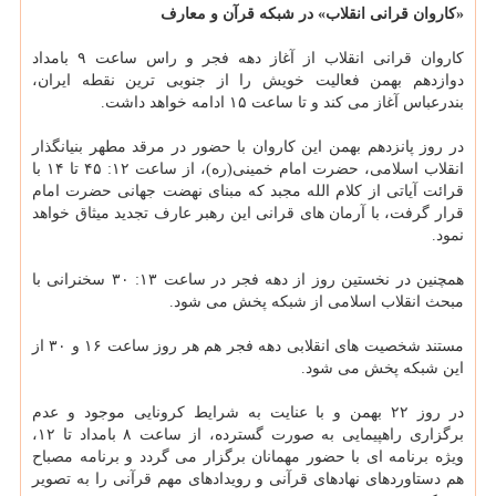
«کاروان قرانی انقلاب» در شبکه قرآن و معارف
کاروان قرانی انقلاب از آغاز دهه فجر و راس ساعت ۹ بامداد
دوازدهم بهمن فعالیت خویش را از جنوبی ترین نقطه ایران،
بندرعباس آغاز می کند و تا ساعت ۱۵ ادامه خواهد داشت.
در روز پانزدهم بهمن این کاروان با حضور در مرقد مطهر بنیانگذار
انقلاب اسلامی، حضرت امام خمینی(ره)، از ساعت ۱۲: ۴۵ تا ۱۴ با
قرائت آیاتی از کلام الله مجبد که مبنای نهضت جهانی حضرت امام
قرار گرفت، با آرمان های قرانی این رهبر عارف تجدید میثاق خواهد
نمود.
همچنین در نخستین روز از دهه فجر در ساعت ۱۳: ۳۰ سخنرانی با
مبحث انقلاب اسلامی از شبکه پخش می شود.
مستند شخصیت های انقلابی دهه فجر هم هر روز ساعت ۱۶ و ۳۰ از
این شبکه پخش می شود.
در روز ۲۲ بهمن و با عنایت به شرایط کرونایی موجود و عدم
برگزاری راهپیمایی به صورت گسترده، از ساعت ۸ بامداد تا ۱۲،
ویژه برنامه ای با حضور مهمانان برگزار می گردد و برنامه مصباح
هم دستاوردهای نهادهای قرآنی و رویدادهای مهم قرآنی را به تصویر