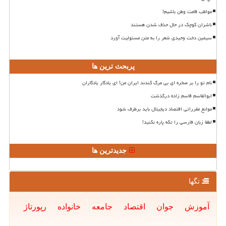
مواظب قامت وطن باشیم!
ناشران کوچک در حال حذف شدن هستند
سیمین دخت وحیدی شعر را به متن مسئولیت آورد
پربحث ترین ها
نام تو را بر صخره ای بی مرگ کندند ایران من! ای یادگار یادگاران
ابوالقاسم قاسم زاده درگذشت
موانع مقرراتی اقتصاد دیجیتال باید برطرف شود
لطفا زبان فارسی را تکه پاره نکنید!
جدیدترین ها
تگها
آموزش
جوان
اقتصاد
جامعه
خانواده
رپورتاژ