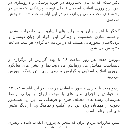
دکتر سلام که به بیان دستاوردها در حوزه پزشکی و داروسازی در
پس از پیروزی انقلاب اسلامی تابحال توسط پزشکان متخصص در
رشته های مختلف می پردازد، هم در این ایام ساعت ۱۳: ۳۰ پخش
می شود.
گفتگو با افراد مبارز و خانواده های ایشان، بیان خاطرات ایشان،
برجسته سازی شخصیت و زندگی این افراد از زبان دوستان و
نزدیکانشان محورهایی هستند که در برنامه «ماگرام» هر شب ساعت
۲۰ پخش می شود.
دوربین هفت هر روز ساعت ۱۶ با تهیه گزارش از برگزاری و
پاسداشت همایش ها، رزمایش ها، رویدادها و جشن های سالگرد
پیروزی انقلاب اسلامی و گزارش مردمی روی آنتن شبکه آموزش
می رود.
رادیو هفت با اجرای منصور ضابطیان هر شب در این ایام ساعت ۲۳
به خوانش و اجرای متن های با مبحث ایران و ایرانی توسط
هنرمندان رشته های مختلف هنری و فرهنگی می پردازد. همینطور
دعوت از مهمانان ویژه این ایام، کلیپ و نماهنگ و... از دیگر بخش
های این برنامه است.
تبیین مبارزات مردم ایران که منجر به پیروزی انقلاب شده با رهبری