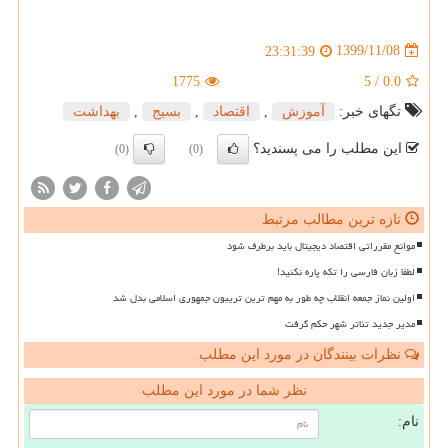
1399/11/08
23:31:39
1775
5
/
0.0
تگهای خبر:
آموزش
,
اقتصاد
,
بسیج
,
بهداشت
این مطلب را می پسندید؟
(0)
(0)
تازه ترین مطالب مرتبط
موانع مقرراتی اقتصاد دیجیتال باید برطرف شود
لطفا زبان فارسی را تکه پاره نکنید!
اولین نماز جمعه انقلاب چه طور به مهم ترین تریبون جمهوری اسلامی بدل شد
مدیر جدید تئاتر شهر حکم گرفت
نظرات بینندگان در مورد این مطلب
نظر شما در مورد این مطلب
نام: