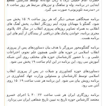
حضرت امام خمینی (ره) با زبان کودکانه توسط مدرسین مقطع
ابتدایی در برنامه، وله و نماهنگ و تیزرهای مرتبط هر روز ساعت ۸
در «مدرسه تلویزیونی» صورت می گیرد.
برنامه صبحگاهی صبحی دیگر که هر روز ساعت ۹: ۱۵ پخش می
شود، گفتگو با مهمانان ویژه، آیتم روزنگار انقلاب، پخش آهنگ های
انقلابی به همراه تصاویر روزهای پیروزی انقلاب در سال ۵۷، پلاتوی
مجری برنامه، خواندن پیامک های دریافتی از بینندگان از آیتم های این
برنامه هست.
برنامه گفتگومحور مرورگر با هدف بیان دستاوردهای پس از پیروزی
انقلاب اسلامی در حوزه های علمی همچون علم نجوم، اختراعات
علمی و... با حضور کارشناسان حوزه های مختلف روی آنتن شبکه
آموزش می رود، این برنامه در این ایام ساعت ۱۹ پخش می شود.
دستاوردهای حوزه کشاورزی و شیلات در پس از پیروزی انقلاب
اسلامی توسط کارشناسان و مسئولین وزارت جهاد کشاورزی در
برنامه رویش بیان می شود. این برنامه هر شب ساعت ۱۹: ۱۵ روی
آنتن می رود.
برنامه روزگاری ایران هر شب ساعت ۲۲: ۴۰ با اجرای خسرو
معتضد کارشناس حوزه تاریخ به تبیین تاریخ شفاهی ایران می پردازد.