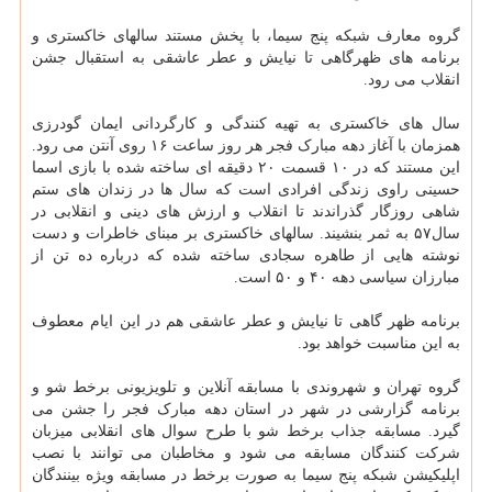
گروه معارف شبکه پنج سیما، با پخش مستند سالهای خاکستری و
برنامه های ظهرگاهی تا نیایش و عطر عاشقی به استقبال جشن
انقلاب می رود.
سال های خاکستری به تهیه کنندگی و کارگردانی ایمان گودرزی
همزمان با آغاز دهه مبارک فجر هر روز ساعت ۱۶ روی آنتن می رود.
این مستند که در ۱۰ قسمت ۲۰ دقیقه ای ساخته شده با بازی اسما
حسینی راوی زندگی افرادی است که سال ها در زندان های ستم
شاهی روزگار گذراندند تا انقلاب و ارزش های دینی و انقلابی در
سال۵۷ به ثمر بنشیند. سالهای خاکستری بر مبنای خاطرات و دست
نوشته هایی از طاهره سجادی ساخته شده که درباره ده تن از
مبارزان سیاسی دهه ۴۰ و ۵۰ است.
برنامه ظهر گاهی تا نیایش و عطر عاشقی هم در این ایام معطوف
به این مناسبت خواهد بود.
گروه تهران و شهروندی با مسابقه آنلاین و تلویزیونی برخط شو و
برنامه گزارشی در شهر در استان دهه مبارک فجر را جشن می
گیرد. مسابقه جذاب برخط شو با طرح سوال های انقلابی میزبان
شرکت کنندگان مسابقه می شود و مخاطبان می توانند با نصب
اپلیکیشن شبکه پنج سیما به صورت برخط در مسابقه ویژه بینندگان