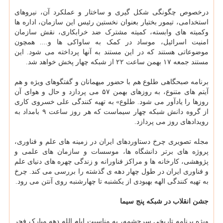
درخصوص چگونگی شکل گیری و ساختار و عملکرد آن، نیروهای
استخدامی، تیمور بختیار بعنوان نخستین رئیس این سازمان، اداره ها
وکمیته های وابسته، کمیته مشترک ضد خرابکاری، نقش سازمان
امنیت اسرائیل، موساد در کمک به ساواکی ها و.... همچون
موضوعاتی هستند که در این مستند به آنها پرداخته می شود. این
مستند جمعه ۱۷ بهمن ساعت ۲۲ از شبکه چهار پخش خواهد شد.
برنامه صبحگاهی طلوع هم با حضور میهمانان و گفتگوهای ویژه و هم
آیتم های متنوع، به روزهای بهمن ۵۷ می پردازد و حال و هوای آن
روزها را یادآور می شود. طلوع» به تهیه کنندگی علی خسروی کاری
از گروه دانش شبکه چهار سیماست که هر روز ساعت ۹ بامداد به
رویدادهای روز می پردازد.
مجله تصویری چرخ دستاوردهای ایران در زمینه های علم و فناوری،
پروژه های برتر دانشگاه ها، موسسات و سازمان های علمی و
پژوهشی، کارخانه ها و مراکز فناورانه و زندگی چهره های دنیای علم
و فناوری ایران در طول چهار دهه ی گذشته را بررسی می کند. چرخ
به تهیه کنندگی الهه بهبودی از یکشنبه تا چهارشنبه روی آنتن می رود.
جشن انقلاب در شبکه پنج سیما
ویژه برنامه تاریخی سرچشمه، به مناسبت ایام الله دهه مبارک فجر