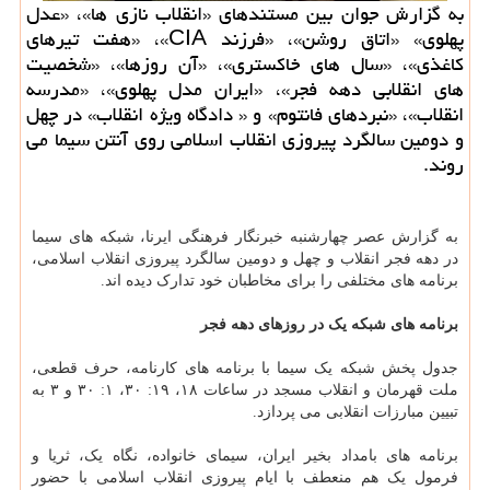
به گزارش جوان بین مستندهای «انقلاب نازی ها»، «عدل
پهلوی» «اتاق روشن»، «فرزند CIA»، «هفت تیرهای
کاغذی»، «سال های خاکستری»، «آن روزها»، «شخصیت
های انقلابی دهه فجر»، «ایران مدل پهلوی»، «مدرسه
انقلاب»، «نبردهای فانتوم» و « دادگاه ویژه انقلاب» در چهل
و دومین سالگرد پیروزی انقلاب اسلامی روی آنتن سیما می
روند.
به گزارش عصر چهارشنبه خبرنگار فرهنگی ایرنا، شبکه های سیما
در دهه فجر انقلاب و چهل و دومین سالگرد پیروزی انقلاب اسلامی،
برنامه های مختلفی را برای مخاطبان خود تدارک دیده اند.
برنامه های شبکه یک در روزهای دهه فجر
جدول پخش شبکه یک سیما با برنامه های کارنامه، حرف قطعی،
ملت قهرمان و انقلاب مسجد در ساعات ۱۸، ۱۹: ۳۰، ۱: ۳۰ و ۳ به
تبیین مبارزات انقلابی می پردازد.
برنامه های بامداد بخیر ایران، سیمای خانواده، نگاه یک، ثریا و
فرمول یک هم منعطف با ایام پیروزی انقلاب اسلامی با حضور