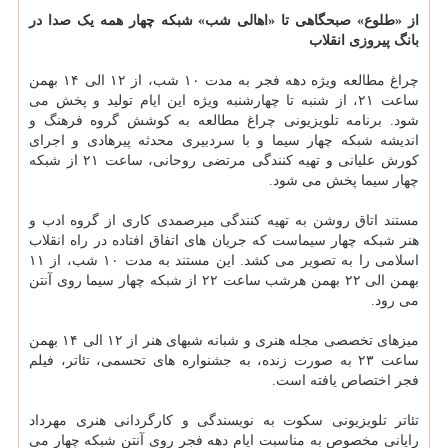
از «طلوع» صبحگاهی تا «اهالی شب» شبکه چهار همه یک صدا در
بانگ پیروزی انقلاب
چراغ مطالعه ویژه دهه فجر به مدت ۱۰ شب، از ۱۲ الی ۱۴ بهمن
ساعت ۲۱، از شنبه تا چهارشنبه ویژه این ایام تولید و پخش می
شود. برنامه تلویزیونی چراغ مطالعه به کوشش گروه فرهنگ و
اندیشه شبکه چهار سیما و با سردبیری محدثه پیرهادی و اجرای
کورش علیانی و تهیه کنندگی مرتضی روحانی، ساعت ۲۱ از شبکه
چهار سیما پخش می شود.
مستند اتاق روشن به تهیه کنندگی میرصمدی کاری از گروه ادب و
هنر شبکه چهار سیماست که جریان های اتفاق افتاده در راه انقلاب
اسلامی را به تصویر می کشد. این مستند به مدت ۱۰ شب، از ۱۱
بهمن الی ۲۲ بهمن هرشب ساعت ۲۲ از شبکه چهار سیما روی آنتن
می رود.
میزهای تخصصی مجله هنری و شبانه شبهای هنر از ۱۲ الی ۱۴ بهمن
ساعت ۲۳ به صورت زنده، به جشنواره های تحسمی، تئاتر، فیلم
فجر اختصاص یافته است.
تئاتر تلویزیونی سکوت به نویسندگی و کارگردانی هنری مهرداد
رایانی مخصوص به مناسبت ایام دهه فجر روی آنتن شبکه چهار می