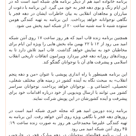
برنامه خانواده امید هم از دیگر برنامه های شبکه امید است که در
این ایام رنگ و بوی دهه فجر به خود می گیرد. این برنامه با دعوت از
مبارزان و مجاهدان انقلابی به بیان خاطرات ایشان در دهه فجر با
نگاهی نوجوانانه خواهد پرداخت. این برنامه به تهیه کنندگی هومن
ستوده شنبه تا سه شنبه ساعت ۲۰ از شبکه امید پخش می شود.
همچنین برنامه زنده قاب امید که هر روز ساعت ۱۷ روی آنتن شبکه
امید می رود از ۱۲ تا ۲۲ بهمن ماه بخش هایی را ویژه این ایام برای
مخاطبان خود به نمایش خواهد گذاشت. قاب امید تلاش دارد تا به
رویدادهای روزانه دهه فجر بپردازد وپیرامون اتفاقات تاریخی انقلاب
اسلامی و پیشرفت های آن با نوجوانان گفتگو کند.
این برنامه همینطور با راه اندازی پویشی با عنوان «من و دهه پنجم
انقلاب» به مبحث نگاه به آینده کشور در زمینه های مختلف شغلی،
تحصیلی، اجتماعی و... نوجوانان خواهد پرداخت. نوجوانان سراسر
کشور می توانند با ارسال ویدیویی از خود درباره اقدامات خود برای
پیشرفت و آینده کشورشان در این پویش شرکت نمایند.
برنامه زنده دوربین امید هم که مجله خبری شبکه امید است در
روزهای دهه فجر با نگاهی ویژه روی آنتن خواهد رفت. این برنامه به
تهیه کنندگی علیرضا محمدخانی هر روز به صورت زنده ساعت ۱۹:
۴۵ روی آنتن شبکه امید می رود.
در این برنامه فعالیتهای نوجوانان در دهه مبارک فجر در چارچوب