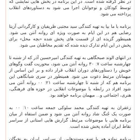
در نظر گرفته شده است. در این برنامه در بخش هایی نمایشی که
توسط کودکان و نوجوانان اجرا می شود به دستاوردهای انقلاب
پرداخته می شود.
برنامه با ما بیا به تهیه کنندگی سید مجتبی ظریفیان و کارگردانی آزیتا
رضایی هم در این ایام به صورت ویژه ای روانه آنتن می شود.
همینطور گزیده ای از قسمت های پخش شده «بچه محل» برای
پخش در این ایام تدارک دیده شده که تقدیم مخاطبان می شود.
در انتهای الوند صبحگاهی به تهیه کنندگی امیرحسین آذر که از شنبه تا
چهارشنبه ساعت ۷: ۳۰ روانه آنتن می شود، محوریت گفت وگوهای
خویش را دستاوردهای دوران انقلاب قرار داده و بر این اساس از
میهمانان مرتبط دعوت می شود. همینطور در سری شبانگاهی این
برنامه هم که از شنبه تا چهارشنبه ساعت ۲۱: ۰۰ روانه آنتن می
شود افراد در رابطه با موضوعات انقلابی در حوزه های فرهنگی،
هنری، اجتماعی و... میهمان برنامه خواهند بود.
زعفران به تهیه کنندگی محمد سلوکی جمعه ساعت ۱۰: ۰۰ به
صورت یک جُنگ شاد روانه آنتن می شود و ضمن استفاه از میان
برنامه هایی با موضوعات مرتبط، گزارش هایی استانی از سراسر
نقاط ایران آماده پخش شده است.
برنامه نمادو هم با تهیه مستندهایی از سراسر ایران به نخبگان