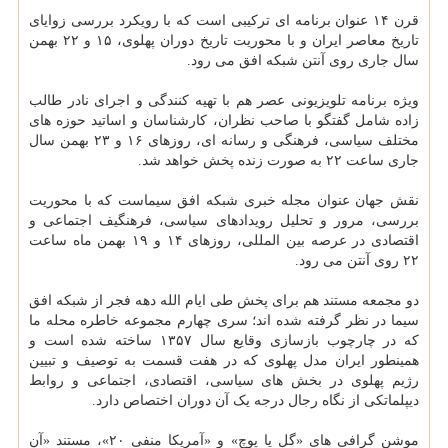
قرن ۱۴ عنوان برنامه ای ترکیبی است که با رویکرد بررسی زوایای
تاریخ معاصر ایران و با محوریت تاریخ دوران پهلوی، ۱۵ و ۲۲ بهمن
سال جاری روی آنتن شبکه افق می رود.
ویژه برنامه تلویزیونی عصر هم با تهیه کنندگی و اجرای نادر طالب
زاده شامل گفتگو با صاحب نظران، کارشناسان و اساتید حوزه های
مختلف سیاسی، فرهنگی و رسانه ای، روزهای ۱۶ و ۲۳ بهمن سال
جاری ساعت ۲۲ به صورت زنده پخش خواهد شد.
نقش جهان عنوان مجله خبری شبکه افق سیماست که با محوریت
بررسی، مرور و تحلیل رویدادهای سیاسی، فرهنگیف اجتماعی و
اقتصادی در عرصه بین المللی، روزهای ۱۴ و ۱۹ بهمن ماه ساعت
۲۲ روی آنتن می رود.
دو مجمعه مستند هم برای پخش طی ایام الله دهه فجر از شبکه افق
سیما در نظر گرفته شده اند؛ سری چهارم مجموعه خاطره محله ما
که در چارچوب بازسازی وقایع سال ۱۳۵۷ ساخته شده است و
همینطور ایران مدل پهلوی که در هفت قسمت به توصیف و تبیین
رژیم پهلوی در بخش های سیاسی، اقتصادی، اجتماعی و روابط
دیپلماتکی از نگاه رجال درجه یک آن دوران اختصاص دارد.
موشن گرافی های «گل یا پوچ» و «آمریکا منفی ۲۰»، مستند «آن