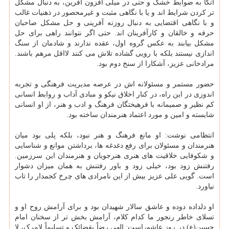
اتکا به ضوابط خشک و حتی در میلی افزون آفرین، به دنبال مشکل
تر کردن شرایط اند و یا با نگاهی مثبت و غیرمحصور در ذهنیات غالب
و با نگاهی اقتضایی به دنبال روزنه آفرینی و حل مشکل صاحبان
حرفه و خالقان و کارآفرینان اند. حتی اگر نتوانند راهی برای حل
مشکل بیابند به عکس گروه اول، عقده ندارند و شادمان از سنگ
اندازی نیستند بلکه با رویی گشاده تلاش می کنند لااقل مرهم باشند.
مرادخانی عزیز، آشکارا از سنخ دوم بود.
حضور مستمر و مسئولانه اش در عرصه مدیریت فرهنگی و تجربه
اندوزی در این راه، در کنار اخلاق نیکو و مبادی آداب و روابط انسانی
کم نظیر و صمیمانه با فرهیختگان فرهنگ و ادب و هنر، از او انسانی
شایسته و امین و مورد اعتماد هنرمندان ساخته بود.
انتظامی نوشت: او مانع فرهنگ و هنر نبود، بلکه پلی بود میان
هنرمندان و مسئولان برای رفع دغدغه ها، برداشتن موانع و شناسایی
و شکوفایی خلاقیت های هنری هنرجویان و هنرمندان این سرزمین.
رفتنش زود بود، خیلی زود و باور رفتنش به همان میزان دشوار
است. گویی علی عزیز بیش از این نامرادی های چرخ کجمدار را تاب
نیاورد.
او دلداده دوده و عاشق سالار شهیدان بود و برای آرامش روح او و
تسلای خاطر رنجور ما کدام کلام، آرامش بخش تر از سخنان امام
حسین(ع) در روز عاشوراست: الهی رضاً بقضائک و تسلیماً لامرک، لا