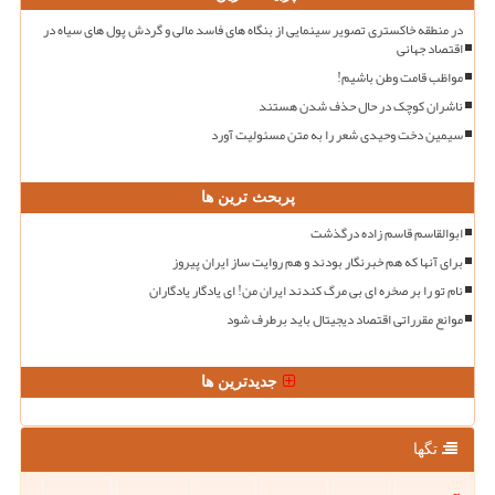
در منطقه خاکستری تصویر سینمایی از بنگاه های فاسد مالی و گردش پول های سیاه در
اقتصاد جهانی
مواظب قامت وطن باشیم!
ناشران کوچک در حال حذف شدن هستند
سیمین دخت وحیدی شعر را به متن مسئولیت آورد
پربحث ترین ها
ابوالقاسم قاسم زاده درگذشت
برای آنها که هم خبرنگار بودند و هم روایت ساز ایران پیروز
نام تو را بر صخره ای بی مرگ کندند ایران من! ای یادگار یادگاران
موانع مقرراتی اقتصاد دیجیتال باید برطرف شود
جدیدترین ها
تگها