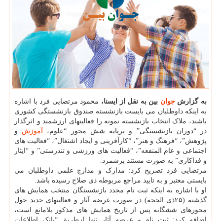
به گزارش
جوان
بین به نقل از ایسنا،
محمود مرتضایی فرد با اشاره
به اینکه داوطلبان می بایست بازنشسته صندوق بازنشستگی کشوری
باشند، ملاک انتخاب بازنشسته نمونه را فعالیتهای ارزشمند و اثرگذار
در “دوران بازنشستگی” و برپایه شش محور “علوم،
آموزش
و
پژوهش”، “فرهنگ و هنر”، “کارآفرینی و ایجاد اشتغال”، “فعالیت های
اجتماعی و عام المنفعه”، “فعالیت های ورزشی و تندرستی” و “ایثار
و فداکاری” به صورت مستند برشمرد.
مرتضایی فرد تصریح کرد: مدارک و مدارج علمی داوطلبان می
بایستی معتبر و به تایید مراجع مربوطه ذی صلاح رسیده باشد.
او با اشاره به اینکه ثبت نام مجدد بازنشستگان منتخب همایش های
گذشته (۲۵ذی الحجه) در صورت عرضه آثار و فعالیتهای جدید حول
محورهای ششگانه پس از تاریخ همایش های مذکور بلامانع است،
اضافه کرد: ثبت نام و عرضه آثار تنها ازطریق “بانک اطلاعات