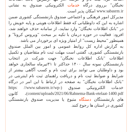
نخبگان” برروی درگاه
خدمات
الکترونیکی صندوق به نشانی
www.sabasrm.ir امکان پذیر است.
مدیرکل امور فرهنگی و اجتماعی صندوق بازنشستگی کشوری ضمن
اشاره به این که داوطلبانی که فقط اطلاعات هویتی و پایه خویش را
در “بانک اطلاعات نخبگان” وارد نمایند، از سامانه حذف خواهند شد،
افزود: فعالیت در حوزه درمان با تکیه بر مبحث “ویروس کرونا” و
همینطور “محیط زیست” از امتیاز ویژه ای برخوردار می باشد.
به گزارش اداره کل روابط عمومی و امور بین الملل صندوق
بازنشستگی کشوری، گفتنی است مهلت ثبت نام متقاضیان و تکمیل
اطلاعات “بانک اطلاعات نخبگان” جهت شرکت در انتخاب
بازنشستگان نمونه سال ۱۴۰۰ حداکثر تا ۳۱تیرماه سالجاری خواهد
بود و داوطلبان می توانند برای ثبت نام و کسب آگاهی بیشتر از
شرایط و ضوابط ثبت نام و دریافت راهنمای ثبت نام اینترنتی در
“بانک اطلاعات نخبگان” به صفحه در ارتباط با این امر در درگاه
خدمات الکترونیکی صندوق (https: //www.sabasrm.ir/wp-
content/uploads/2021/06/Rahnema-Bank-etelaat-1400.pdf)، کانون
های بازنشستگان
دستگاه
متبوع یا مدیریت صندوق بازنشستگی
کشوری در استان ها رجوع کنند.