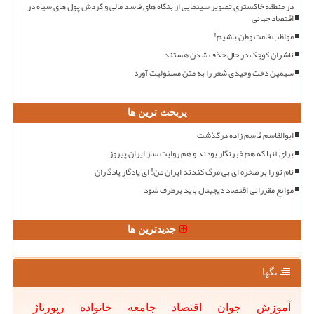
در منطقه خاکستری تصویر سینمایی از بنگاه های فاسد مالی و گردش پول های سیاه در
اقتصاد جهانی
مواظب قامت وطن باشیم!
ناشران کوچک در حال حذف شدن هستند
سیمین دخت وحیدی شعر را به متن مسئولیت آورد
پربحث ترین ها
ابوالقاسم قاسم زاده درگذشت
برای آنها که هم خبرنگار بودند و هم روایت ساز ایران پیروز
نام تو را بر صخره ای بی مرگ کندند ایران من! ای یادگار یادگاران
موانع مقرراتی اقتصاد دیجیتال باید برطرف شود
جدیدترین ها
تگها
آموزش
جوان
اقتصاد
جامعه
خانواده
رپورتاژ