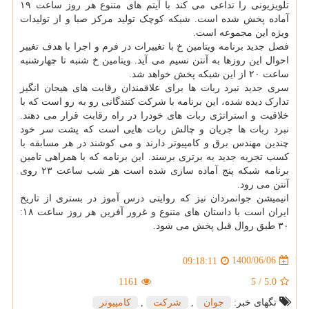
تلویزیونی را تداعی می کند با آیتم های متنوع هر روز ساعت ۱۹
آماده پخش شده است. شبکه کوچک تولید مرکز صبا و از تولیدات
ویژه این مجموعه است.
فصل جدید برنامه ویتامین خ با تغییرات در فرم و اجرا با هدف تغییر
احوال این روزها به آنتن نسیم می آید. ویتامین خ شنبه تا چهارشنبه
ساعت ۲۰ از این شبکه پخش خواهد شد.
سری جدید نبرد ربات ها برای علاقمندان رقابت های هیجان انگیز
تدارک دیده شده، این برنامه با شرکت کنندگانی رو به رو است که با
خلاقیت و استراتژی ربات های خودرا در راه رقابت قرار می دهند.
نبرد ربات ها جریان و چالش ربات هایی است که پشت سر خود
چندین مهندس برق و کامپیوتر دارند و می کوشند در هر مسابقه با
کسب تجربه جدید به برتری برسند. این برنامه که با همراهی تامین
برنامه شبکه پنج آماده سازی شده است هر شب ساعت ۲۳ روی
آنتن می رود.
انیمیشن جوانمردان نیز که روایتی درس آموز در بستری از تاریخ
ایران است با داستان های متنوع و غرور آفرین هر روز ساعت ۱۸:
۳۰ طبق روال قبل پخش می شود.
1400/06/06
09:18:11
1161
5
/
5.0
تگهای خبر:
جوان
,
شركت
,
كامپیوتر