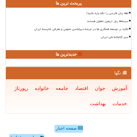
پربحث ترین ها
لطفا زبان فارسی را تکه پاره نکنید!
سینماها روز اربعین تعطیل هستند
تاکید بر توسعه همکاری ها در عرصه دیپلماسی عمومی و معرفی شایسته ایران
سیر کتابخانه ملی ایران
جدیدترین ها
تگها
آموزش
جوان
اقتصاد
جامعه
خانواده
رپورتاژ
خدمات
بهداشت
صفحه اخبار