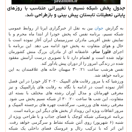
جدول پخش شبکه نسیم با تغییراتی متناسب با روزهای
پایانی تعطیلات تابستان پیش بینی و بازطراحی شد.
به گزارش
جوان
بین به نقل از خبرگزاری ایرنا از روابط عمومی
شبکه نسیم، برنامه نفس که پخش خودرا از ابتدا ماه محرم و با
نمایش نقش آفرینی مادران سرزمینمان ایران آغاز نموده است با
حال و هوای متفاوت به پخش خود ادامه می دهد. این برنامه با
اجرای
فلورا سام
، عاشقانه ای از مادران بزرگ منش کشورمان
تولید شده است و اهتمام دارد تا با تصویری درست آرامش مفقود
شده در زندگی امروز را از دوران پیش یادآور کند.
نفس هرشب ساعت ۲۱: ۳۰ میهمان خانه های علاقمندان به این
برنامه خواهد شد.
ورزشیا که با مرور رقابت های المپیک ۲۰۲۰ کار خودرا در این فصل
آغاز نموده است در ادامه با نگاه به رقابت های پارالمپیک و نیز
معرفی قهرمانان و مدال آوران رشته های مختلف با بسته ای
متفاوت، این شب ها ساعت ۲۰: ۳۰ از شبکه نسیم پخش می شود.
معرفی رشته های ورزشی، سرگذشت چهره های برجسته المپیک و
مرور اتفاقات ویژه این رویداد از بخش های دیگر این برنامه است.
برنامه عروسکی شبکه کوچک با فضای جذاب و با طراحی ویژه از
شنبه (۶ شهریور) روی آنتن شبکه نشاط و سرگرمی خواهد رفت.
این اثر که با ترکیب رئال و عروسک فضای داخلی یک شبکه