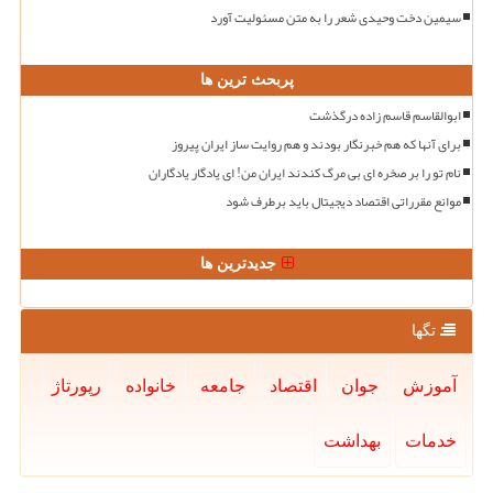
سیمین دخت وحیدی شعر را به متن مسئولیت آورد
پربحث ترین ها
ابوالقاسم قاسم زاده درگذشت
برای آنها که هم خبرنگار بودند و هم روایت ساز ایران پیروز
نام تو را بر صخره ای بی مرگ کندند ایران من! ای یادگار یادگاران
موانع مقرراتی اقتصاد دیجیتال باید برطرف شود
جدیدترین ها
تگها
آموزش
جوان
اقتصاد
جامعه
خانواده
رپورتاژ
خدمات
بهداشت