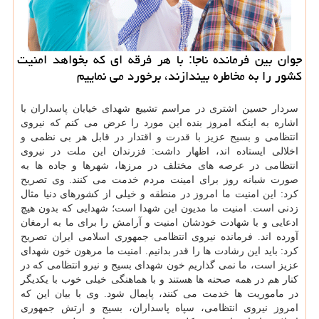
جوان بین فرمانده ناجا: با هر فرقه ای كه بخواهد امنیت
كشور را به مخاطره بیندازند، برخورد می نماییم
سردار حسین اشتری در مراسم تشییع شهدای خیابان پاسداران با
اشاره به اینكه امروز بنده این مورد را عرض می كنم كه نیروی
انتظامی و بسیج عزیز با قدرت و اقتدار در قابل هر بی نظمی و
اخلالی ایستاده اند، اظهار داشت: فزرندان این ملت در نیروی
انتظامی در عرصه های مختلف در مرزها، شهرها و جاده ها به
صورت شبانه روز برای امینت مردم خدمت می كنند. وی تصریح
كرد: این امنیت ما امروز در منطقه و خیلی از كشورهای دنیا مثال
زدنی است. امنیت ما مدیون این شهدا است؛ شهدایی كه بدون هیچ
ادعایی و با شهادت خودشان امنیت و آرامش را برای ما به ارمغان
آورده اند. فرمانده نیروی انتظامی جمهوری اسلامی ایران تصریح
كرد: باید این رشادت ها را قدر بدانیم. امنیت ما مرهون خون شهدای
عزیز است، ما نمی گذاریم خون شهدای بسیج و نیرو انتظامی كه در
كنار هم در همه صحنه ها هستند و با هماهنگی خیلی خوب با یكدیگر
در ماموریت ها خدمت می كنند، پایمال شود. وی با بیان این كه
امروز نیروی انتظامی، سپاه پاسداران، بسیج و ارتش جمهوری