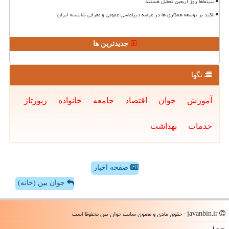
سینماها روز اربعین تعطیل هستند
تاکید بر توسعه همکاری ها در عرصه دیپلماسی عمومی و معرفی شایسته ایران
جدیدترین ها
تگها
آموزش
جوان
اقتصاد
جامعه
خانواده
رپورتاژ
خدمات
بهداشت
صفحه اخبار
جوان بین (خانه)
javanbin.ir - حقوق مادی و معنوی سایت جوان بین محفوظ است