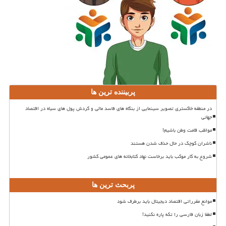
پربیننده ترین ها
در منطقه خاکستری تصویر سینمایی از بنگاه های فاسد مالی و گردش پول های سیاه در اقتصاد
جهانی
مواظب قامت وطن باشیم!
ناشران کوچک در حال حذف شدن هستند
شروع به کار موکب باید برخاست نهاد کتابخانه های عمومی کشور
پربحث ترین ها
موانع مقرراتی اقتصاد دیجیتال باید برطرف شود
لطفا زبان فارسی را تکه پاره نکنید!