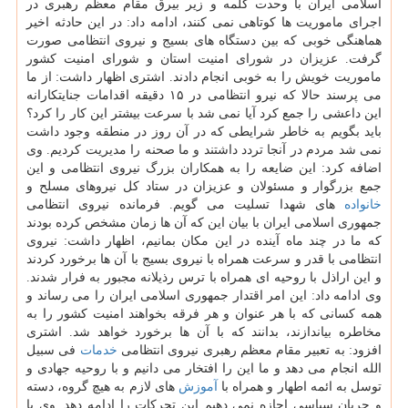
اسلامی ایران با وحدت كلمه و زیر بیرق مقام معظم رهبری در
اجرای ماموریت ها كوتاهی نمی كنند، ادامه داد: در این حادثه اخیر
هماهنگی خوبی كه بین دستگاه های بسیج و نیروی انتظامی صورت
گرفت. عزیزان در شورای امنیت استان و شورای امنیت كشور
ماموریت خویش را به خوبی انجام دادند. اشتری اظهار داشت: از ما
می پرسند حالا كه نیرو انتظامی در ۱۵ دقیقه اقدامات جنایتكارانه
این داعشی را جمع كرد آیا نمی شد با سرعت بیشتر این كار را كرد؟
باید بگویم به خاطر شرایطی كه در آن روز در منطقه وجود داشت
نمی شد مردم در آنجا تردد داشتند و ما صحنه را مدیریت كردیم. وی
اضافه كرد: این ضایعه را به همكاران بزرگ نیروی انتظامی و این
جمع بزرگوار و مسئولان و عزیزان در ستاد كل نیروهای مسلح و
خانواده
های شهدا تسلیت می گویم. فرمانده نیروی انتظامی
جمهوری اسلامی ایران با بیان این كه آن ها زمان مشخص كرده بودند
كه ما در چند ماه آینده در این مكان بمانیم، اظهار داشت: نیروی
انتظامی با قدر و سرعت همراه با نیروی بسیج با آن ها برخورد كردند
و این اراذل با روحیه ای همراه با ترس رذیلانه مجبور به فرار شدند.
وی ادامه داد: این امر اقتدار جمهوری اسلامی ایران را می رساند و
همه كسانی كه با هر عنوان و هر فرقه بخواهند امنیت كشور را به
مخاطره بیاندازند، بدانند كه با آن ها برخورد خواهد شد. اشتری
افزود: به تعبیر مقام معظم رهبری نیروی انتظامی
خدمات
فی سبیل
الله انجام می دهد و ما این را افتخار می دانیم و با روحیه جهادی و
توسل به ائمه اطهار و همراه با
آموزش
های لازم به هیچ گروه، دسته
و جریان سیاسی اجازه نمی دهیم این تحركات را ادامه دهد. وی با