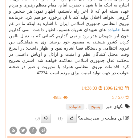
اشاره به اینكه ما با شهدا، حضرت امام، مقام معظم رهبری و مردم
عهده بسته ایم كه تا آخر راه بایستیم، اظهار نمود: هر شخص و
گروهی بخواهد اختلال تولید كند با آن برخورد خواهیم كرد. فرمانده
نیروی انتظامی جمهوری اسلامی ایران با اشاره به اینكه ما در غم
شما
خانواده
های شهیدان شریك هستیم، اظهار داشت: نمی گذاریم
خون این شهیدان هدر رود و نمی گذاریم كسانی كه به دنبال ناامن
كردن كشور هستند، به مقصود خود برسند. وی به هماهنگی بین
نیروی انتظامی و دستگاه قضا اشاره نمود و اظهار داشت: در اسرع
وقت مختل كنندگان نظم و امنیت و اراذل و اوباش داعشی در
محكمه عدل جمهوری اسلامی محاكمه خواهند شد. اشتری تصریح
كرد: اقدامات نیروی انتظامی همراه با مدیریت و صبر در صحنه
حوادث در جهت تولید امنیت برای مردم است. 47234
1396/12/03
14:38:03
4982
5
/
5.0
تگهای خبر:
بسیج
,
خانواده
این مطلب را می پسندید؟
(0)
(1)