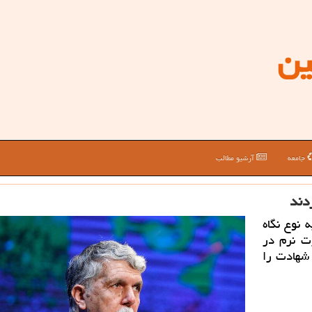
ین
جامعه
آرشیو مطالب
دند
نوع نگاه
ت نرم در
شهادت را