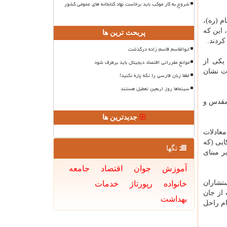
شروع به کار موکب باید برخاست نهاد کتابخانه های عمومی کشور
م (ره)،
 این که
پربحث ترین ها
کردند.
ابوالقاسم قاسم زاده درگذشت
یکی از
موانع مقرراتی اقتصاد دیجیتال باید برطرف شود
ت نشان
لطفا زبان فارسی را تکه پاره نکنید!
سینماها روز اربعین تعطیل هستند
 مقدس و
جدیدترین ها
معادلات
ایی (که
تگها
ر مبنای
آموزش
جوان
اقتصاد
جامعه
تشاران
خانواده
رپورتاژ
خدمات
 از جان
بهداشت
ام راحل