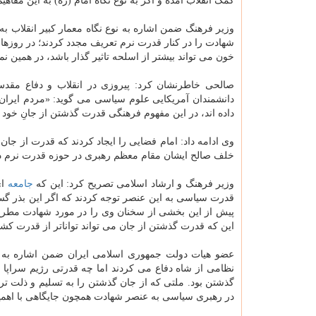
کمک انقلاب آمده و اگر به نوع نگاه امام (ره) به این مفاهیم
وزیر فرهنگ ضمن اشاره به نوع نگاه معمار کبیر انقلاب 
شهادت را در کنار قدرت نرم تعریف مجدد کردند؛ در روزها
خون می تواند بیشتر از اسلحه تاثیر گذار باشد، در همین نم
صالحی خاطرنشان کرد: پیروزی در انقلاب و دفاع مقدس
دانشمندان آمریکایی علوم سیاسی می گوید: «مردم ایرا
داده اند، در این مفهوم فرهنگی قدرت گذشتن از جانِ خود 
وی ادامه داد: امام فضایی را ایجاد کردند که قدرت از جا
خلف صالح ایشان مقام معظم رهبری در حوزه قدرت نرم دا
وزیر فرهنگ و ارشاد اسلامی تصریح کرد: این که
جامعه
ای
قدرت سیاسی به این عنصر توجه کردند که اگر این بذر گ
پیش از این بخشی از سخنان وی را در مورد شهادت مطرح 
این که قدرت گذشتن از جان می تواند تواناتر از قدرت کش
عضو هیات دولت جمهوری اسلامی ایران ضمن اشاره به شر
نظامی از شاه دفاع می کردند اما چه قدرتی رژیم سراپا 
گذشتن بود. ملتی که از جان گذشتن را به تسلیم و ذلت تر
در رهبری سیاسی به عنصر شهادت همچون جایگاهی با اهمیت پ