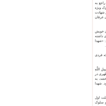
اجع به
وک ویژه
م شهادت
ی عرفان
ن خویش
 داشته
: «شهدا
ه فردی
 اللَّهِ
مطهری در
شد، به
. شهدا
لت اول
و سلوک