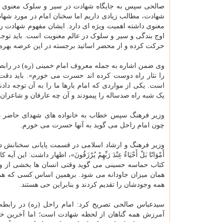
صالحی سپس به جایگاه شهادت در سیر و سلوک معنوی انسا
شهادت، مطالب زیادی داریم اما سخنان امام در مورد شهاد
معنوی داشته اهمیت ویژه ای دارد. ایشان مفهوم شهادت ر
اوج بندگی و سیر و سلوک در عالم معنویت است. باید توجه 
حرکت کرده و از محضر اساتید برجسته در این عرصه بهره
وی ضمن اشاره به جمله معروف امام خمینی (ره) در رابط
را نثار راه دوست کرده اند حسرت می خورم». باید دقت 
است. یکی از مواردی که امام بارها ما را به آن توجه دا
یک شبه راه صدساله را پیمودند و آن چه عارفان و شاعران ع
وزیر فرهنگ سپس خطاب به خانواده های شهدای حاضر در
چون امام راحل می گوید به آنها حسرت می خورم.
وزیر فرهنگ و ارشاد اسلامی در قسمت پایانی سخنانش در مورد دستا
أَمْوَاتًا بَلْ أَحْیَاءٌ عِنْدَ رَبِّهِمْ یُرْزَقُونَ»، اظهار
کتاب حماسه حسینی می گوید وقتی انسان ها بخشی از وجو
همان میزان جاودانه می شود. برهمین اساس کسی که همه
همه وجودشان را تقدیم کردند و بنابراین حی هستند.
سیدعباس صالحی تصریح کرد: امام راحل (ره) در رابط
آمرزش همه گناهان از لحظه شهادت است؛ اما آخرین خ