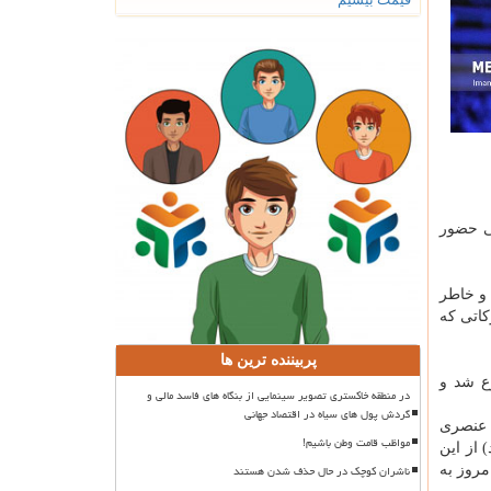
نی حضور
و خاطر
کاتی که
پربیننده ترین ها
ع شد و
در منطقه خاکستری تصویر سینمایی از بنگاه های فاسد مالی و
گردش پول های سیاه در اقتصاد جهانی
ه عنصری
مواظب قامت وطن باشیم!
 از این
ناشران کوچک در حال حذف شدن هستند
مروز به