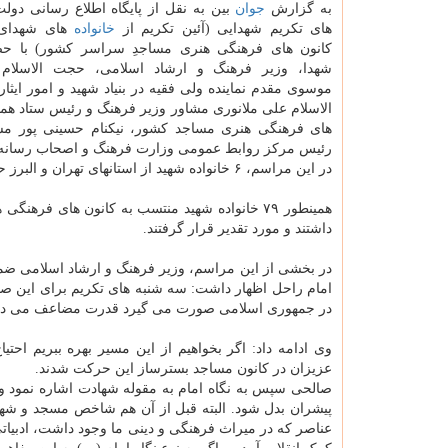
به گزارش
جوان
بین به نقل از پایگاه اطلاع رسانی دول
های تکریم شهدایی (آئین تکریم از
خانواده
های شهدای 
کانون های فرهنگی هنری مساجدِ سراسر کشور) با حضو
شهدا، وزیر فرهنگ و ارشاد اسلامی، حجت الاسلام
موسوی مقدم نماینده ولی فقیه در بنیاد شهید و امور ایث
الاسلام علی ملانوری مشاور وزیر فرهنگ و رئیس ستاد هما
های فرهنگی هنری مساجد کشور، نیکنام حسینی پور مش
رئیس مرکز روابط عمومی وزارت فرهنگ و اصحاب رسانه امروز سه شنبه (۱۳ 
در این مراسم، ۶ خانواده شهید از استانهای تهران و البرز حضور داشتند و توسط وزیر فرهنگ مورد تقدیر قرار گرفتند.
همینطور ۷۹ خانواده شهید منتسب به کانون های ف
داشتند و مورد تقدیر قرار گرفتند.
در بخشی از این مراسم، وزیر فرهنگ و ارشاد اسلامی ض
امام راحل اظهار داشت: سه شنبه های تکریم برای این صو
در جمهوری اسلامی صورت می گیرد قدرت مضاعف می دهد
وی ادامه داد: اگر بخواهیم از این مسیر بهره ببریم ا
عزیزان در کانون مساجد بسترساز این حرکت شدند.
صالحی سپس به نگاه امام به مقوله شهادت اشاره نمود و 
پیشران بدل شود. البته قبل از آن هم شاخص مسجد و شهاد
عناصر که در میراث فرهنگی و دینی ما وجود داشت، ادبیات