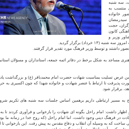
ت، سه شنبه
منتسب به
ر خانواده
 سیدرمضان
ارگران، حجت
هنگی کانون
اور وزیر و
خرداد) برگزار گردید.
رهنگی هنری مساجد به شکل برخط در دفاتر ائمه جمعه، استانداران و مسؤلان استا
من عرض تسلیت بمناسبت شهادت حضرت امام محمدباقر (ع) و بزرگداشت یاد 
رت پذیرفت تا ارتباط با عنصر شهادت و خانواده شهدا که چون اکسیری به حر
، برقرار شود.
حتیاج به مسیر ارتباطی داریم برهمین اساس جلسات سه شنبه های تکریم شرو
اظهار داشت: امام راحل بگونه ای شهادت را بازخوانی و فرآوری کردند تا ب
ت در فرهنگ دینی وجود داشت، اما امام راحل (که روح خدا در زمانه ما بود)
ی ساخت که به وسیله آن انقلاب و دفاع مقدس به پیش رفت. این بازخوانی تا ا