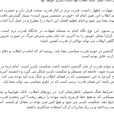
 دقت کنیم، آینده انقلاب هم آینده دیگری خواهد بود.
به شهادت، اظهار داشت: قدرت نرم در کنار قدرت سخت قرار دارد و حضرت اما
ی انقلاب این تعبیر امام که «خون بر شمشیر پیروز است» بسیار گسترش یافت،
ونه معنا می شود و امام عظیم الشان این ادبیات را مطرح و در عمل آنرا اثبات 
 مدیون این نوع نگاه امام به مسئله شهادت در جایگاه قدرت نرم است، 
ن کرارا تمایل خویش را به آخرین حد ایثار یعنی پذیرش مرگ در صورت ضرور
گاهی اوقات می تواند تواناتر از قدرت کشتن باشد».
ن گذشتن در حوزه قدرت سیاسی معنا یابد، روحیه ای که امام در انقلاب و دفاع
رند، قابل توجه است.
 بتواند قدرت از جان گذشتن داشته باشد، شکست ناپذیر است. امام (ره) در 
سترده شود، جامعه ای مستقل و شکست ناپذیر شکل می گیرد و دانشمند آمریک
کردم) به این خصوصیت که در فضای انقلاب و جنگ پدید آمد توجه می کند؛ ب
تن باشد؛ این همان قدرت نرمی است که در علوم سیاسی می تواند معنا یابد.
ایط جنگ تحمیلی خاطرنشان کرد: در روزهای انقلاب، تانک، هواپیما و مس
مسلحی که به هیچ خط قرمزی پایبند نبودند را درهم ریخت؟ این معجزه قدرت
جیح دهد، شکست ناپذیر می شود و هیچ کس نمی تواند در مقابل او بایستد. ام
رداختند و در راه مبارزات از آن استفاده حداکثری داشتند.