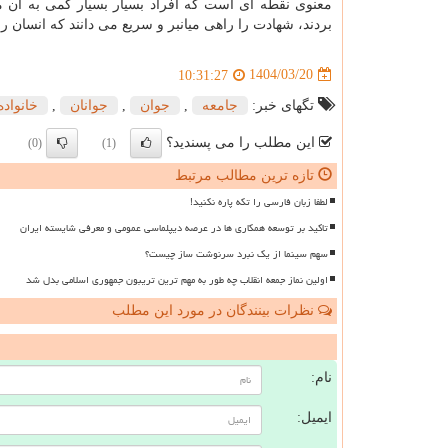
معنوی نقطه ای است که افراد بسیار بسیار کمی به آن می
بردند، شهادت را راهی میانبر و سریع می دانند که انسان ر
1404/03/20
10:31:27
تگهای خبر:
جامعه
,
جوان
,
جوانان
,
خانواده
این مطلب را می پسندید؟
(0)
(1)
تازه ترین مطالب مرتبط
لطفا زبان فارسی را تکه پاره نکنید!
تاکید بر توسعه همکاری ها در عرصه دیپلماسی عمومی و معرفی شایسته ایران
سهم سینما از یک نبرد سرنوشت ساز چیست؟
اولین نماز جمعه انقلاب چه طور به مهم ترین تریبون جمهوری اسلامی بدل شد
نظرات بینندگان در مورد این مطلب
ن
نام:
ایمیل: