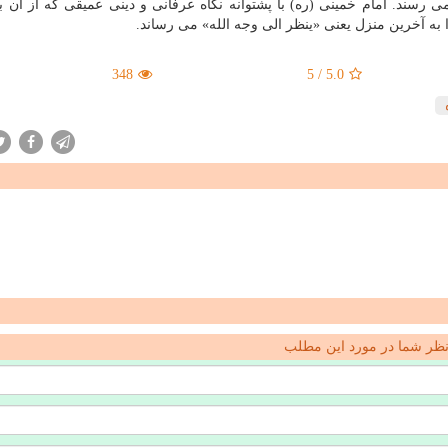
 رسند. امام خمینی (ره) با پشتوانه نگاه عرفانی و دینی عمیقی که از آن 
ا به آخرین منزل یعنی «ینظر الی وجه الله» می رساند.
348
5
/
5.0
ظر شما در مورد این مطلب