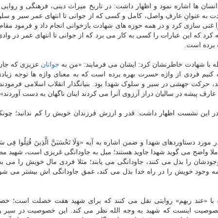
ن ها اشاره نمود و اظهار داشت: در تاریخ میراث دینی، فرهنگی و روایی ر
ت به عنوانِ عارفِ واصل، کامل و کسی که از جوانی تا انتهای عمر سیر و سل
ا غنی سازی کرد و در همه حوزه های شهادت بازخوانی انجام داد و فرمود مقا
کرد که این عبارات را کسی به کار می برد که از جوانی تا انتهای عمر در واد
 برده است.
ه با شهادت خاطرنشان کرد: ایشان می فرمایند: «من به
جوانان
عزیزی که جا
کنیم فردی از واژه حسرت بهره برده است که به معنای واژه ها توجه زیادی
دند، حرکت جهشی در سیر و سلوک شهدا بود. بنیانگذار انقلاب اسلامی فرمودند
ارف پیشه در سالیان دراز آرزوی آنرا می کردند اینان ناگهان به دست آوردند».
 این نشست اظهار داشت: قدر و ارزش فرزندان خویش را کم ندانید؛ چونک
وردهای شهدا و ضمن اشاره به آیه «وَلَا تَحْسَبَنَّ الَّذِینَ قُتِلُوا فِی سَبِیلِ
 داشت: این آیه کاملا واضح می گوید شهدا جاوید هستند؛ میل به جاودانگی غریزی است، شهید 
دشان را بذل می کنند، جاودانگی می یابند؛ مثلا فردی مال خویش را می بخ
 وجود خویش را در راه خدا بذل می کند، عمق جاودانگی اش بیشتر می شود
ه با «عند ربهم» روایتی نقل می کنند که برای شهید هفت خصلت است؛ خص
صوصیت اینست که شهید به وجه الله نظر می کند. این خصوصیت در سیر 