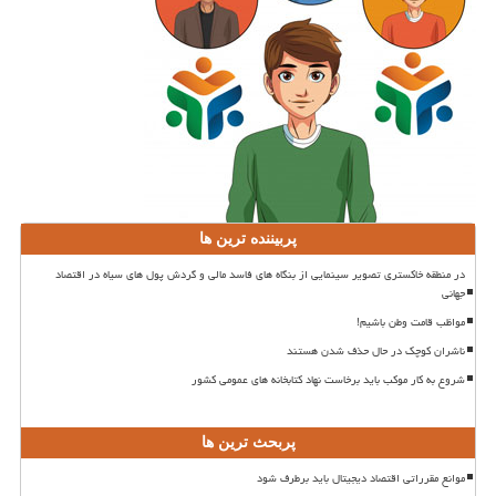
پربیننده ترین ها
در منطقه خاکستری تصویر سینمایی از بنگاه های فاسد مالی و گردش پول های سیاه در اقتصاد
جهانی
مواظب قامت وطن باشیم!
ناشران کوچک در حال حذف شدن هستند
شروع به کار موکب باید برخاست نهاد کتابخانه های عمومی کشور
پربحث ترین ها
موانع مقرراتی اقتصاد دیجیتال باید برطرف شود