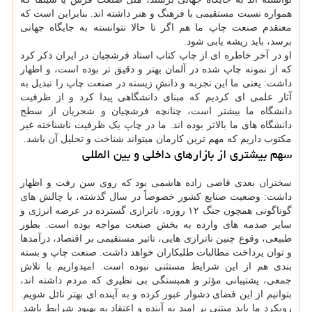
همواره نسبت مستقیمی با فرهنگ و هنر داشته اند. بنابراین است که
معتقدم صنعت چاپ ما هم اگر تا حالا نتوانسته به جایگاه جهانی
برسد، باید ریشه یابی شود.
او در آخر خاطره ای از چاپ کتاب استاد فرشچیان در ایران ذکر کرد
که از نمونه چاپ شده در آلمان بهتر و دقیق تر بوده است، و اظهار
داشت: یعنی ما این تجربه و دانشِ زیسته در صنعت چاپ را تبدیل به
آثار علمی ای کردیم که مبنای دانشگاهی پیدا کرد و از ظرفیت
دانشگاه ما بیشتر است، چنانچه فرشچیان و شجریان از سطح
دانشگاه های ما بالاتر بوده اند. ما در چاپ یک ظرفیت ناشناخته غیر
مکتوب داریم که مهم ترین کارمان میتواند شناخت و تحلیل آن باشد.
سهم بیشتری از بازارهای داخلی و بین المللی
سخنران بعدی قاضی زاده هاشمی بود که روی سن رفت و اظهار
داشت: وضعیت صنایع کشور خصوصاً در سال گذشته، با چالش های
گوناگونی همچون جنگ ۱۲ روزه، ناترازی گسترده در عرصه انرژی و
سایر صدمه های وارده به بخش صنعت مواجه بوده است. بطور
طبیعی، وقوع چنین ناترازی هایی، تاثیر مستقیمی بر اقتصاد، درآمدها
و توان پرداخت مطالبات طلبکاران خواهد داشت. صنعت چاپ و بسته
بندی هم از این شرایط مستثنی نبوده است. امیدواریم با تلاش
جمعی، پشتیبانی مؤثر و همبستگی بی نظیری که مردم داشته اند،
بتوانیم از این فضای دشوار عبور کرده و به آینده ای بهتر نائل شویم.
رویکرد ما باید مبتنی بر امید به آینده و اعتقاد به بهبود شرایط باشد.