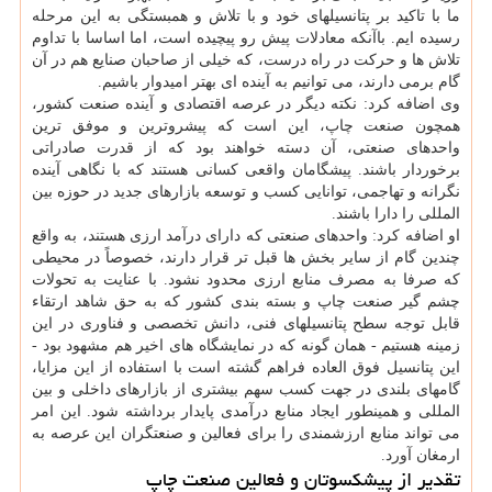
ما با تاکید بر پتانسیلهای خود و با تلاش و همبستگی به این مرحله
رسیده ایم. باآنکه معادلات پیش رو پیچیده است، اما اساسا با تداوم
تلاش ها و حرکت در راه درست، که خیلی از صاحبان صنایع هم در آن
گام برمی دارند، می توانیم به آینده ای بهتر امیدوار باشیم.
وی اضافه کرد: نکته دیگر در عرصه اقتصادی و آینده صنعت کشور،
همچون صنعت چاپ، این است که پیشروترین و موفق ترین
واحدهای صنعتی، آن دسته خواهند بود که از قدرت صادراتی
برخوردار باشند. پیشگامان واقعی کسانی هستند که با نگاهی آینده
نگرانه و تهاجمی، توانایی کسب و توسعه بازارهای جدید در حوزه بین
المللی را دارا باشند.
او اضافه کرد: واحدهای صنعتی که دارای درآمد ارزی هستند، به واقع
چندین گام از سایر بخش ها قبل تر قرار دارند، خصوصاً در محیطی
که صرفا به مصرف منابع ارزی محدود نشود. با عنایت به تحولات
چشم گیر صنعت چاپ و بسته بندی کشور که به حق شاهد ارتقاء
قابل توجه سطح پتانسیلهای فنی، دانش تخصصی و فناوری در این
زمینه هستیم - همان گونه که در نمایشگاه های اخیر هم مشهود بود -
این پتانسیل فوق العاده فراهم گشته است با استفاده از این مزایا،
گامهای بلندی در جهت کسب سهم بیشتری از بازارهای داخلی و بین
المللی و همینطور ایجاد منابع درآمدی پایدار برداشته شود. این امر
می تواند منابع ارزشمندی را برای فعالین و صنعتگران این عرصه به
ارمغان آورد.
تقدیر از پیشکسوتان و فعالین صنعت چاپ