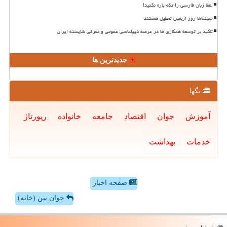
لطفا زبان فارسی را تکه پاره نکنید!
سینماها روز اربعین تعطیل هستند
تاکید بر توسعه همکاری ها در عرصه دیپلماسی عمومی و معرفی شایسته ایران
جدیدترین ها
تگها
آموزش
جوان
اقتصاد
جامعه
خانواده
رپورتاژ
خدمات
بهداشت
صفحه اخبار
جوان بین (خانه)