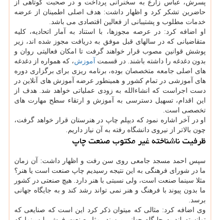
پسرش، عباس زارع به سخنرانی پرداخت و در صحبت کوتاهی از
حاضرین تشکر کرد و اظهار داشت: هدف اصلی اطمینان از عرضه
خدمات مطلوب و پشتیبانی از فعالین اقتصادی می باشد.
او اضافه کرد: در عرصه مجوزها، با استناد به آمار اتحادیه، کلیه
متقاضیانی که در سالهای قبل موفق به دریافت مجوز شده اند، زیر
پوشش قوانین مصوب قرار خواهند گرفت تا امکان فعالیتی روان و
بدون دغدغه را داشته باشند. در قسمت
آموزش
، که همواره از دغدغه
های اصلی جامعه متخصصان بوده، برنامه ریزی برای برگزاری دوره
های آموزشی در تمام کشور و همینطور عرضه آموزش های آنلاین در
دست اجراست که انشاءالله به زودی عملیاتی خواهد شد. هدف از
این اقدام، تسهیل دسترسی به آموزش و ارتقاء سطح مهارت های
تخصصی است.
او در آخر اشاره نمود که دیپلم چاپ در هنرستان قرار خواهد گرفت،
چون بالاتر از نیروی دانشگاه رفته به آن نیاز داریم.
ظرفیت ناشناخته غیر مکتوب صنعت چاپ
سپس احمد مسجد جامعی روی سن رفت و اظهار داشت: آن زمان
ما در شورای فرهنگی به این نتیجه رسیدیم چاپ صنعت است یا هنر؟
مثلا سینما صنعت است، ولی نسبتی با هنر دارد. هیچ صنعتی در کشور
ما بدون پیوند با فرهنگ و هنر نمی تواند رشد کند و به جایگاه جهانی
برسد.
وی اضافه کرد: مثالی که میتوان ذکر کرد این است که صنایعی که
توانسته اند به جایگاه جهانی برسند، مثل صنعت فرش یا سینما که