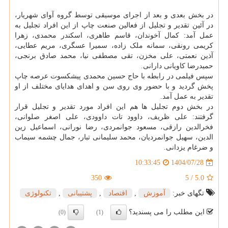
در بخش بعدی و بعد از اجرای موسیقی توسط گروه آوای شهریار،
در آئین تقدیر و تجلیل از فعالین صنعت چاپ از این افراد تجلیل به
عمل آمد: کمال آخوندان، قاسم طاهری، اسکندر محمدی، زهرا
کریمی رونقی، سمانه ملک زاده، سمیرا عسگری، مریم عطایی،
آذین نعمتی، علی مخزن، تقی مصطفی نیا، محمد صادق برنجی،
حمیدرضا کاویانی دارانی.
سپس فیلمی در رابطه با حاج حسین محمدی پیشکسوت عرصه چاپ
پخش گردید و با حضور وی روی سن و اهدای هدایای مختلف از او
تقدیر به عمل آمد.
در بخش دوم تجلیل ها هم این افراد مورد تقدیر و تجلیل قرار
گرفتند: علی ظریف، داوود تات داوودی، علی اصغر صلوانی،
فخرالدین رازقی، مسعود جوانمردی، رضا نورانی، اسماعیل زین
الدین، سهیل جوانمردیان، محمد سلیمانی تبار، جمال چشمه سیماب
و ضرغام یزدانی.
1404/07/28
10:33:45
350
5
/
5.0
تگهای خبر:
آموزش
,
اقتصاد
,
پشتیبانی
,
تكنولوژی
این مطلب را می پسندید؟
(0)
(1)