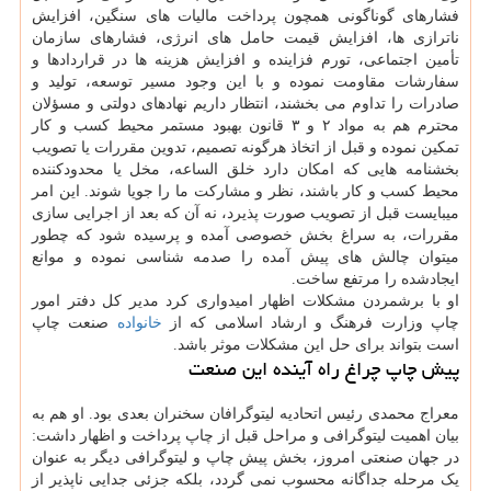
فشارهای گوناگونی همچون پرداخت مالیات های سنگین، افزایش
ناترازی ها، افزایش قیمت حامل های انرژی، فشارهای سازمان
تأمین اجتماعی، تورم فزاینده و افزایش هزینه ها در قراردادها و
سفارشات مقاومت نموده و با این وجود مسیر توسعه، تولید و
صادرات را تداوم می بخشند، انتظار داریم نهادهای دولتی و مسؤلان
محترم هم به مواد ۲ و ۳ قانون بهبود مستمر محیط کسب و کار
تمکین نموده و قبل از اتخاذ هرگونه تصمیم، تدوین مقررات یا تصویب
بخشنامه هایی که امکان دارد خلق الساعه، مخل یا محدودکننده
محیط کسب و کار باشند، نظر و مشارکت ما را جویا شوند. این امر
میبایست قبل از تصویب صورت پذیرد، نه آن که بعد از اجرایی سازی
مقررات، به سراغ بخش خصوصی آمده و پرسیده شود که چطور
میتوان چالش های پیش آمده را صدمه شناسی نموده و موانع
ایجادشده را مرتفع ساخت.
او با برشمردن مشکلات اظهار امیدواری کرد مدیر کل دفتر امور
چاپ وزارت فرهنگ و ارشاد اسلامی که از
خانواده
صنعت چاپ
است بتواند برای حل این مشکلات موثر باشد.
پیش چاپ چراغ راه آینده این صنعت
معراج محمدی رئیس اتحادیه لیتوگرافان سخنران بعدی بود. او هم به
بیان اهمیت لیتوگرافی و مراحل قبل از چاپ پرداخت و اظهار داشت:
در جهان صنعتی امروز، بخش پیش چاپ و لیتوگرافی دیگر به عنوان
یک مرحله جداگانه محسوب نمی گردد، بلکه جزئی جدایی ناپذیر از