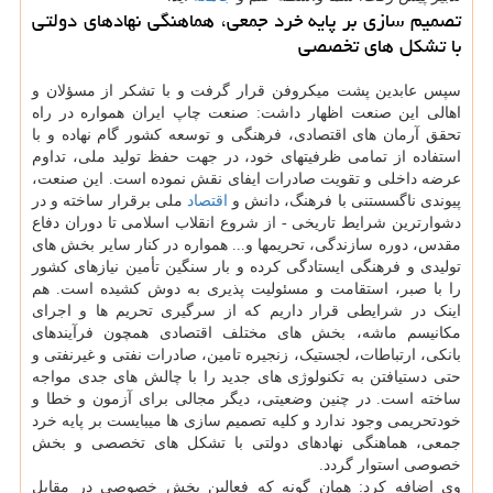
تصمیم سازی بر پایه خرد جمعی، هماهنگی نهادهای دولتی
با تشکل های تخصصی
سپس عابدین پشت میکروفن قرار گرفت و با تشکر از مسؤلان و
اهالی این صنعت اظهار داشت: صنعت چاپ ایران همواره در راه
تحقق آرمان های اقتصادی، فرهنگی و توسعه کشور گام نهاده و با
استفاده از تمامی ظرفیتهای خود، در جهت حفظ تولید ملی، تداوم
عرضه داخلی و تقویت صادرات ایفای نقش نموده است. این صنعت،
پیوندی ناگسستنی با فرهنگ، دانش و
اقتصاد
ملی برقرار ساخته و در
دشوارترین شرایط تاریخی - از شروع انقلاب اسلامی تا دوران دفاع
مقدس، دوره سازندگی، تحریمها و... همواره در کنار سایر بخش های
تولیدی و فرهنگی ایستادگی کرده و بار سنگین تأمین نیازهای کشور
را با صبر، استقامت و مسئولیت پذیری به دوش کشیده است. هم
اینک در شرایطی قرار داریم که از سرگیری تحریم ها و اجرای
مکانیسم ماشه، بخش های مختلف اقتصادی همچون فرآیندهای
بانکی، ارتباطات، لجستیک، زنجیره تامین، صادرات نفتی و غیرنفتی و
حتی دستیافتن به تکنولوژی های جدید را با چالش های جدی مواجه
ساخته است. در چنین وضعیتی، دیگر مجالی برای آزمون و خطا و
خودتحریمی وجود ندارد و کلیه تصمیم سازی ها میبایست بر پایه خرد
جمعی، هماهنگی نهادهای دولتی با تشکل های تخصصی و بخش
خصوصی استوار گردد.
وی اضافه کرد: همان گونه که فعالین بخش خصوصی در مقابل