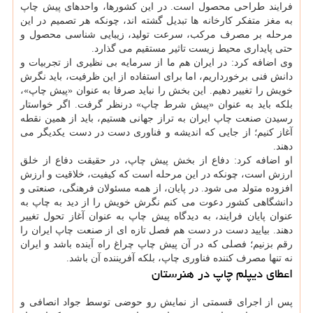
فرایند طراحی محصول است. در این کشورها، واحدهای پیش چاپ
به مغز متفکر کارخانه ها تبدیل گشته اند، چونکه هر تصمیم در این
مرحله بر مصرف مرکب، سرعت تولید، زیبایی شناسی محصول و
حتی پایداری محیط زیست تاثیر مستقیم می گذارد.
وی اضافه کرد: در ایران هم ما از سرمایه بی نظیری از تجربیات و
دانش فنی برخورداریم، اما برای استفاده از این ظرفیت، باید نگرش
خویش را تغییر دهیم. این بخش را نباید صرفا به عنوان «پیش چاپ»،
بلکه باید به عنوان «پیش شرط چاپ» درنظر گرفت. اگر خواستار
رسیدن صنعت چاپ ایران به تراز جهانی هستیم، باید از همین نقطه
آغاز کنیم؛ از جایی که اندیشه و فناوری دست در دست یکدیگر می
دهند.
او اضافه کرد: دفاع از بخش پیش چاپ، در حقیقت دفاع از خلق
ارزش است، چونکه در این مرحله است که کیفیت، خلاقیت و ارزش
افزوده متولد می شود. در پایان، از همه مسئولان فرهنگی، صنعتی و
دانشگاهی کشور دعوت می کنم نگرش خویش را از دید به چاپ به
عنوان پایان فرایند، به دیدگاه پیش چاپ به عنوان آغاز تحول تغییر
دهند. بیایید دست در دست هم فصل تازه ای از صنعت چاپ ایران را
رقم بزنیم؛ فصلی که در آن پیش چاپ چراغ راه آینده باشد و ایران
نه تنها مصرف کننده فناوری چاپ، بلکه آفریننده آن باشد.
اعطای دیپلم چاپ در هنرستان
پس از اجرای قسمتی از نمایش رو حوضی توسط جواد انصافی و