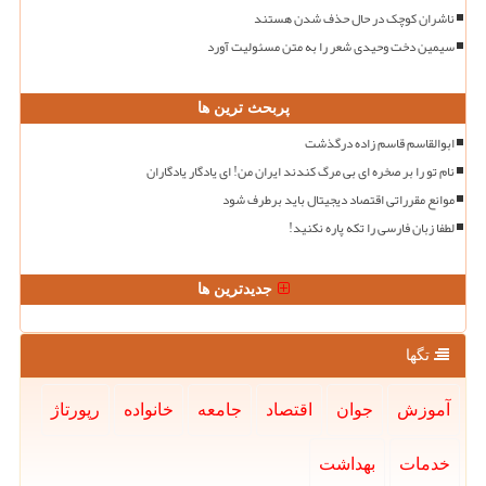
ناشران کوچک در حال حذف شدن هستند
سیمین دخت وحیدی شعر را به متن مسئولیت آورد
پربحث ترین ها
ابوالقاسم قاسم زاده درگذشت
نام تو را بر صخره ای بی مرگ کندند ایران من! ای یادگار یادگاران
موانع مقرراتی اقتصاد دیجیتال باید برطرف شود
لطفا زبان فارسی را تکه پاره نکنید!
جدیدترین ها
تگها
آموزش
جوان
اقتصاد
جامعه
خانواده
رپورتاژ
خدمات
بهداشت