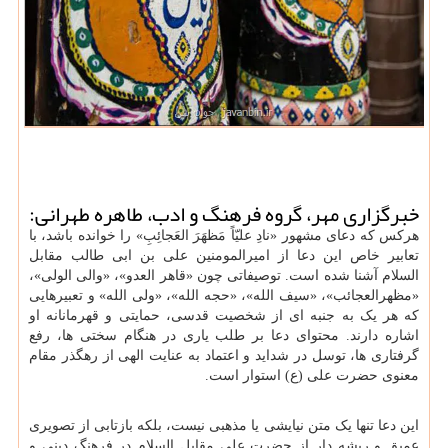
خبرگزاری مهر، گروه فرهنگ و ادب، طاهره طهرانی:
هرکس که دعای مشهور «نادِ علیّاً مَظهَرَ العَجائِبِ» را خوانده باشد، با
تعابیر خاص این دعا از امیرالمومنین علی بن ابی طالب مقابل
السلام آشنا شده است. توصیفاتی چون «قاهر العدو»، «والی الولی»،
«مظهرالعجائب»، «سیف الله»، «حجه الله»، «ولی الله» و تعبیرهایی
که هر یک به جنبه ای از شخصیت قدسی، حمایتی و قهرمانانه او
اشاره دارند. محتوای دعا بر طلب یاری در هنگام سختی ها، رفع
گرفتاری ها، توسل در شداید و اعتماد به عنایت الهی از رهگذر مقام
معنوی حضرت علی (ع) استوار است.
این دعا تنها یک متن نیایشی یا مذهبی نیست، بلکه بازتابی از تصویری
عمیق و ریشه دار از حضرت علی مقابل السلام در فرهنگ دینی و