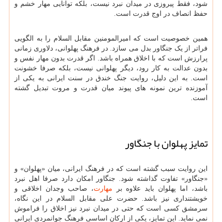
شود، فقط پیروزی در میدان نبرد نیست، بلکه توانایی مهار خشم و
حفظ انصاف در اوج قدرت است.
همین خصوصیت است که امیرالمومنین مقابل السلام را به الگویی
فراتر از یک جنگاور بدل می سازد. در فرهنگ پهلوانی، دلاوری زمانی
پرارزش است که با اخلاق همراه باشد. اگر قدرت بدون مهار نفس و
بدون عدالت به کار رود، دیگر پهلوانی نیست، بلکه صرفا خشونت
است. به این دلیل، روایت جنگ خندق در سنت ایرانی به یکی از
آموزنده ترین نمونه های پیوند میان قدرت و مروت تبدیل گشته
است.
تمایز پهلوان با جنگاور
این روایت سبب گشته است که در فرهنگ ایرانی، میان «پهلوان» و
«جنگاور» تفاوت گذاشته شود. جنگاور امکان دارد صرفا اهل نبرد
باشد، اما پهلوان باید علاوه بر
مهارت
، صاحب وجدان اخلاقی و
خویشتنداری نیز باشد. حضرت علی مقابل السلام در این نگاه،
سرمشق کسی است که حتی در میدان نبرد نیز اخلاق را فراموش
نمی نماید. این تمایز، یکی از ارکان اساسی فرهنگ جوانمردی ایرانی