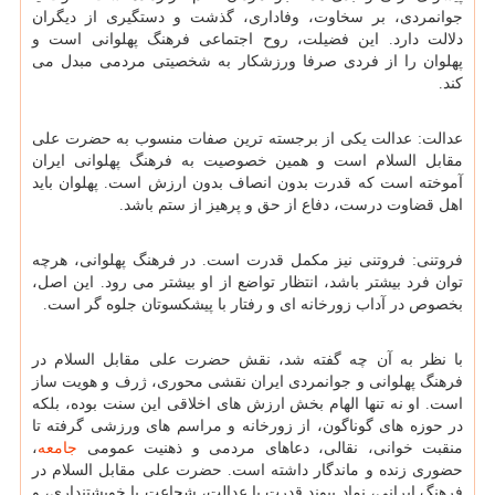
جوانمردی، بر سخاوت، وفاداری، گذشت و دستگیری از دیگران
دلالت دارد. این فضیلت، روح اجتماعی فرهنگ پهلوانی است و
پهلوان را از فردی صرفا ورزشکار به شخصیتی مردمی مبدل می
کند.
عدالت: عدالت یکی از برجسته ترین صفات منسوب به حضرت علی
مقابل السلام است و همین خصوصیت به فرهنگ پهلوانی ایران
آموخته است که قدرت بدون انصاف بدون ارزش است. پهلوان باید
اهل قضاوت درست، دفاع از حق و پرهیز از ستم باشد.
فروتنی: فروتنی نیز مکمل قدرت است. در فرهنگ پهلوانی، هرچه
توان فرد بیشتر باشد، انتظار تواضع از او بیشتر می رود. این اصل،
بخصوص در آداب زورخانه ای و رفتار با پیشکسوتان جلوه گر است.
با نظر به آن چه گفته شد، نقش حضرت علی مقابل السلام در
فرهنگ پهلوانی و جوانمردی ایران نقشی محوری، ژرف و هویت ساز
است. او نه تنها الهام بخش ارزش های اخلاقی این سنت بوده، بلکه
در حوزه های گوناگون، از زورخانه و مراسم های ورزشی گرفته تا
منقبت خوانی، نقالی، دعاهای مردمی و ذهنیت عمومی
جامعه
،
حضوری زنده و ماندگار داشته است. حضرت علی مقابل السلام در
فرهنگ ایرانی، نماد پیوند قدرت با عدالت، شجاعت با خویشتنداری، و