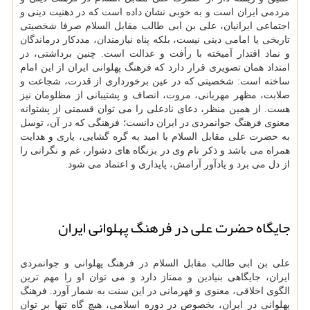
مردمی ایران است و به خوبی نشان داده است که در ذهنیت دینی و
اجتماعی ایرانیان، علی بن ابی طالب مقابل السلام صرفا شخصیتی
تاریخی یا امامی دینی نیست، بلکه پناه نیازمندان، مددکار درماندگان
و نماد اقتدار آمیخته با رأفت و عدالت است. چنین برداشتی، در
امتداد همان تصویری قرار دارد که فرهنگ پهلوانی ایران از این امام
ساخته است: شخصیتی که در عین برخورداری از قدرت، شجاعت و
صلابت، مظهر مهربانی، مروت، انصاف و پشتیبانی از مظلومان نیز
هست. از همین منظر، دعای نادعلی را می توان قسمتی از پشتوانه
معنوی فرهنگ جوانمردی در ایران دانست؛ فرهنگی که در آن، توسل
به حضرت علی مقابل السلام با امید به گره گشایی، یاری و هدایت
همراه می باشد و ذکر نام وی در بزنگاه های دشوار، غم و نگرانی را
از دل می برد و یادآور آرامش، پایداری و اعتماد می شود.
جایگاه حضرت علی در فرهنگ پهلوانی ایران
علی بن ابی طالب مقابل السلام در فرهنگ پهلوانی و جوانمردی
ایران، جایگاهی بنیادین و ممتاز دارد و می توان او را مهم ترین
الگوی اخلاقی، معنوی و قهرمانی در این سنت به شمار آورد. فرهنگ
پهلوانی در ایران، بخصوص در دوره اسلامی، هیچ گاه تنها بر توان