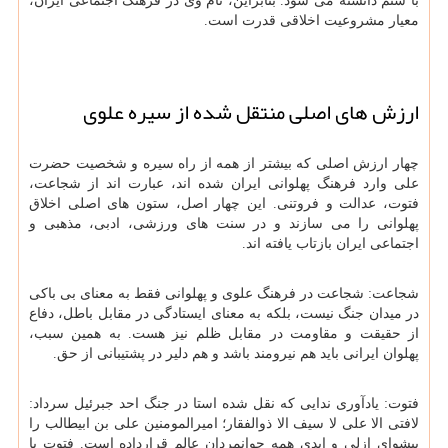
با ستم دانسته می شود. بنابراین، نام وی در فرهنگ اجتماعی ایران،
معیار مشروعیت اخلاقی قدرت است.
ارزش های اصلی منتقل شده از سیره علوی
چهار ارزش اصلی که بیشتر از همه از راه سیره و شخصیت حضرت
علی وارد فرهنگ پهلوانی ایران شده اند، عبارت اند از شجاعت،
فتوت، عدالت و فروتنی. این چهار اصل، ستون های اصلی اخلاق
پهلوانی را می سازند و در سنت های ورزشی، ادبی، مذهبی و
اجتماعی ایران بازتاب یافته اند.
شجاعت: شجاعت در فرهنگ علوی و پهلوانی فقط به معنای بی باکی
در میدان جنگ نیست، بلکه به معنای ایستادگی در مقابل باطل، دفاع
از حقیقت و مقاومت در مقابل ظلم نیز هست. به همین سبب،
پهلوان ایرانی باید هم نیرومند باشد و هم دلیر در پشتیبانی از حق.
فتوت: یادآوری ندایی که نقل شده استا در جنگ احد جبرئیل سرداد:
لافتی الا علی لا سیف الا ذوالفقار؛ امیرالمومنین علی بن ابیطالب را
پیشوای ازلی و ابدی همه جوانمردان عالم قرارداده است. فتوت یا