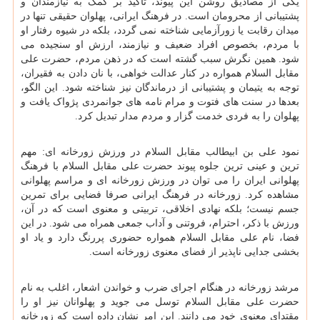
یکی از مصادیق روشن این پیوند، تاکید بر کمک به نیازمندان و
پشتیبانی از محرومان است. در فرهنگ ایرانی، پهلوان حقیقی تنها در
میدان رقابت یا زورآزمایی شناخته نمی گردد، بلکه در شیوه رفتار او
با مردم، بخصوص افراد ضعیف و نیازمند، ارزش او سنجیده می
شود. همین نگرش سبب گشته است که در ذهن مردم، حضرت علی
مقابل السلام همواره در کنار عدالت خواهی، با نان دادن به فقیران،
توجه به یتیمان و پشتیبانی از درماندگان نیز شناخته شود. این الگو،
بعدها در سنت های فتوت و مرام نامه های جوانمردی پژواک یافت و
پهلوان را به فردی خدمت گزار و مردم مدار تبدیل کرد.
نمود علی بن ابیطالب مقابل السلام در ورزش زورخانه ای: مهم
ترین و عینی ترین جلوه پیوند حضرت علی مقابل السلام با فرهنگ
پهلوانی ایران را می توان در ورزش زورخانه ای و مراسم پهلوانی
مشاهده کرد. زورخانه در فرهنگ ایرانی صرفا فضایی برای تمرین
جسم نیست؛ بلکه نهادی اخلاقی، تربیتی و معنوی است که در آن،
ورزش با ذکر، احترام، فروتنی و آداب جمعی همراه می شود. در این
فضا، نام علی مقابل السلام همواره حضوری پررنگ دارد و یاد او
بخشی جدایی ناپذیر از فضای معنوی زورخانه است.
مرشد زورخانه در هنگام اجرای ضرب و خواندن اشعار، اغلب به نام
حضرت علی مقابل السلام توسل می جوید و پهلوانان نیز او را
مقتدای معنوی خود می دانند. این امر نشان داده است که زورخانه