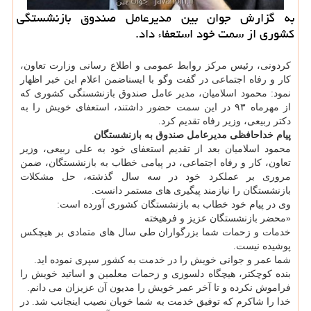
به گزارش جوان بین مدیرعامل صندوق بازنشستگی
كشوری از سمت خود استعفاء داد.
كردونی، رئیس مركز روابط عمومی و اطلاع رسانی وزارت تعاون،
كار و رفاه اجتماعی در گفت وگو با ایسناضمن اعلام این خبر اظهار
نمود: محمود اسلامیان، مدیر عامل صندوق بازنشستگی كشوری كه
از مهرماه ۹۳ در این سمت حضور داشتند، استعفای خویش را به
دكتر ربیعی، وزیر رفاه تقدیم كرد.
پیام خداحافظی مدیرعامل صندوق به بازنشستگان
محمود اسلامیان بعد از تقدیم استعفای خود به علی ربیعی، وزیر
تعاون، كار و رفاه اجتماعی، در پیامی خطاب به بازنشستگان، ضمن
مروری بر عملكرد خود در سه سال گذشته، حل مشكلات
بازنشستگان را نیازمند پیگیری های مستمر دانست.
وی در پیام خود خطاب به بازنشستگان كشوری آورده است:
«محضر بازنشستگان عزیز و فرهیخته
خدمات و زحمات شما بزرگواران طی سال های متمادی بر هیچكس
پوشیده نیست.
شما عمر و جوانی خویش را در خدمت به كشور سپری نموده اید.
بنده كوچكتر، هیچگاه دلسوزی و زحمات معلمین و اساتید خویش را
فراموش نكرده و تا آخر عمر خویش را مدیون آن عزیزان می دانم.
خدا را شاكرم كه توفیق خدمت به شما خوبان نصیب اینجانب شد. در