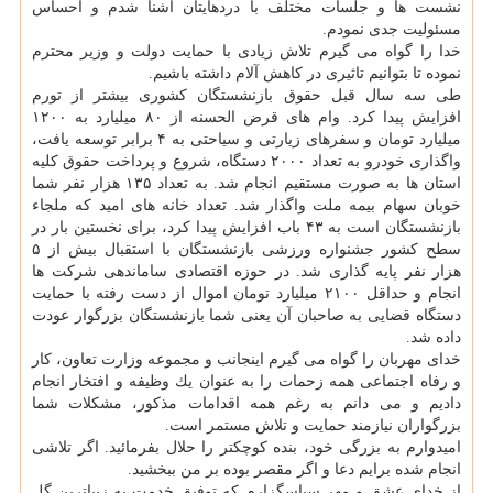
نشست ها و جلسات مختلف با دردهایتان آشنا شدم و احساس
مسئولیت جدی نمودم.
خدا را گواه می گیرم تلاش زیادی با حمایت دولت و وزیر محترم
نموده تا بتوانیم تاثیری در كاهش آلام داشته باشیم.
طی سه سال قبل حقوق بازنشستگان كشوری بیشتر از تورم
افزایش پیدا كرد. وام های قرض الحسنه از ۸۰ میلیارد به ۱۲۰۰
میلیارد تومان و سفرهای زیارتی و سیاحتی به ۴ برابر توسعه یافت،
واگذاری خودرو به تعداد ۲۰۰۰ دستگاه، شروع و پرداخت حقوق كلیه
استان ها به صورت مستقیم انجام شد. به تعداد ۱۳۵ هزار نفر شما
خوبان سهام بیمه ملت واگذار شد. تعداد خانه های امید كه ملجاء
بازنشستگان است به ۴۳ باب افزایش پیدا كرد، برای نخستین بار در
سطح كشور جشنواره ورزشی بازنشستگان با استقبال بیش از ۵
هزار نفر پایه گذاری شد. در حوزه اقتصادی ساماندهی شركت ها
انجام و حداقل ۲۱۰۰ میلیارد تومان اموال از دست رفته با حمایت
دستگاه قضایی به صاحبان آن یعنی شما بازنشستگان بزرگوار عودت
داده شد.
خدای مهربان را گواه می گیرم اینجانب و مجموعه وزارت تعاون، كار
و رفاه اجتماعی همه زحمات را به عنوان یك وظیفه و افتخار انجام
دادیم و می دانم به رغم همه اقدامات مذكور، مشكلات شما
بزرگواران نیازمند حمایت و تلاش مستمر است.
امیدوارم به بزرگی خود، بنده كوچكتر را حلال بفرمائید. اگر تلاشی
انجام شده برایم دعا و اگر مقصر بوده بر من ببخشید.
از خدای عشق و مهر سپاسگزارم كه توفیق خدمت به زیباترین گل