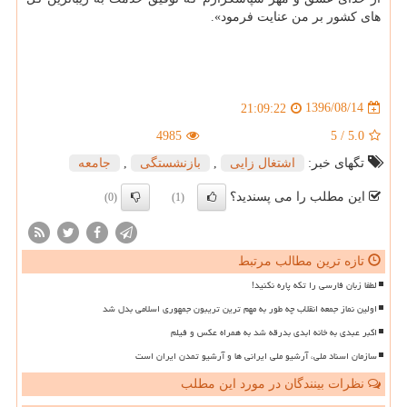
های كشور بر من عنایت فرمود».
1396/08/14
21:09:22
4985
5
/
5.0
تگهای خبر:
اشتغال زایی
,
بازنشستگی
,
جامعه
این مطلب را می پسندید؟
(0)
(1)
تازه ترین مطالب مرتبط
لطفا زبان فارسی را تکه پاره نکنید!
اولین نماز جمعه انقلاب چه طور به مهم ترین تریبون جمهوری اسلامی بدل شد
اکبر عبدی به خانه ابدی بدرقه شد به همراه عکس و فیلم
سازمان اسناد ملی، آرشیو ملی ایرانی ها و آرشیو تمدن ایران است
نظرات بینندگان در مورد این مطلب