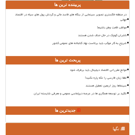
پربیننده ترین ها
در منطقه خاکستری تصویر سینمایی از بنگاه های فاسد مالی و گردش پول های سیاه در اقتصاد
جهانی
مواظب قامت وطن باشیم!
ناشران کوچک در حال حذف شدن هستند
شروع به کار موکب باید برخاست نهاد کتابخانه های عمومی کشور
پربحث ترین ها
موانع مقرراتی اقتصاد دیجیتال باید برطرف شود
لطفا زبان فارسی را تکه پاره نکنید!
سینماها روز اربعین تعطیل هستند
تاکید بر توسعه همکاری ها در عرصه دیپلماسی عمومی و معرفی شایسته ایران
جدیدترین ها
تگها