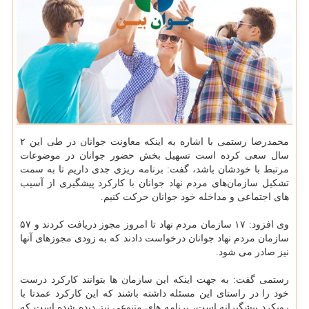
محمدرضا رستمی با اشاره به اینكه ‏معاونت جوانان در طی این ۲
سال سعی كرده است تسهیل بخش حضور جوانان در موضوعات
مرتبط با خودشان باشد، گفت: ‏برنامه ریزی جدی داریم تا به سمت
تشكیل سازمان‌های مردم نهاد جوانان با كاركرد پیشگیری از آسیب
های اجتماعی و مداخله ‏خود جوانان حركت كنیم‎.‎
وی افزود: ۱۷ سازمان مردم نهاد تا امروز مجوز دریافت كردند و ۵۷
سازمان مردم نهاد جوانان درخواست دادند كه به زودی ‏مجوزهای آنها
نیز صادر می شود‎.‎
رستمی گفت: به جهت اینكه این سازمان ها بتوانند كاركرد درست
خود را در راستای این مسئله داشته باشند كه این كاركرد عمدتا ‏با
رویكرد پیشگیرانه است، برنامه های متنوعی نیز دیده شده است كه