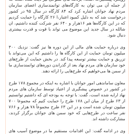
از جمله آن می توان به كارگاه‌های توانمندسازی اعضای ‏سازمان
مردم نهاد جوانان اشاره كرد كه ۸۴ كارگاه در سال ۹۵ در كشور
درخواست شد كه به دلیل كمبود اعتبار،ا ۲۶ كارگاه را ‏حمایت كردیم
كه در این كارگاه‌ها هم ۱۶هزار و ۶۴۰ نفر شركت كننده داشتیم، ان
شالله در سال جدید این موضوع می تواند با ‏قوت و قدرت بیشتری
دنبال شود‎.
وی درباره حمایت های مالی از این دوره ها نیز گفت: نزدیك ۳۰۰
میلیون تومان حمایت از این كارگاه ها را داشتیم كه این ‏می‌تواند با
تزریق و حمایت بیشتر توسعه پیدا كند. در بخش حمایت از طرح‌های
خود سازمان های مردم نهاد بعد از گذراندن ‏دوره‌های توانمندسازی ما
از سمن ها می‌خواهیم كه طرح‌هایی را ارائه دهند‎.
معاون ساماندهی امور جوانان با اشاره به اینكه در مجموع ۱۷۸ طرح
در كشور در خصوص پیشگیری از اعتیاد توسط سازمان ‏های مردم
نهاد ارایه شده است، گفت: با توجه به بودجه ای كه داشتیم توانستیم
از ۶۳ طرح از میان این ۱۷۸ طرح را حمایت كنیم ‏كه مجموعا ۷۰۰
میلیون تومان شده است و در این ۶۳ طرح مجموعاً ۷۸ هزار و ۷۶۶
نفر ساعت در طرح‌هایی كه خود سمن ‏های جوانان برگزار كردند،
مشاركت داشته اند‎.‎
وی در ادامه گفت: این اقدامات مستقیم ما در موضوع آسیب های