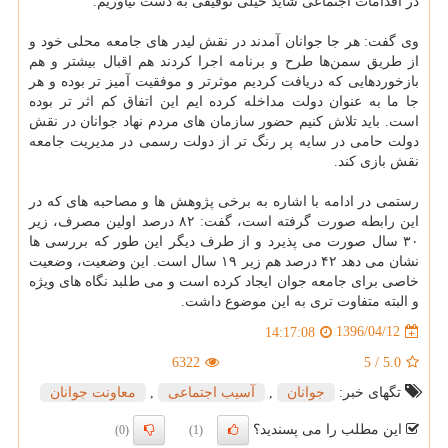
در اقدامات اجتماعی شاید خیلی توفیقی به دست نیاوریم‎.
وی گفت: هر جا جوانان آمدند در نقش لیدر های جامعه محلی خود و
از طریق سمن‌ها طرح و برنامه اجرا كردند هم اقبال بیشتر و ‏هم
بازخوردهایی كه دریافت كردیم موثرتر و موفقیت آمیز تر بوده و هر
جا ما به عنوان دولت مداخله كرده ایم این اتفاق كم اثر ‏تر بوده
است. باید تلاش كنیم حضور سازمان های مردم نهاد جوانان در نقش
دولت حامی در سایه پر رنگ تر از دولت رسمی در ‏مدیریت جامعه
نقش بازی كند‎.
رستمی در ادامه با اشاره به برخی پژوهش ها و مصاحبه های كه در
این رابطه صورت گرفته است، گفت: ۸۲ درصد اولین ‏مصرف، زیر
۳۰ سال صورت می پذیرد و از طرف دیگر این طور كه بررسی ها
نشان می دهد ۴۲ درصد هم زیر ۱۹ سال است. ‏این وضعیت، وضعیت
خاصی برای جامعه جوان ایجاد كرده است و می طلبد نگاه های ویژه
و البته متفاوت تری به این موضوع ‏داشت‎.‎
1396/04/12
14:17:08
6322
5
/
5.0
تگهای خبر:
جوانان
,
آسیب اجتماعی
,
معاونت جوانان
این مطلب را می پسندید؟
(0)
(1)