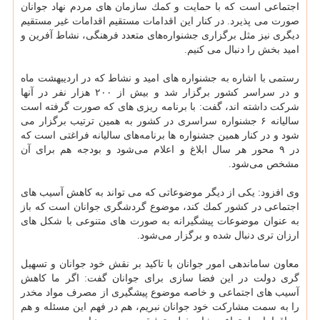
اجتماعی است كه با حمایت و كمك سازمان های مردم نهاد ‏جوانان
صورت می پذیرد. در كنار این اقدامات مستقیم اقدامات غیر مستقیم
دیگری نیز مثل برگزاری جشنواره‌های متعدد ‏فرهنگی، نشاط آفرین و
امید بخش را دنبال می كنیم‎.
رستمی با اشاره به جشنواره های امید و نشاط كه در اردیبهشت ماه
و در سراسر كشور برگزار شد و بیش از ۲۰۰ هزار نفر در ‏آنها
شركت داشته اند، گفت: با برنامه ریزی های كه صورت گرفته است
سالیانه ۶ جشنواره سراسری در كشور به همین ترتیب ‏برگزار می
شود و در كنار همین جشنواره ها برنامه‌های سالیانه فراغتی است كه
در ۹ محور هر سال ابلاغ و اعلام می‌شود و ‏بودجه هم برای آن
مشخص می‌شود‎.
وی افزود: یكی از دیگر موضوعاتی كه می تواند به كاهش آسیب های
اجتماعی در كشور كمك كند، موضوع گردشگری ‏جوانان است كه باز
به عنوان موضوعات پیشگیرانه به صورت های متنوعی با شكل های
ارزان تری دنبال شده و برگزار ‏می‌شود‎.‎
معاون ساماندهی امور جوانان با تاكید بر نقش خود جوانان و تسهیل
گری دولت در این فضا سازی برای جوانان گفت: اگر ما ‏كاهش
آسیب های اجتماعی و خاصه موضوع پیشگیری از مصرف مواد مخدر
را به سمت مشاركت خود جوانان نبریم، هم در ‏فهم این مسئله و هم