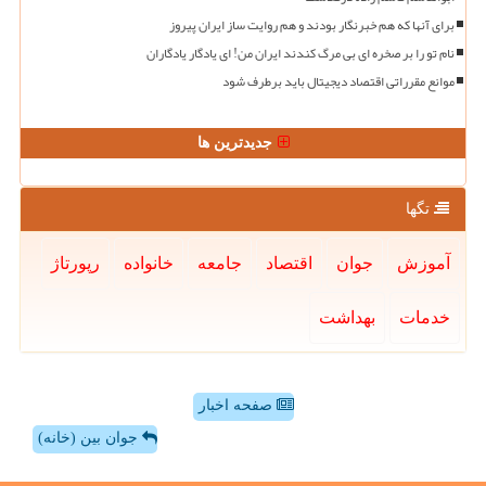
برای آنها که هم خبرنگار بودند و هم روایت ساز ایران پیروز
نام تو را بر صخره ای بی مرگ کندند ایران من! ای یادگار یادگاران
موانع مقرراتی اقتصاد دیجیتال باید برطرف شود
جدیدترین ها
تگها
آموزش
جوان
اقتصاد
جامعه
خانواده
رپورتاژ
خدمات
بهداشت
صفحه اخبار
جوان بین (خانه)