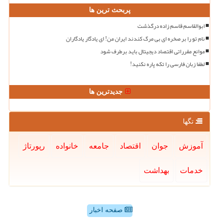
پربحث ترین ها
ابوالقاسم قاسم زاده درگذشت
نام تو را بر صخره ای بی مرگ کندند ایران من! ای یادگار یادگاران
موانع مقرراتی اقتصاد دیجیتال باید برطرف شود
لطفا زبان فارسی را تکه پاره نکنید!
جدیدترین ها
تگها
آموزش
جوان
اقتصاد
جامعه
خانواده
رپورتاژ
خدمات
بهداشت
صفحه اخبار