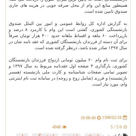
همینطور منابع این وام از محل صرفه جویی در هزینه های جاری
صندوق تامین شده است.
به گزارش اداره كل روابط عمومی و امور بین الملل صندوق
بازنشستگی كشوری، گفتنی است این وام با كارمزد ۸ درصد و
بازپرداخت ۶۰ ماهه و اقساط ماهانه حدود ۴۰۰ هزار تومان صرفاً
برای آن دسته از فرزندان بازنشستگان كشوری كه عقد نامه شان در
سال ۱۳۹۷ صادر شده باشد، درنظر گرفته شده است.
برای ثبت نام وام ۲۰ میلیون تومانی ازدواج فرزندان بازنشستگان
كشوری، بارگذاری ۴ صفحه اول عقدنامه مربوط به سال ۱۳۹۷ و
تصویر تمامی صفحات شناسنامه و كارت ملی بازنشسته (همسر
بازنشسته) و فرزند (شامل زوج و زوجه) در سامانه ثبت نام اینترنتی
وام، مورد نیاز است.
1398/02/18
18:08:49
4948
5
/
5.0