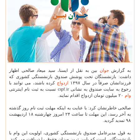
به گزارش
جوان
بین به نقل از ایسنا، سید میعاد صالحی اظهار
داشت: بازنشستگان تحت پوشش صندوق بازنشستگی كشوری كه
فرزندانشان صرفاً در سال ۱۳۹۷
ازدواج
كرده باشند، می توانند با
رجوع به سایت صندوق به نشانی cspf.ir نسبت به ثبت نام اینترنتی
وام
۲۰ میلیون تومان ازدواج اقدام نمایند.
صالحی خاطرنشان كرد: با عنایت به اینكه مهلت ثبت نام روز گذشته
به آخر رسد، این مهلت تا ساعت ۲۴ امروز چهارشنبه ۱۸ اردیبهشت
۹۸ تمدید گردید.
به قول مدیرعامل صندوق بازنشستگی كشوری، اولویت این وام با
بازنشستگانی است كه پایین ترین میزان حقوق را دریافت می كنند.