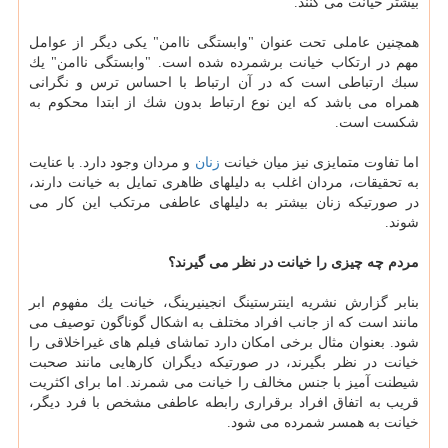
بیشتر خیانت می كنند.
همچنین عاملی تحت عنوان "وابستگی ناامن" یكی دیگر از عوامل
مهم در ارتكاب خیانت برشمرده شده است. "وابستگی ناامن" یك
سبك ارتباطی است كه در آن ارتباط با احساس ترس و نگرانی
همراه می باشد كه این نوع ارتباط بدون شك از ابتدا محكوم به
شكست است.
اما تفاوت متمایزی نیز میان خیانت
زنان
و مردان وجود دارد. با عنایت
به تحقیقات، مردان اغلب به دلیلهای ظاهری تمایل به خیانت دارند،
در صورتیكه زنان بیشتر به دلیلهای عاطفی مرتكب این كار می
شوند.
مردم چه چیزی را خیانت در نظر می گیرند؟
بنابر گزارش نشریه اینترستینگ انجینیرینگ، خیانت یك مفهوم ابر
مانند است كه از جانب افراد مختلف به اشكال گوناگون توصیف می
شود. بعنوان مثال برخی امكان دارد تماشای فیلم های غیراخلاقی را
خیانت در نظر بگیرند، در صورتیكه دیگران كارهایی مانند صحبت
شیطنت آمیز با جنس مخالف را خیانت می شمرند. اما برای اكثریت
قریب به اتفاق افراد برقراری رابطه عاطفی مشخص با فرد دیگر،
خیانت به همسر شمرده می شود.