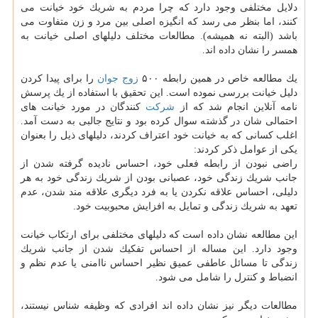
دلایل مختلفی وجود دارد كه چرا مردم به شریك خود خیانت می
كنند، اما بنظر می رسد كه انگیزه اصلی بین مرد و زن متفاوت می
باشد (البته نه همیشه). مطالعات مختلف دلیلهای اصلی خیانت به
همسر را نشان داده اند.
یك مطالعه خاص در همین رابطه ۵۰۰
زوج جوان
را برای پیدا كردن
دلیل خیانت بررسی نموده است. این تحقیق با استفاده از یك پرسش
نامه آنلاین انجام شد كه از
شركت
كنندگان در مورد خیانت های
احتمالی شان در گذشته سوال كرده بود و نتایج جالبی به دست آمد.
اغلب كسانی كه به خیانت خود اعتراف كردند، دلیلهای ذیل را بعنوان
یكی از عوامل ذكر كردند:
راضی نبودن از رابطه فعلی خود، احساس نادیده گرفته شدن از
جانب شریك زندگی خود، عصبانی بودن از شریك زندگی خود به هر
دلیلی، احساس علاقه نكردن یا به فرد دیگری علاقه مند شدن، عدم
تعهد به شریك زندگی و تمایل به افزایش محبوبیت خود.
این مطالعه نشان داده است كه دلیلهای مختلفی برای ارتكاب خیانت
وجود دارد. این مساله از احساس تفكیك شدن از جانب شریك
زندگی تا مسائل عاطفی عمیق نظیر احساس ناامنی یا عدم نظم و
انضباط و كنترل را شامل می شود.
مطالعات دیگر نیز نشان داده اند افرادی كه وظیفه شناس نیستند،