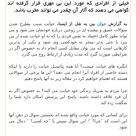
خیلی از افرادی كه مورد این بی مهری قرار گرفته اند
گواهی می دهند كه آثار آن چقدر می تواند مخرب باشد.
به گزارش
جوان
بین به نقل از ایسنا،
خیانت سبب مطرح شدن
سوالات عمیق و پیچیده ای در زوجین درباره خودشان می شود و می
تواند بطور كامل اعتماد به نفس فردی را كه به او خیانت شده از بین
ببرد یا حتی بدتر منجر به خودكشی وی شود و یكی از بدترین
كارهایی است كه می توان مقابل كسی انجام داد به خصوص اگر در
شرایطی صورت گیرد كه مدت زیادی از ارتباط زوج می گذرد.
انگیزه های خیانت چیست؟ آیا همه پتانسیل خیانت را دارند یا اینكه
دسته خاصی از افراد آنرا انجام می دهند؟ این ها برخی از سوالاتی
هستند كه اهتمام خواهیم كرد در مقاله زیر به آنها پاسخ دهیم.
چرا مردم به شریك زندگی خود خیانت می كنند؟ به خصوص اگر به
آن فرد علاقه داشته باشند. پاسخ این پرسش امكان دارد شما را
شگفت زده كند.
برای كسانی كه مورد خیانت واقع شده اند نخستین سوال در ذهن آنها
این است كه "چرا؟ "؛ این سوال سپس با "چه كسی؟ " دنبال می
شود.