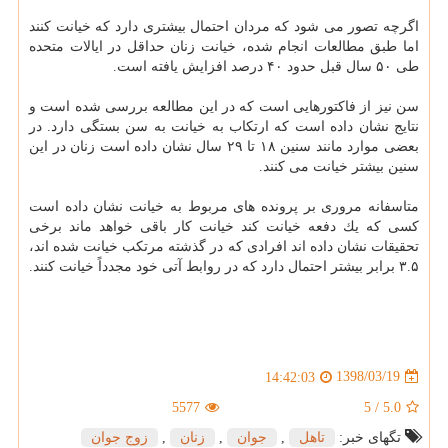
اگرچه تصور می شود كه مردان احتمال بیشتری دارد كه خیانت كنند
اما طبق مطالعات انجام شده، خیانت زنان حداقل در ایالات متحده
طی ۵۰ سال قبل حدود ۴۰ درصد افزایش یافته است.
سن نیز از فاكتورهایی است كه در این مطالعه بررسی شده است و
نتایج نشان داده است كه ارتكاب به خیانت به سن بستگی دارد. در
بعضی موارد مانند سنین ۱۸ تا ۲۹ سال نشان داده است زنان در این
سنین بیشتر خیانت می كنند.
متاسفانه مروری بر پرونده های مربوط به خیانت نشان داده است
كسی كه یك دفعه خیانت كند خیانت كار باقی خواهد ماند برخی
تحقیقات نشان داده اند افرادی كه در گذشته مرتكب خیانت شده اند،
۳.۵ برابر بیشتر احتمال دارد كه در روابط آتی خود مجدداً خیانت كنند.
1398/03/19
14:42:03
5577
5
/
5.0
تگهای خبر:
تاهل
,
جوان
,
زنان
,
زوج جوان