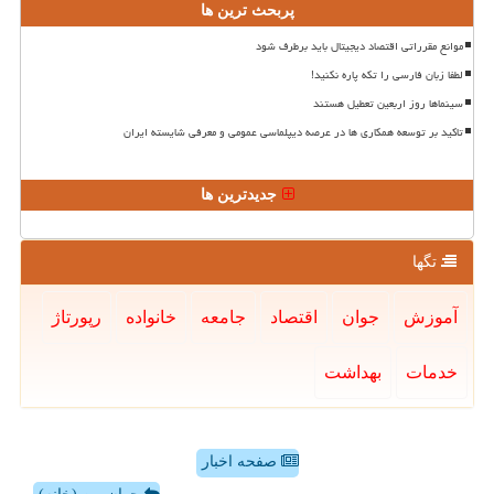
پربحث ترین ها
موانع مقرراتی اقتصاد دیجیتال باید برطرف شود
لطفا زبان فارسی را تکه پاره نکنید!
سینماها روز اربعین تعطیل هستند
تاکید بر توسعه همکاری ها در عرصه دیپلماسی عمومی و معرفی شایسته ایران
جدیدترین ها
تگها
آموزش
جوان
اقتصاد
جامعه
خانواده
رپورتاژ
خدمات
بهداشت
صفحه اخبار