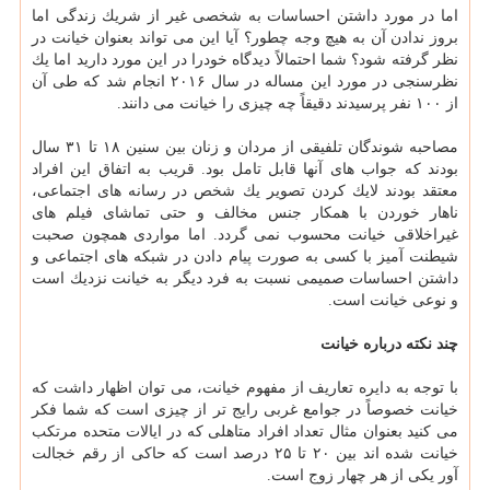
اما در مورد داشتن احساسات به شخصی غیر از شریك زندگی اما
بروز ندادن آن به هیچ وجه چطور؟ آیا این می تواند بعنوان خیانت در
نظر گرفته شود؟ شما احتمالاً دیدگاه خودرا در این مورد دارید اما یك
نظرسنجی در مورد این مساله در سال ۲۰۱۶ انجام شد كه طی آن
از ۱۰۰ نفر پرسیدند دقیقاً چه چیزی را خیانت می دانند.
مصاحبه شوندگان تلفیقی از مردان و زنان بین سنین ۱۸ تا ۳۱ سال
بودند كه جواب های آنها قابل تامل بود. قریب به اتفاق این افراد
معتقد بودند لایك كردن تصویر یك شخص در رسانه های اجتماعی،
ناهار خوردن با همكار جنس مخالف و حتی تماشای فیلم های
غیراخلاقی خیانت محسوب نمی گردد. اما مواردی همچون صحبت
شیطنت آمیز با كسی به صورت پیام دادن در شبكه های اجتماعی و
داشتن احساسات صمیمی نسبت به فرد دیگر به خیانت نزدیك است
و نوعی خیانت است.
چند نكته درباره خیانت
با توجه به دایره تعاریف از مفهوم خیانت، می توان اظهار داشت كه
خیانت خصوصاً در جوامع غربی رایج تر از چیزی است كه شما فكر
می كنید بعنوان مثال تعداد افراد متاهلی كه در ایالات متحده مرتكب
خیانت شده اند بین ۲۰ تا ۲۵ درصد است كه حاكی از رقم خجالت
آور یكی از هر چهار زوج است.