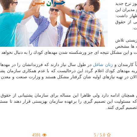
نوز نرخ جدید
 مدیران این
هار داشت:
نی از حقوق
.
زیستی تلاش
یه ها مشخص
است و این مشكل نتیجه ای جز ورشكسته شدن مهدهای كودك را به دنبال نخواهد
 كارمندان و
زنان
شاغل
در طول سال نیاز دارند كه فرزندانشان را در مهده
ریه مهدهای كودك اعلام گردد این درحالیست كه با عدم همكاری سازمان پشتی
لان در تهیه نیازهای اولیه شان گرفتار مشكل هستند و وزارت صنعت و معدن 
همچنان ادامه دارد ولی ظاهرا این مساله برای سازمان پشتیبانی از حقو
 كه مسئولیت این تصمیم گیری را برعهده سازمان بهزیستی قرار دهند تا مسئو
صمیم گیری كنند.
4591
5
/
5.0