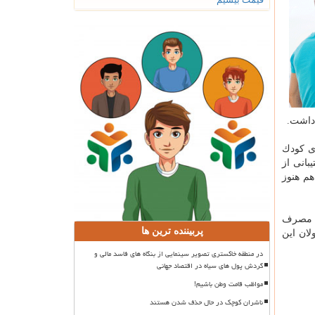
 داشت.
ای كودك
بانی از
هم هنوز
ق مصرف
پربیننده ترین ها
لان این
در منطقه خاکستری تصویر سینمایی از بنگاه های فاسد مالی و
گردش پول های سیاه در اقتصاد جهانی
مواظب قامت وطن باشیم!
ناشران کوچک در حال حذف شدن هستند