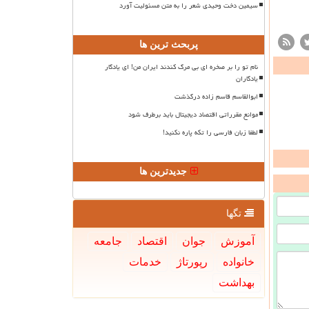
سیمین دخت وحیدی شعر را به متن مسئولیت آورد
پربحث ترین ها
نام تو را بر صخره ای بی مرگ کندند ایران من! ای یادگار
یادگاران
ابوالقاسم قاسم زاده درگذشت
موانع مقرراتی اقتصاد دیجیتال باید برطرف شود
لطفا زبان فارسی را تکه پاره نکنید!
جدیدترین ها
تگها
آموزش
جوان
اقتصاد
جامعه
خانواده
رپورتاژ
خدمات
بهداشت