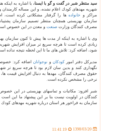
سید منتظر شبر در گفت و گو با ایسنا،
با اشاره به اینكه ه
شهریه مهدهای كودك اعلام نشده، و این مساله كارمندان و
مراكز و
خانواده
ها را گرفتار مشكلاتی كرده است، اظ
سازمان بهزیستی همچنان منتظر تصمیم سازمان پشتیبا
مصرف كنندگان وزارت
صنعت
و معدن در این خصوص است
وی با اشاره به اینكه از مدت ها پیش تا كنون سازمان به
زیادی كرده است تا هرچه سریع تر میزان افزایش شهر
شود، اضافه كرد: تلاش های ما تا این لحظه نتیجه نداده 
مدیركل دفتر امور
كودكان
و
نوجوانان
اضافه كرد: خصوصاً
نگهداری كنند و بدین سان لازم بود تا هرچه سریع تر شه
حقوق مصرف كنندگان، مهدها به دنبال افزایش قیمت ها، ا
نرخی را مشخص نكرده است.
شبر افزود: مكاتبات و تماسهای بهزیستی در این خصوص 
كنندگان در اولویت نیست بنا بر این پیشنهاد ما این است
سازمان به فراخور هر استان درباره شهریه مهدهای كودك ت
1398/03/20
11:41:19