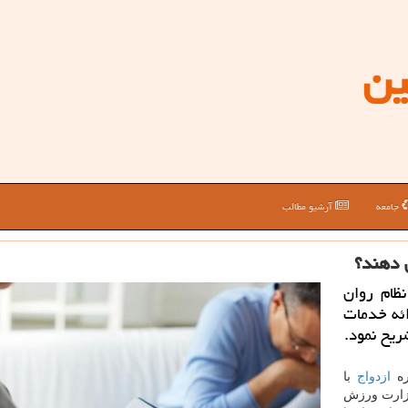
ین
جامعه
آرشیو مطالب
 دهند؟
ظام روان
ائه خدمات
ریح نمود.
ره
ازدواج
با
زارت ورزش