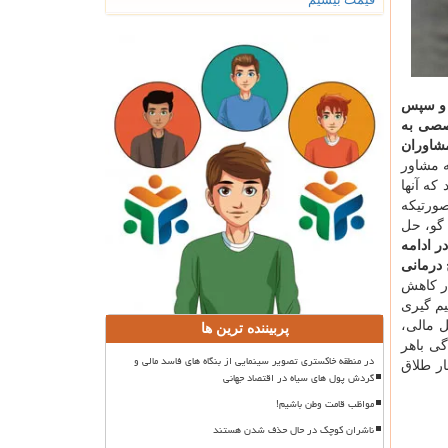
 و سپس
صصی به
مشاوران
 مشاور
كه آنها
صورتیكه
گو، حل
ر ادامه
 درمانی
در كاهش
م گیری
ل مالی،
پربیننده ترین ها
ی باهر
در منطقه خاکستری تصویر سینمایی از بنگاه های فاسد مالی و
ار طلاق
گردش پول های سیاه در اقتصاد جهانی
مواظب قامت وطن باشیم!
ناشران کوچک در حال حذف شدن هستند