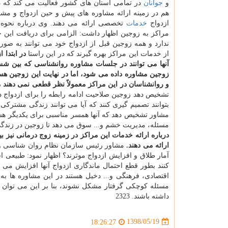
و
جوانان
در تمامی استان های كشور فعالیت می كند كه در
هم در زمینه ارائه مشاوره های پیش و حین ازدواج و مش
ازدواج
خدمات
تخصصی ارائه می دهند. وی درباره نحوه
مراكز به زوجین اظهار داشت: الزامی برای دریافت این 
ندارد و همه زوجین قبل از ازدواج خود می توانند به صور
از خدمات این مراكز بهره گیرند كه در این راستا
در ابتدا
آنها می توانند در جلسات مشاوره روانشناسی كه بین 
زوجین مشاوره داده می شود، اما در نهایت این زوجین هست
و روانشناسان در این مراكز معمولاً نظر قطعی نمی دهند
تشخیص دهد زوجین صلاحیت ادامه رابطه را برای ازدواج د
بتوانند تصمیم گیری كنند كه آیا می توانند زندگی مشتركی
مشاور تشخیص دهد كه آنها همسر مناسبی برای یكدیگر ه
مسئله، مدیریت خشم و... سوق می دهد تا زوجین در زندگ
درباره ارائه خدمات این مراكز در زمینه زوج درمانی نیز
ارائه می دهند.
مشاور رئیس سازمان نظام روان شناسی و مش
آمار طلاق و افزایش ازدواج موثرند؟ اظهار نمود: طبیعی ا
كنند بطور قطع احتمال ماندگاری ازدواج آنها افزایش می 
اقتصادی، فرهنگی و... دخیل هستند در این مشاوره ها به
مسئله كوچكی گرفتار مشكل نشوند، بنا بر این می توان گ
داشته باشند. 2323
1398/05/19
18:26:27