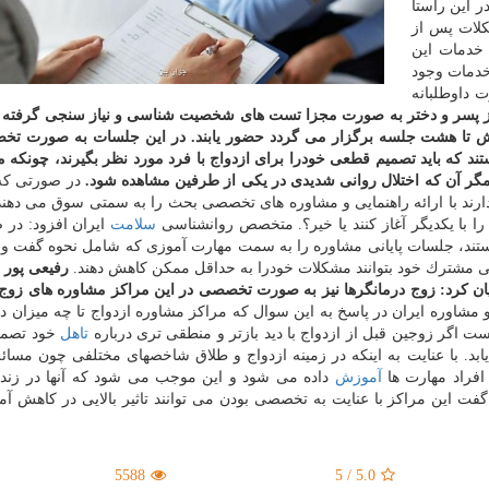
 این راستا
كلات پس از
 خدمات این
خدمات وجود
ت داوطلبانه
 از پسر و دختر به صورت مجزا تست های شخصیت شناسی و نیاز سنجی گرفته
شش تا هشت جلسه برگزار می گردد حضور یابند. در این جلسات به صورت تخ
ند كه باید تصمیم قطعی خودرا برای ازدواج با فرد مورد نظر بگیرند، چونكه 
 مگر آن كه اختلال روانی شدیدی در یكی از طرفین مشاهده شود.
در صورتی كه
ارند با ارائه راهنمایی و مشاوره های تخصصی بحث را به سمتی سوق می دهند 
 را با یكدیگر آغاز كنند یا خیر؟. متخصص روانشناسی
سلامت
ایران افزود: در 
ستند، جلسات پایانی مشاوره را به سمت مهارت آموزی كه شامل نحوه گفت و 
ی مشترك خود بتوانند مشكلات خودرا به حداقل ممكن كاهش دهند.
رفیعی پور د
 بیان كرد: زوج درمانگرها نیز به صورت تخصصی در این مراكز مشاوره های زوج
اوره ایران در پاسخ به این سوال كه مراكز مشاوره ازدواج تا چه میزان 
ست اگر زوجین قبل از ازدواج با دید بازتر و منطقی تری درباره
تاهل
خود تصمی
یابد. با عنایت به اینكه در زمینه ازدواج و طلاق شاخصهای مختلفی چون مسائ
 افراد مهارت ها
آموزش
داده می شود و این موجب می شود كه آنها در زندگ
فت این مراكز با عنایت به تخصصی بودن می توانند تاثیر بالایی در كاهش آم
5588
5
/
5.0