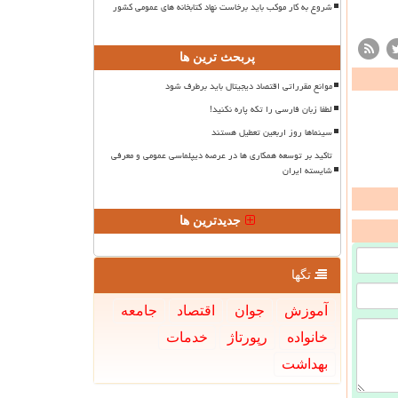
شروع به کار موکب باید برخاست نهاد کتابخانه های عمومی کشور
پربحث ترین ها
موانع مقرراتی اقتصاد دیجیتال باید برطرف شود
لطفا زبان فارسی را تکه پاره نکنید!
سینماها روز اربعین تعطیل هستند
تاکید بر توسعه همکاری ها در عرصه دیپلماسی عمومی و معرفی
شایسته ایران
جدیدترین ها
تگها
آموزش
جوان
اقتصاد
جامعه
خانواده
رپورتاژ
خدمات
بهداشت