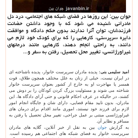
جوان بین: این روزها در فضای شبكه های اجتماعی، درد دل
مادرانی شنیده می شود كه با وجود داشتن حضانت
فرزندشان، توان آنرا ندارند بدون حكم دادگاه و موافقت
دایره سرپرستی، كارهایی را كه برای كودك خود لازم می
دانند، به راحتی انجام دهند، كارهایی مانند درمانهای
غیراورژانسی، تغییر محل تحصیل، رفتن به سفر و...
امید سلیمی بنی:
پدیده مادران سرپرست خانوار، پدیده ناشناخته ای
در ایران نیست، خیلی از زنان به علل مختلف همچون طلاق، فوت
همسر یا مهاجرت او به خارج از كشور بعنوان سرپرست خانوار
شناخته می شوند و مسئولیت بزرگ كردن كودكان را بر دوش می
كشند، در حالیكه در عرف احكام قانونی و حتی آرای دادگاه ها، این
مادران، بدون تایید مقام قضایی، دارای شان و جایگاه انجام امور
لازم برای فرزند خود نیستند، اموری مانند اقدام برای درمان های
غیراورژانسی مبتنی بر عمل جراحی، تغییر محل تحصیل یا رفتن به
مسافر و نظایر آن.
به گزارش
جوان
بین به نقل از خبر آنلاین، گلایه های مادران
سرپرست خانوار به فضای شبكه های اجتماعی هم رسیده است.