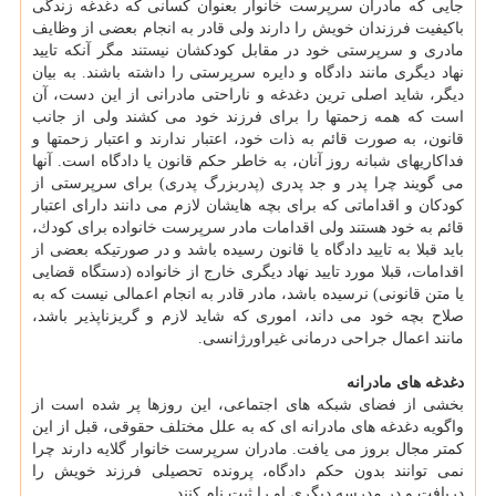
جایی كه مادران سرپرست خانوار بعنوان كسانی كه دغدغه زندگی
باكیفیت فرزندان خویش را دارند ولی قادر به انجام بعضی از وظایف
مادری و سرپرستی خود در مقابل كودكشان نیستند مگر آنكه تایید
نهاد دیگری مانند دادگاه و دایره سرپرستی را داشته باشند. به بیان
دیگر، شاید اصلی ترین دغدغه و ناراحتی مادرانی از این دست، آن
است كه همه زحمتها را برای فرزند خود می كشند ولی از جانب
قانون، به صورت قائم به ذات خود، اعتبار ندارند و اعتبار زحمتها و
فداكاریهای شبانه روز آنان، به خاطر حكم قانون یا دادگاه است. آنها
می گویند چرا پدر و جد پدری (پدربزرگ پدری) برای سرپرستی از
كودكان و اقداماتی كه برای بچه هایشان لازم می دانند دارای اعتبار
قائم به خود هستند ولی اقدامات مادر سرپرست خانواده برای كودك،
باید قبلا به تایید دادگاه یا قانون رسیده باشد و در صورتیكه بعضی از
اقدامات، قبلا مورد تایید نهاد دیگری خارج از خانواده (دستگاه قضایی
یا متن قانونی) نرسیده باشد، مادر قادر به انجام اعمالی نیست كه به
صلاح بچه خود می داند، اموری كه شاید لازم و گریزناپذیر باشد،
مانند اعمال جراحی درمانی غیراورژانسی.
دغدغه های مادرانه
بخشی از فضای شبكه های اجتماعی، این روزها پر شده است از
واگویه دغدغه های مادرانه ای كه به علل مختلف حقوقی، قبل از این
كمتر مجال بروز می یافت. مادران سرپرست خانوار گلایه دارند چرا
نمی توانند بدون حكم دادگاه، پرونده تحصیلی فرزند خویش را
دریافت و در مدرسه دیگری او را ثبت نام كنند.