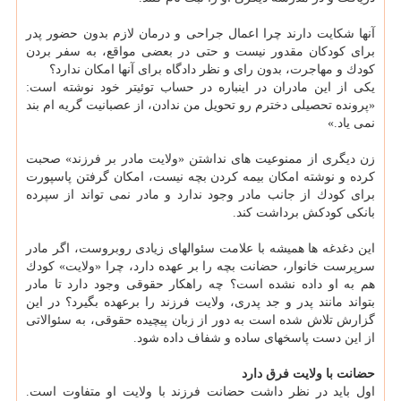
آنها شكایت دارند چرا اعمال جراحی و درمان لازم بدون حضور پدر
برای كودكان مقدور نیست و حتی در بعضی مواقع، به سفر بردن
كودك و مهاجرت، بدون رای و نظر دادگاه برای آنها امكان ندارد؟
یكی از این مادران در اینباره در حساب توئیتر خود نوشته است:
«پرونده تحصیلی دخترم رو تحویل من ندادن، از عصبانیت گریه ام بند
نمی یاد.»
زن دیگری از ممنوعیت های نداشتن «ولایت مادر بر فرزند» صحبت
كرده و نوشته امكان بیمه كردن بچه نیست، امكان گرفتن پاسپورت
برای كودك از جانب مادر وجود ندارد و مادر نمی تواند از سپرده
بانكی كودكش برداشت كند.
این دغدغه ها همیشه با علامت سئوالهای زیادی روبروست، اگر مادر
سرپرست خانوار، حضانت بچه را بر عهده دارد، چرا «ولایت» كودك
هم به او داده نشده است؟ چه راهكار حقوقی وجود دارد تا مادر
بتواند مانند پدر و جد پدری، ولایت فرزند را برعهده بگیرد؟ در این
گزارش تلاش شده است به دور از زبان پیچیده حقوقی، به سئوالاتی
از این دست پاسخهای ساده و شفاف داده شود.
حضانت با ولایت فرق دارد
اول باید در نظر داشت حضانت فرزند با ولایت او متفاوت است.