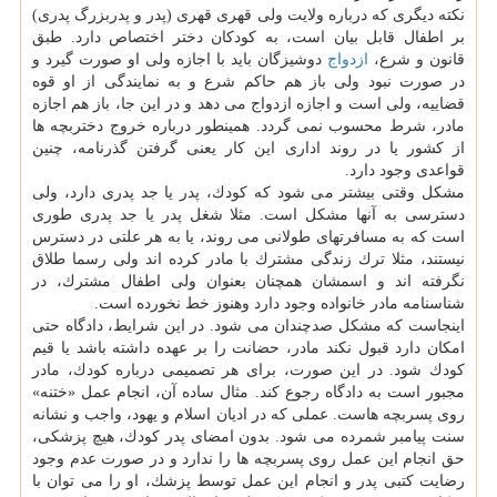
نكته دیگری كه درباره ولایت ولی قهری قهری (پدر و پدربزرگ پدری)
بر اطفال قابل بیان است، به كودكان دختر اختصاص دارد. طبق
قانون و شرع،
ازدواج
دوشیزگان باید با اجازه ولی او صورت گیرد و
در صورت نبود ولی باز هم حاكم شرع و به نمایندگی از او قوه
قضاییه، ولی است و اجازه ازدواج می دهد و در این جا، باز هم اجازه
مادر، شرط محسوب نمی گردد. همینطور درباره خروج دختربچه ها
از كشور یا در روند اداری این كار یعنی گرفتن گذرنامه، چنین
قواعدی وجود دارد.
مشكل وقتی بیشتر می شود كه كودك، پدر یا جد پدری دارد، ولی
دسترسی به آنها مشكل است. مثلا شغل پدر یا جد پدری طوری
است كه به مسافرتهای طولانی می روند، یا به هر علتی در دسترس
نیستند، مثلا ترك زندگی مشترك با مادر كرده اند ولی رسما طلاق
نگرفته اند و اسمشان همچنان بعنوان ولی اطفال مشترك، در
شناسنامه مادر خانواده وجود دارد وهنوز خط نخورده است.
اینجاست كه مشكل صدچندان می شود. در این شرایط، دادگاه حتی
امكان دارد قبول نكند مادر، حضانت را بر عهده داشته باشد یا قیم
كودك شود. در این صورت، برای هر تصمیمی درباره كودك، مادر
مجبور است به دادگاه رجوع كند. مثال ساده آن، انجام عمل «ختنه»
روی پسربچه هاست. عملی كه در ادیان اسلام و یهود، واجب و نشانه
سنت پیامبر شمرده می شود. بدون امضای پدر كودك، هیچ پزشكی،
حق انجام این عمل روی پسربچه ها را ندارد و در صورت عدم وجود
رضایت كتبی پدر و انجام این عمل توسط پزشك، او را می توان با