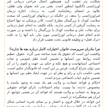
شكایت پدر تعقیب كرد. همینطور اعمال جراحی درمانی غیر
اورژانسی (الكتیو) اینطور است. یعنی پدر باید بعنوان ولی طفل،
علاوه بر امضای رضایتنامه كتبی، به
پزشك
، اجازه درمان
غیراورژانسی را بدهد، در حالیكه در درمانهای اورژانسی كه مبحث
سلامت كودك یا بزرگسال مطرح است، كادر پزشكی نه تنها احتیاج
به رضایت گرفتن از كسی ندارند، بلكه تكلیف به انجام عمل درمانی
برای نجات جان و سلامت كودك یا بزرگسال را داشته و در صورت
عدم انجام عمل درمانی اورژانسی مورد نیاز، باید آنها را به علت
«ترك فعل» و وظیفه قانونی تحت تعقیب قرار داد.
چرا مادران سرپرست خانوار، اختیارات كامل درباره بچه ها ندارند؟
واقعیت این است كه حقوق یك شبه ساخته نمی گردد. حقوق، تنظیم
كننده روابط بین انسانها و تضمین كننده نظم عمومی و حیات
اجتماعی انسانهاست و هیچ نكته و حكم بی جهت و لغوی را در آن
نمی توان سراغ گرفت. فرض بر این است كه قانونگذار حكیم است،
یعنی حكمت دارد و رای و نظر او، در جهت ایجاد نظم بین انسانها و
تضمین تداوم حیات اجتماعی مردم است.
احكام و قواعد حضانت و ولایت هم یك شبه به وجود نیامده یا
مخصوص
جامعه
ما نیست. تمام اجتماعات، دارای قواعد حقوقی
مربوط به حضانت و ولایت هستند كه قواعد آن در بعضی جوامع، از
ایران هم سختگیرانه تر است.
این قواعد در خلال قرون و اعصار و بر مبنای تجربه انسانی شكل
گرفته اند كه گاها توسط ادیان مختلف، به آنها مهر تایید هم زده شده