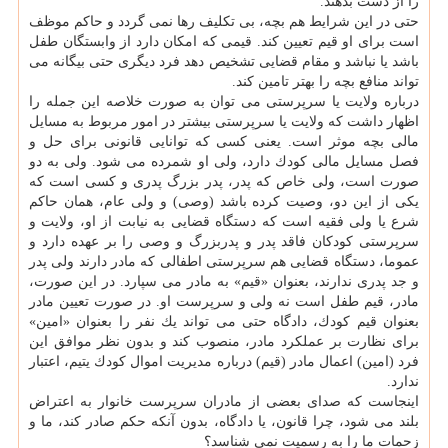
را از دست بدهند.
حتی در این شرایط هم بچه، بی تكلیف رها نمی گردد و حاكم موظف
است برای او قیم تعیین كند. قیمی كه امكان دارد از وابستگان طفل
باشد یا نباشد و مقام قضایی تشخیص دهد فرد دیگری حتی بیگانه می
تواند منافع بچه را بهتر تامین كند.
درباره ولایت یا سرپرستی می توان به صورت خلاصه این جمله را
اظهار داشت كه ولایت یا سرپرستی بیشتر در امور مربوط به مسایل
مالی بچه موثر است. یعنی كسی كه توانایی قانونی برای حل و
فصل مسایل مالی كودك دارد، ولی او شمرده می شود. ولی به دو
صورت است، ولی خاص كه پدر، پدر بزرگ پدری و كسی است كه
یكی از این دو، وصیت كرده باشد (وصی) و ولی عام، همان حاكم
شرع یا ولی فقیه است كه دستگاه قضایی به نیابت از او، ولایت و
سرپرستی كودكان فاقد پدر و پدربزرگ و وصی را بر عهده دارد و
عموما، دستگاه قضایی هم سرپرستی اطفالی كه مادر دارند ولی پدر
و جد پدری ندارند، بعنوان «قیم» به مادر می سپارد. در این صورت،
مادر، قیم طفل است نه ولی و سرپرست او. در صورت تعیین مادر
بعنوان قیم كودك، دادگاه حتی می تواند یك نفر را بعنوان «امین»
برای نظارت بر عملكرد مادر، منصوب كند و بدون نظر موافق این
فرد (امین) اعمال مادر (قیم) درباره مدیریت اموال كودك یتیم، اعتبار
ندارد.
اینجاست كه صدای بعضی از مادران سرپرست خانوار به اعتراض
بلند می شود، چرا قانون، یا دادگاه، بدون آنكه حكم صادر كند، ما و
زحمات ما را به رسمیت نمی شناسد؟