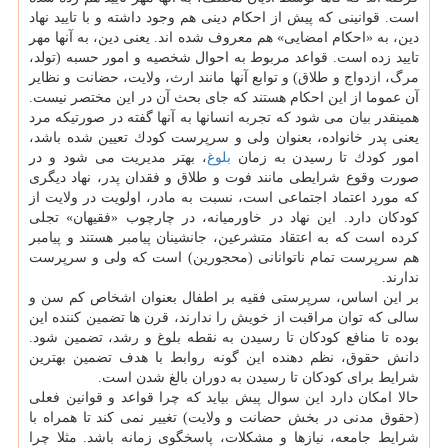
است. قوانینی كه پیش از احكام دینی هم وجود داشته و با تایید نهاد
دین، به «احكام امضایی» هم معروف شده اند. یعنی دین، به آنها مهر
تایید زده است. قواعد مربوط به احوال شخصیه و امور حسبه (تولد،
مرگ، ازدواج و طلاق) و توابع آنها مانند ارث، ولایت، حضانت و نظایر
آن عموما از این احكام هستند كه جای بحث آن در این مختصر نیست.
همینقدر بیان می شود كه تجربه انسانها به آنها گفته در صورتیكه مرد
یعنی پدر خانواده، بعنوان ولی و سرپرست كودك تعیین شده باشد،
امور كودك تا رسیدن به زمان
بلوغ
، بهتر مدیریت می شود و در
صورت وقوع شرایطی مانند فوت و طلاق و فقدان پدر، نهاد دیگری
كه مورد اعتماد اجتماعی است، نسبت به مادر، اولویت در ولایت از
كودكان دارد. این نهاد در خاورمیانه، در چارچوب «فقیهان» تجلی
كرده است كه به اعتقاد متشرعین، جانشینان پیامبر هستند و پیامبر
هم سرپرست تمام ناتوانانی (محجورین) است كه ولی و سرپرست
ندارند.
بر این اساس، سرپرستی فقیه بر اطفال بعنوان اشخاص كم سن و
سالی كه توان مراقبت از خویش را ندارند، قرن ها تضمین كننده این
بوده تا منافع كودكان تا رسیدن به نقطه بلوغ و رشد، تضمین شود.
دانش حقوق، نظم دهنده این گونه روابط با هدف تضمین بهترین
شرایط برای كودكان تا رسیدن به دوران بالغ شدن است.
حالا امكان دارد این سوال پیش بیاید كه چرا قواعد و قوانین فعلی
(حقوق مدنی در بخش حضانت و ولایت) تغییر نمی كند تا همراه با
شرایط جامعه، نیازها و مشكلات، پاسخگوی زمانه باشد. مثلا چرا