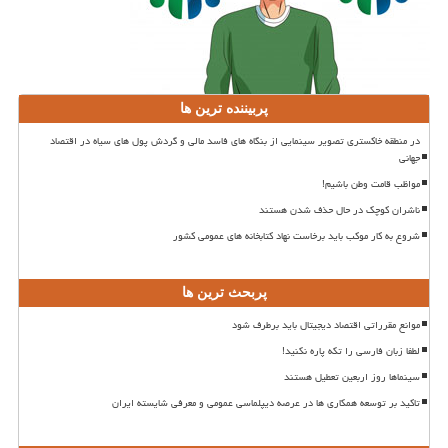
پربیننده ترین ها
در منطقه خاکستری تصویر سینمایی از بنگاه های فاسد مالی و گردش پول های سیاه در اقتصاد
جهانی
مواظب قامت وطن باشیم!
ناشران کوچک در حال حذف شدن هستند
شروع به کار موکب باید برخاست نهاد کتابخانه های عمومی کشور
پربحث ترین ها
موانع مقرراتی اقتصاد دیجیتال باید برطرف شود
لطفا زبان فارسی را تکه پاره نکنید!
سینماها روز اربعین تعطیل هستند
تاکید بر توسعه همکاری ها در عرصه دیپلماسی عمومی و معرفی شایسته ایران