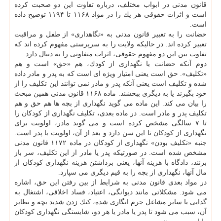
قانون مدنی در ابواب مختلف، درباره تفاوت این دو صحبت كرده
است و اثرات حقوقی هر یك را در مواد ۱۱۶۸ تا ۱۱۹۴ توضیح داده
است.
حضانت را به تعبیر قانون مدنی به «نگاهداری» از طفل و مراقبت
تعبیر كرده اند. در حالیكه ولایت را به سرپرستی مفهوم كرده اند كه
تفاوت بین این دو مفهوم حقوقی، اثرات متفاوتی را به دنبال دارد.
دوم آنكه حضانت یا نگهداری از كودك، هم «حق» است و هم
«تكلیف». حق است یعنی امتیاز ویژه ای است كه به پدر و مادر داده
شده و تكلیف است یعنی آنكه پدر و مادر نمی توانند این تكلیف را از
خود بگیرند یا به دیگری ببخشند. ماده ۱۱۶۸ قانون مدنی همین مبحث
را بیان می كند. این ماده می گوید نگهداری از بچه ها هم حق و هم
تكلیف پدر و مادر است. در ماده بعدی، تكلیف نگهداری از كودكان را
تا ۷ سالگی مشخص كرده است و می گوید مادر، اولویت برای
نگهداری از كودكان تا این سن دارد و بعد از آن، اولویت با پدر است.
جنبه «تكلیف بودن» نگهداری از كودكان در ماده ۱۱۷۲ قانون مدنی
مشخص شده است. در صورتیكه پدر یا مادر از این تكلیف، سر باز
بزنند، دادگاه با هزینه آنها، یعنی برداشتن هزینه نگهداری كودكان از
مال آنها، نگهداری از بچه را به قیم دیگری می سپارد.
در مواد بعدی قانون مدنی به شرایط از بین رفتن این حق، اشاره
می شود. مشكلاتی مانند دیوانگی، اعتیاد، فساد اخلاقی، اشتغال به
گدایی یا سایر مشاغل جرم انگاری شده، كتك زدن شدید بچه و نظایر
آن، سبب می شود تا پدر یا مادر یا هر دو، شایستگی نگهداری كودكان