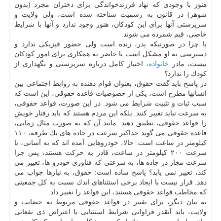
هنوز با وجودی كه نهاد فرزندخواندگی برای دختران مجرد (بدون
شوهر) در قانون به رسمیت شناخته شده است، ولی ولایت و
سرپرستی آنها برای این كودكان، هنوز وجود ندارد و آنها با شرایط
خاصی، قیم شمرده می شوند.
یا چرا در صورتیكه پدر، زنده است ولی حضور فیزیكی ندارد و
دسترسی به او مشكل است یا حاضر به همكاری برای امور كودكان
نیست، مادر
خانواده
، اختیار كامل درباره سرپرستی و نگهداری از
كودك را ندارد؟
در پاسخ باید گفت حقوق، بعنوان قوام دهنده به روابط اجتماعی بین
انسانها مطرح است، یكی از خصوصیات قاعده حقوقی، این است كه
سبب ثبات و تثبیت شرایط می شود. در این صورت، قواعد حقوقی،
به سرعت نباید تغییر كنند. بلكه این مردم هستند كه باید رفتار خویش
را قواعد حقوقی، تطبیق دهند. مانند آن كه به صورت مثال زمانی،
قاعده حقوقی می گوید حداكثر سرعت در جاده های یك طرفه، ۱۱۰
كیلومتر در ساعت است. حالا، خودروهایی آمده اند كه به آسانی، با
سرعت ۲۰۰ كیلومتر در ساعت، قادر به حركت هستند، پس چرا
سرعت مجاز در جاده ها، به سرعتی كه فناوری خودرو ها، تغییر می
كند، تغییر نمی یابد؟ پاسخ ساده است: حقوق، به نیازها جواب می
دهد. قرار نیست با ایجاد برخی استثناهای اندك نسبت به كل جمعیتی
كه مخاطب قواعد حقوقی هستند، این قواعد را تغییر داد.
به بیان دیگر، برای تغییر در قواعد حقوقی مربوط به حضانت و
ولایت، باید آنقدر فراوانی شرایط استثنایی یا اعتراض ذی نفعانی