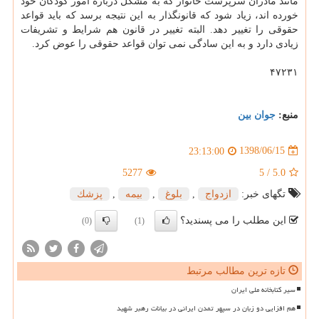
مانند مادران سرپرست خانوار كه به مشكل درباره امور كودكان خود
خورده اند، زیاد شود كه قانونگذار به این نتیجه برسد كه باید قواعد
حقوقی را تغییر دهد. البته تغییر در قانون هم شرایط و تشریفات
زیادی دارد و به این سادگی نمی توان قواعد حقوقی را عوض كرد.
۴۷۲۳۱
منبع:
جوان بین
1398/06/15
23:13:00
5277
5
/
5.0
تگهای خبر:
ازدواج
,
بلوغ
,
بیمه
,
پزشك
این مطلب را می پسندید؟
(0)
(1)
تازه ترین مطالب مرتبط
سیر کتابخانه ملی ایران
هم افزایی دو زبان در سپهر تمدن ایرانی در بیانات رهبر شهید