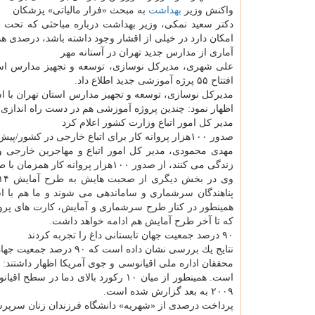
واكنش وزیر
بهداشت
به مبحث «فرار مالیاتی» پزشكان
دكتر سعید نمكی، وزیر بهداشت درباره مباحثی كه تحت ع
امكان دارد در خیلی از اقشار وجود داشته باشد، درصدی ه
آماری از مدارس جدید تهران در آستانه مهر
علی شهری، مدیركل نوسازی، توسعه و تجهیز مدارس استان
افتتاح ۵۵ پرژه آموزشی جدید اطلاع داد.
مدیركل نوسازی، توسعه و تجهیز مدارس استان تهران با 
اظهار نمود: چندین پروژه آموزشی هم در دست راه اندازی است كه شمار آن به ۱۶۸ پر
مدیر كل امور اتباع وزارت كشور اعلام كرد
صدور ۱۰۰هزار پروانه كار برای اتباع خارجی در كشور/پیش بینی ثبت نام ۵۰۰هزار دانش آموز اتباع
زندگی می كنند، از صدور ۱۰۰هزار پروانه كار همزمان با طرح آمایش ۱۴ اطلاع داد.
پناهندگان سرشماری و ساماندهی می شوند و ما هم با ا
كه تا آخر طرح آمایش هم ادامه خواهد داشت.
۹۰ درصد جمعیت جهان تابستانی داغ را تجربه كردند
نتایج یك بررسی نشان داده است كه ۹۰ درصد جمعیت جهان امسال گرم ترین فصل تابستان را بر مبنای ركوردهای ثبت شده تجربه كرده اند.
۲۰۰۹ به بعد گزارش شده است.
پرداخت درصدی از «شهریه» دانشگاه فرزندان زنان سرپر