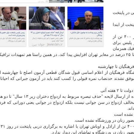
ی در پایتخت
خت از ابتدا
سردار حسین رحیمی در حاشیه طرح دستگیری بیشتر از ۴۰۰ تن از
 پلیس برای
فیك همزمان
با آغاز مهر ماه و بازگشایی مدارس دانشگاه به میزان ۲۰ تا ۲۵ درصد در معابر تهران افزایش پیدا كند، در همین راستا هم تمهیدات 
هنگیان تا چهارشنبه
شگاه فرهنگیان از اعلام اسامی قبول شدگان قطعی آزمون اصلح تا چهارشنبه ا
وفق نشدند حدنصاب نمره قبولی را كسب كنند باید در آزمون جبرانی كه احیانا
معصومه ابتكار، معاون رئیس جمهور در امور زنان و خانواده از ارسال لایحه "حذف تبصره مر
مخالف ازدواج در سن جوانی نیست بلكه ازدواج در جوانی یعنی دورانی كه فرد
ند.
ی نشده است
حضور زنان در ورزشگاه نشده است.
سردار
ور زنان در ورزشگاه و تماشای این دیدار ندارد.