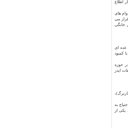
ست خانوار اطلاع
ام های
نان قرار می
ل خانگی
 عده ای
 تنها با كمبود
 در حوزه
ات ایدز
ربرگ)،
تیاج به
یكی از