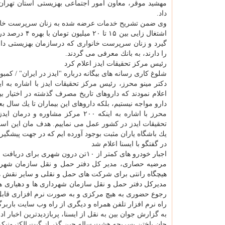
داد.
وی ضمن تشریح خدمات عرضه شده به زنان سرپرست خانوار
اشتغال زایی ب
گیرد و زنان سرپرست خانواری كه درسازمان بهزیستی دار
را دارند، به بانك معرفی می گردند.
رئیس مركز تحقیقات ایدز اعلام كرد
شلوغ كاری رسانه های بیگانه درباره "ایدز در ایران" / كمبود
دكتر مینو محرز، رئیس مركز تحقیقات ایدز با اشاره به این
دارو مواجه نیستیم، بلكه داروهای این بیماران تا یك سال ب
محرز با اشاره به اینكه ۲۰۰ مركز 
تحقیقات ایدز در كشور عمل می نماییم. هدف مان این است ك
یك باشگاه یاران مثبت بوجود آورده ایم كه در جهت پیشگیری ثانویه در 
در گفتگو با ایسنا اعلام شد
اجبار خودرو های كمتر از ۱۰تن درون شهری برای دریافت باربرگ/ ایجاد بیمه بار شهری برای نخستین بار
مرضیه حصاری، مدیر كل دفتر حمل و نقل سازمان شهردار
هیچگاه رانتی برای شركت های حمل و نقلی و سایر نقش های
مدیركل دفتر حمل و نقل سازمان شهرداری ها و دهیاری های 
رجوع حضوری به هیچ مركزی و به صورت نرم افزاری قابل 
راه نرم افزار تلفن همراه و دیگری از راه وب سایت باربرگ به نشانیbarg.ir
به گزارش جوان بین به نقل از ایسنا، پربازدیدترین اخبار اداره اجتماعی در ۲۴ ساعت 
جان باختن پسربچه هشت ساله حین گذر از گیت الكترونیك