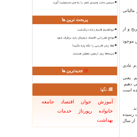
سیمین دخت وحیدی شعر را به متن مسئولیت آورد
الیاتی
پربحث ترین ها
ح و از
ابوالقاسم قاسم زاده درگذشت
موانع مقرراتی اقتصاد دیجیتال باید برطرف شود
 موجود
لطفا زبان فارسی را تکه پاره نکنید!
سینماها روز اربعین تعطیل هستند
ر شهرها همانند مردم عادی
جدیدترین ها
اره نمود و اظهار داشت: هم اكنون مشغول انجام طرح آمایش ۱۴ هستیم. یعنی
 دهیم.
تگها
ار پروانه كار صادر گردیده است
آموزش
جوان
اقتصاد
جامعه
خانواده
رپورتاژ
خدمات
حال ۲۰۱۹ سومین سال گرمی بوده كه بعد از سال های ۲۰۱۶ و ۲۰۱۷ به ثبت رسیده
بهداشت
ن در فاصله ماه های ژوئن تا اوت ۹ مورد از آنها از سال