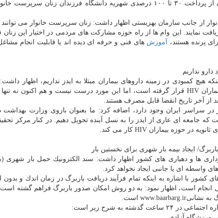
مهشید موقر، معاون امور اجتماعی بهزیستی استان تهران از پرداخت ۳۰ تا ۱۰۰ درصدی شهریه دانشگاه فرزندان زنان سرپر
 از جانب سازمان بهزیستی اظهار داشت: زنان سرپرست خانوار می توانند و
ین ۱۵ تا ۲۰ میلیون تومان با بهره ۴ درصد دریافت نمایند. این وام ها از راه حوزه مشاركت های مردمی در اختیار این ز
ای پرنده هستند،
آموزش
های فنی و حرفه ای دیده اند یا قابلیت انجام مشاغ
 دارو نداریم
كه هیچ كمبودی در زمینه داروهای بیماران مبتلا به ایدز نداریم، اظهار داشت:
اعلام نمودند كه داروهای تاریخ مصرف گذشته در اختیار بیماران HIV قرار گرفته است، اما این مورد درست نیست و هم اكنون نه
عد از آخر تاریخ انقضا قابل مصرف هستند.
مشاوره و درمان ایدز در سراسر ایران وجود دارد، اضافه كرد: ما بعنوان بازوی وزارت بهداشت
ه جامعه ای عاری از ایدز را به نسل آینده تحویل دهیم. در كنار مركز تحقیق
حوزه بیماران HIV كار می كند.
ی ها و دهیاری های كشور اظهار داشت: سند الكترونیك حمل بار شهری (با
 واسطه ای یا جانبی ایجاد نخواهد كرد.
كشور با اشاره به اینكه تمام فرآیند دریافت باربرگ در زمان اندك و بدون اح
انجام است، اظهار نمود: به دو روش امكان صدور باربرگ فراهم گشته است. 
www.baar است.
گذشته به شرح زیر است:
ی ورزشگاه آزادی