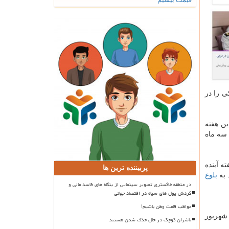
ترافیكی را در
ین هفته
 سه ماه
بوط به ازدواج دختران زیر ۱۳ سال" تا دو هفته آینده
پربیننده ترین ها
 به
بلوغ
در منطقه خاکستری تصویر سینمایی از بنگاه های فاسد مالی و
گردش پول های سیاه در اقتصاد جهانی
مواظب قامت وطن باشیم!
 حسین رحیمی در حاشیه طرح دستگیری بیشتر از ۴۰۰ تن از اراذل و اوباش تهران با اشاره به برگزاری دربی پایتخت در روز ۳۱ شهریور
ناشران کوچک در حال حذف شدن هستند