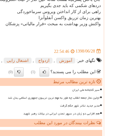
دردهای شكمی كه باید جدی بگیریم
راهی برای از كار انداختن ویروس سرماخوردگی
بهترین زمان تزریق واكسن آنفلوآنزا
واكنش وزیر بهداشت به مبحث «فرار مالیاتی» پزشكان
1398/06/28
22:54:46
تگهای خبر:
آموزش
,
ازدواج
,
اشتغال زایی
,
این مطلب را می پسندید؟
(0)
(1)
تازه ترین مطالب مرتبط
سیر کتابخانه ملی ایران
اولین نماز جمعه انقلاب چه طور به مهم ترین تریبون جمهوری اسلامی بدل شد
مدیر جدید تئاتر شهر حکم گرفت
هم افزایی دو زبان در سپهر تمدن ایرانی در بیانات رهبر شهید
نظرات بینندگان در مورد این مطلب
ن