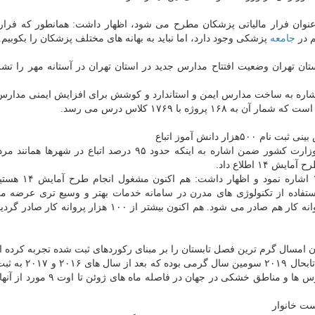
نوان فرار مالیاتی پزشكان مطرح می شود، اظهار داشت: همانطور كه فرار م
م در
جامعه
پزشكی وجود دارد، اما نباید به بهانه های مختلف پزشكان را بكوبیم.
 تهران وضعیت افتتاح مدارس جدید در استان تهران در آستانه مهر را تشری
اشاره به ساخت مدارس ایمن و استاندارد و كوشش برای افزایش ایمنی مدارس
وژه با ۱۷۶۹ كلاس درس می رسد.
مهدی محمودی، مدیر كل امور اتباع و مهاجرین خارجی وزارت كشور ضمن اشاره به اینكه حدود ۹۵ درصد اتباع د
وی در بخش دیگری از صحبت هایش به طرح آمایش ۱۴ اش
ستفاده از تكنولوژی های مدرن در سامانه خدمات بهتر و وسیع تری عرضه می
همینطور در كنار طرح سرشماری و آمایش، كارت های پروانه كار هم صادر می شود. هم اكنون بیشتر از ۱۰۰ هز
محققان اداره ملی اقیانوسی و جوی آمریكا اظهار داشتند: تاب
است. همینطور از میان ۱۰ ركورد بالای دما در سطح اقیانوس ها و مناطق خشكی در جها
ست خانوار