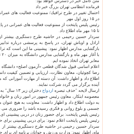
متن كامل خبر در دسترس خواهد بود:
فرمانده انتظامی تهران بزرگ خبر داد
احتمال تغییر در طرح ترافیك/ ممنوعیت فعالیت های عمران
در ۱۵ روز اول مهر
رئیس پلیس پایتخت از ممنوعیت فعالیت های عمرانی در پایت
تا ۱۵ مهر ماه اطلاع داد.
اراذل و اوباش تهران، در پاسخ به پرسشی درباره تدابیر
بازگشایی مدارس اظهار نمود: پیشبینی ما این است كه ترا
معابر تهران اتخاذ نموده ایم.
اعلام اسامی قبول شدگان قطعی «آزمون اصلح» دانشگاه فر
رضا كچوئیان، معاون نظارت، ارزیابی و تضمین كیفیت دان
اطلاع داد و اظهار داشت: آن دسته از مهارت آموزانی كه م
آینده برگزار می گردد شركت نمایند.
ارسال لایحه "حذف تبصره
ازدواج
دختران زیر ۱۳ سال" به دولت تا ۲ هفته آتی
به دولت اطلاع داد و اظهار داشت: معاونت به هیچ عنوان 
جسمی و بلوغ روانی و فكری رسیده باشد را ضروری می دا
رئیس پلیس پایتخت: برای حضور زنان در دربی پیشبینی ا
رئیس پلیس پایتخت اعلام نمود: برای دربی پیشبینی برای 
ماه، اظهار نمود: وزارت ورزش و جوانان برنامه ای برای حض