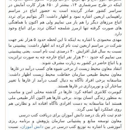
اینكه در طرح سرشماری ۱۴، بیشتر از ۶۵۰ هزار كارت آمایش در
سراسر كشور صادر گردیده است به حضور اتباع در مراسم
راهپیمایی اربعین اشاره نمود و اظهار داشت: اگر بتوانیم برای تردد
اتباع مرزهای دیگر را هم باز می نماییم ولی هم اكنون با هماهنگی
های صورت گرفته تنها ازمرز شلمچه امكان تردد برای اتباع وجود
دارد.
مهدی محمودی با اشاره به اینكه تا این لحظه حدود ۵ هزار نفر جهت
شركت در مراسم اربعین ثبت نام كرده اند اظهار داشت: پیشبینی ما
نسبت به سال قبل افزایش ۴۰ درصدی ثبت نام است. یعنی پیشبینی
می نماییم كه حدود ۳۰۰ هزار نفر اتباع خارجه چه به صورت ترانزیت
و یا اتباع حاضر در كشور به زیارت مشرف شوند.
انتقاد معاون محیط زیست از برخی شیوه های كسب درآمد در غارها
معاون محیط طبیعی سازمان حفاظت محیط زیست اظهار داشت:
متاسفانه برخی افراد ناآگاه به دنبال كسب درآمد از غارها با تغییر
ساختار آن و نورپردازی در غارها هستند.
كیومرث كلانتری اضافه كرد: غارها در گذشته محلی امن و مناسب
به منظور زندگی انسان بودند. برخی غارها هم اكنون آثار طبیعی ملی
هستند اما متاسفانه به دست افرادی ناآگاه افتاده اند و نظارتی هم
روی عملكرد آنها نمی گردد.
عدم ثبت نام یك درصد دانش آموزان برای دریافت كتب درسی
معاون توسعه منابع و پشتیبانی سازمان پژوهش و برنامه ریزی
آموزشی با اشاره به توزیع كتب درسی در بین
دانش آموزان
، نسبت