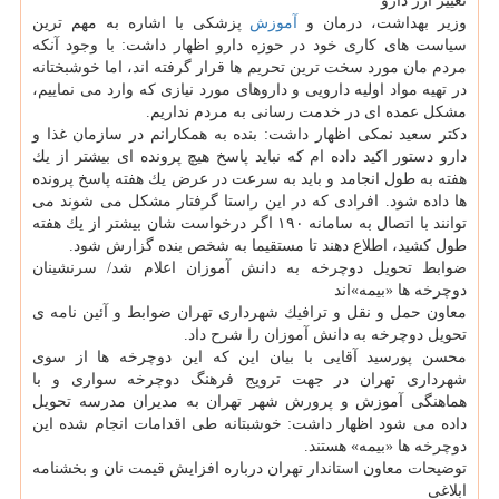
تغییر ارز دارو
وزیر بهداشت، درمان و
آموزش
پزشكی با اشاره به مهم ترین
سیاست های كاری خود در حوزه دارو اظهار داشت: با وجود آنكه
مردم مان مورد سخت ترین تحریم ها قرار گرفته اند، اما خوشبختانه
در تهیه مواد اولیه دارویی و داروهای مورد نیازی كه وارد می نماییم،
مشكل عمده ای در خدمت رسانی به مردم نداریم.
دكتر سعید نمكی اظهار داشت: بنده به همكارانم در سازمان غذا و
دارو دستور اكید داده ام كه نباید پاسخ هیچ پرونده ای بیشتر از یك
هفته به طول انجامد و باید به سرعت در عرض یك هفته پاسخ پرونده
ها داده شود. افرادی كه در این راستا گرفتار مشكل می شوند می
توانند با اتصال به سامانه ۱۹۰ اگر درخواست شان بیشتر از یك هفته
طول كشید، اطلاع دهند تا مستقیما به شخص بنده گزارش شود.
ضوابط تحویل دوچرخه به دانش آموزان اعلام شد/ سرنشینان
دوچرخه ها «بیمه»اند
معاون حمل و نقل و ترافیك شهرداری تهران ضوابط و آئین نامه ی
تحویل دوچرخه به دانش آموزان را شرح داد.
محسن پورسید آقایی با بیان این كه این دوچرخه ها از سوی
شهرداری تهران در جهت ترویج فرهنگ دوچرخه سواری و با
هماهنگی آموزش و پرورش شهر تهران به مدیران مدرسه تحویل
داده می شود اظهار داشت: خوشبتانه طی اقدامات انجام شده این
دوچرخه ها «بیمه» هستند.
توضیحات معاون استاندار تهران درباره افزایش قیمت نان و بخشنامه
ابلاغی