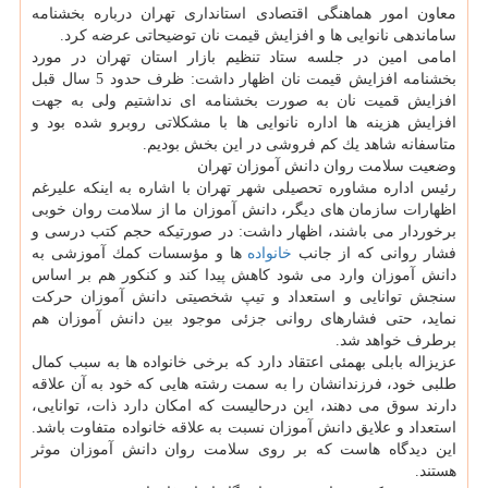
معاون امور هماهنگی اقتصادی استانداری تهران درباره بخشنامه
ساماندهی نانوایی ها و افزایش قیمت نان توضیحاتی عرضه كرد.
امامی امین در جلسه ستاد تنظیم بازار استان تهران در مورد
بخشنامه افزایش قیمت نان اظهار داشت: ظرف حدود 5 سال قبل
افزایش قمیت نان به صورت بخشنامه ای نداشتیم ولی به جهت
افزایش هزینه ها اداره نانوایی ها با مشكلاتی روبرو شده بود و
متاسفانه شاهد یك كم فروشی در این بخش بودیم.
وضعیت سلامت روان دانش آموزان تهران
رئیس اداره مشاوره تحصیلی شهر تهران با اشاره به اینكه علیرغم
اظهارات سازمان های دیگر، دانش آموزان ما از سلامت روان خوبی
برخوردار می باشند، اظهار داشت: در صورتیكه حجم كتب درسی و
فشار روانی كه از جانب
خانواده
ها و مؤسسات كمك آموزشی به
دانش آموزان وارد می شود كاهش پیدا كند و كنكور هم بر اساس
سنجش توانایی و استعداد و تیپ شخصیتی دانش آموزان حركت
نماید، حتی فشارهای روانی جزئی موجود بین دانش آموزان هم
برطرف خواهد شد.
عزیزاله بابلی بهمئی اعتقاد دارد كه برخی خانواده ها به سبب كمال
طلبی خود، فرزندانشان را به سمت رشته هایی كه خود به آن علاقه
دارند سوق می دهند، این درحالیست كه امكان دارد ذات، توانایی،
استعداد و علایق دانش آموزان نسبت به علاقه خانواده متفاوت باشد.
این دیدگاه هاست كه بر روی سلامت روان دانش آموزان موثر
هستند.