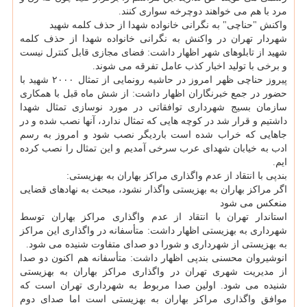
مرد با هم می خواهند دوچرخه سواری كنند.
واكنش "حناچی" به نگرانی خانواده شهدا از حذف كلمه شهید
شهردار تهران در واكنش به نگرانی خانواده شهدا از حذف كلمه
شهید از تابلوهای شهر اظهار داشت: فضای مجازی قابل كنترل نیست
و برخی با تولید اخبار كذب عامل تفرقه می شوند.
پیروز حناچی ظهر امروز در حاشیه رونمایی از تمثال ۲۰۰۰ شهید با
حضور در جمع خبرنگاران اظهار داشت: از شش ماه قبل با همكاری
سازمان بسیج شهرداری توافقاتی در مورد نوسازی تمثال شهدا
داشتیم و قرار شد در كوچه هایی كه تمثال ندارد، آنها نصب شده و در
جاهایی كه خراب شده است باردیگر نصب شود و امروز به رسم
ادب به خیابان شهدای عرب سرخی آمدیم و این تمثال را نصب كرده
ایم.
بندپی با انتقاد از عدم واگذاری مراكز بهاران به بهزیستی:
اگر مراكز بهاران به بهزیستی واگذار نشود، مبحث به نهادهای قضایی
منعكس می شود
استاندار تهران با انتقاد از عدم واگذاری مراكز بهاران توسط
شهرداری به بهزیستی اظهار داشت: متأسفانه در واگذاری این مراكز
به بهزیستی از شهرداری و شورا دو صدای متفاوت شنیده می شود.
انوشیروان محسنی بندپی اظهار داشت: متأسفانه هم اكنون دو صدا
از مدیریت شهری تهران در واگذاری مراكز بهاران به بهزیستی
شنیده می شود. اولین صدا مربوط به شهرداری تهران است كه
موافق واگذاری مراكز بهاران به بهزیستی است اما صدای دوم