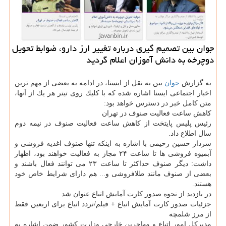
جوان بین تصمیم گیری درباره تغییر ارز دارو، ضوابط تحویل
دوچرخه به دانش آموزان اعلام گردید
به گزارش
جوان
بین به نقل از ایسنا، در ادامه به بعضی از مهم ترین
اخبار اجتماعی ایسنا اشاره شده كه با كلیك روی تیتر هر یك از آنها،
متن كامل خبر در دسترس خواهد بود:
كاهش ساعت فعالیت صنوف در تهران
رئیس پلیس پایتخت از كاهش ساعت فعالیت صنوف در نیمه دوم
سال اطلاع داد.
سردار حسین رحیمی با اشاره به اینكه تنها صنوف اغذیه فروشی و
آبمیوه فروشی ها تا ساعت ۲۴ مجاز به فعالیت خواهند بود، اظهار
داشت: دیگر صنوف حداكثر تا ساعت ۲۳ می توانند فعال باشند و
بعضی از صنوف مانند طلافروشی و... هم دارای شرایط خاص خود
هستند.
در بازدید از نحوه صدور كارت آمایش اتباع عنوان شد
جزئیات صدور كارت آمایش اتباع + فیلم/تردد اتباع برای اربعین فقط
از مرز شلمچه
مدیركل امور اتباع و مهاجرین خارجی وزارت كشور ضمن اشاره به