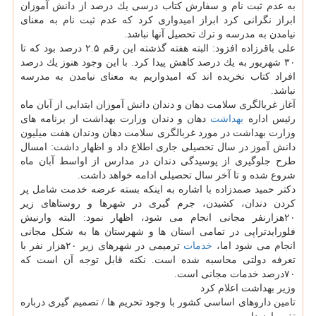
به عدم ثبت نام و سفارش كتاب درسی یك درصد از دانش آموزان
ابراز نگرانی كرد ابراز امیدواری كرد كه عدم ثبت نام به معنای
نیامدن به مدرسه و ترك تحصیل آنها نباشد.
علی باقرزاده افزود: البته هفته گذشته این رقم ۲.۵ درصد بود كه تا
۳۰ شهریور به یك درصد كاهش پیدا كرد. با این وجود هنوز یك درصد
افراد كتاب نخریده اند كه امیدواریم به معنای نیامدن به مدرسه
نباشد.
آغاز غربالگری سلامت دهان و دندان دانش آموزان ابتدایی از آبان ماه
رئیس اداره
بهداشت
دهان و دندان وزارت بهداشت از برنامه های
وزارت بهداشت در مورد غربالگری سلامت دهان ودندان هفت میلیون
دانش آموز در سال تحصیلی جاری اطلاع داد و اظهار داشت: امسال
طرح جلوگیری از پوسیدگی دندان در مدارس از اواسط آبان ماه
شروع شده و تا آخر سال تحصیلی ادامه خواهد داشت.
دكتر حمید صمدزاده با اشاره به اینكه بسته عرضه خدمت شامل پر
كردن دندان، كشیدن، جرم گیری در شهرها و روستاهای زیر
۲۰هزارنفر مجانی انجام می شود، اظهار نمود: البته وارنیش
فلورایدتراپی در تمامی استان ها و شهرستان ها به شكل مجانی
انجام می شود اما،
خدمات
ترمیمی در شهرهای زیر ۲۰هزار نفر با
تعرفه دولتی محاسبه شده است. نكته قابل توجه آن است كه
۷۰درصد خدمات مجانی است.
وزیر بهداشت اعلام كرد
تامین داروهای اساسی كشور با وجود تحریم ها / تصمیم گیری درباره