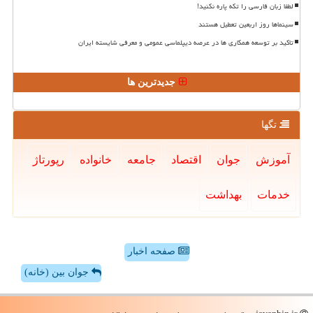
لطفا زبان فارسی را تکه پاره نکنید!
سینماها روز اربعین تعطیل هستند
تاکید بر توسعه همکاری ها در عرصه دیپلماسی عمومی و معرفی شایسته ایران
جدیدترین ها
تگها
آموزش
جوان
اقتصاد
جامعه
خانواده
رپورتاژ
خدمات
بهداشت
صفحه اخبار
جوان بین (خانه)