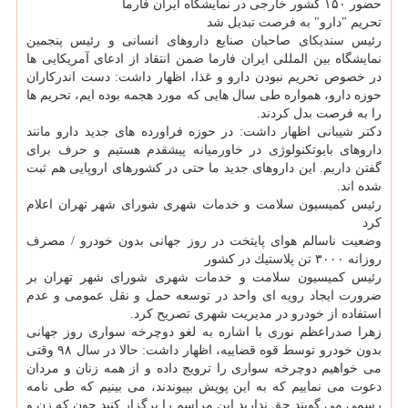
حضور ۱۵۰ كشور خارجی در نمایشگاه ایران فارما
تحریم "دارو" به فرصت تبدیل شد
رئیس سندیكای صاحبان صنایع داروهای انسانی و رئیس پنجمین
نمایشگاه بین المللی ایران فارما ضمن انتقاد از ادعای آمریكایی ها
در خصوص تحریم نبودن دارو و غذا، اظهار داشت: دست اندركاران
حوزه دارو، همواره طی سال هایی كه مورد هجمه بوده ایم، تحریم ها
را به فرصت بدل كردند.
دكتر شیبانی اظهار داشت: در حوزه فراورده های جدید دارو مانند
داروهای بایوتكنولوژی در خاورمیانه پیشقدم هستیم و حرف برای
گفتن داریم. این داروهای جدید ما حتی در كشورهای اروپایی هم ثبت
شده اند.
رئیس كمیسیون سلامت و خدمات شهری شورای شهر تهران اعلام
كرد
وضعیت ناسالم هوای پایتخت در روز جهانی بدون خودرو / مصرف
روزانه ۳۰۰۰ تن پلاستیك در كشور
رئیس كمیسیون سلامت و خدمات شهری شورای شهر تهران بر
ضرورت ایجاد رویه ای واحد در توسعه حمل و نقل عمومی و عدم
استفاده از خودرو در مدیریت شهری تصریح كرد.
زهرا صدراعظم نوری با اشاره به لغو دوچرخه سواری روز جهانی
بدون خودرو توسط قوه قضاییه، اظهار داشت: حالا در سال ۹۸ وقتی
می خواهیم دوچرخه سواری را ترویج داده و از همه زنان و مردان
دعوت می نماییم كه به این پویش بپیوندند، می بینیم كه طی نامه
رسمی می گویند حق ندارید این مراسم را برگزار كنید چون كه زن و