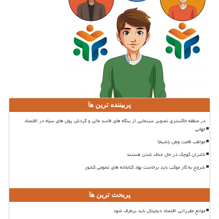
پربیننده ترین ها
در منطقه خاکستری تصویر سینمایی از بنگاه های فاسد مالی و گردش پول های سیاه در اقتصاد
جهانی
مواظب قامت وطن باشیم!
ناشران کوچک در حال حذف شدن هستند
شروع به کار موکب باید برخاست نهاد کتابخانه های عمومی کشور
پربحث ترین ها
موانع مقرراتی اقتصاد دیجیتال باید برطرف شود