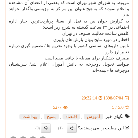
مربوط به شورای شهر تهران است كه بعضی از اعضای آن مشاهده
و اعلام نمودند كه به هیچ عنوان این مراكز به بهزیستی واگذار نخواهد
شد.
به گزارش جوان بین به نقل از ایسنا، پربازدیدترین اخبار اداره
اجتماعی در ۲۴ ساعت گذشته به شرح زیر است:
كاهش ساعت فعالیت صنوف در تهران
اخطار در مورد نتایج پنهان بارش های پاییزی
تامین داروهای اساسی كشور با وجود تحریم ها / تصمیم گیری درباره
تغییر ارز دارو
مصرف خشكبار برای مقابله با چاقی مفید است
ضوابط تحویل دوچرخه به دانش آموزان اعلام شد/ سرنشینان
دوچرخه ها «بیمه»اند
1398/07/04
20:32:14
5277
5
/
5.0
تگهای خبر:
آموزش
,
اقتصاد
,
بسیج
,
بهداشت
این مطلب را می پسندید؟
(0)
(1)