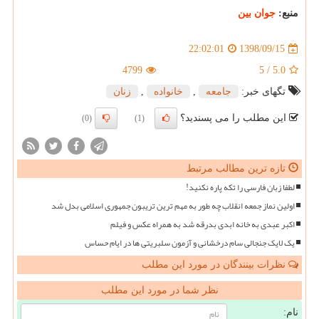
منبع:
جوان بین
1398/09/15
22:02:01
4799
5
/
5.0
تگهای خبر:
جامعه
,
خانواده
,
زنان
این مطلب را می پسندید؟
(0)
(1)
تازه ترین مطالب مرتبط
لطفا زبان فارسی را تکه پاره نکنید!
اولین نماز جمعه انقلاب چه طور به مهم ترین تریبون جمهوری اسلامی بدل شد
اکبر عبدی به خانه ابدی بدرقه شد به همراه عکس و فیلم
یک لایک جنجالی سام درخشانی و آزمون سلبریتی ها در ایام حساس
نظرات بینندگان در مورد این مطلب
نظر شما در مورد این مطلب
نام: