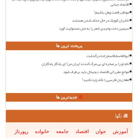
اقتصاد جهانی
مواظب قامت وطن باشیم!
ناشران کوچک در حال حذف شدن هستند
سیمین دخت وحیدی شعر را به متن مسئولیت آورد
پربحث ترین ها
ابوالقاسم قاسم زاده درگذشت
نام تو را بر صخره ای بی مرگ کندند ایران من! ای یادگار یادگاران
موانع مقرراتی اقتصاد دیجیتال باید برطرف شود
لطفا زبان فارسی را تکه پاره نکنید!
جدیدترین ها
تگها
آموزش
جوان
اقتصاد
جامعه
خانواده
رپورتاژ