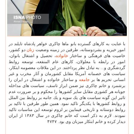
با عنایت به كارهای گسترده بانو ماها چاكری خواهر پادشاه تایلند در
امور خیریه و بشردوستانه، طرفین در زمینه وضعیت
زنان
دو كشور،
خاصیت های فرهنگی و ساختار
خانواده
، تحصیل و اشتغال بانوان،
امور در رابطه با معلولان، كارهای عام المنفعه، توسعه روابط
گردشگری و... به تبادل نظر پرداختند. در این ملاقات معصومه ابتكار،
سیاست های خصمانه آمریكا مقابل كشورمان و آثار مخرب و غیر
انسانی تحریم ها بر
جامعه
و ساختار خانواده و اشتغال در ایران را
برشمرد و خانم چاكری نیز ضمن ابراز تاسف، سیاست های مداخله
جویانه هر كشوری مقابل سایر كشورها را محكوم و بر ضرورت عدم
تاثیر این گونه سیاست های یك سویه و یك جانبه بر روابط بین الملل
و روابط كشورها با یكدیگر تاكید نمود. همین طور طرفین با تاكید بر
روابط دوستانه و تاریخی فیمابین بر لزوم توسعه این مناسبات تاكید
نمودند. لازم به ذكر است كه خانم چاكری در سال ۱۳۸۳ از ایران
دیدار كرده و خانم ابتكار میزبان وی بود. ۴۷۴۷