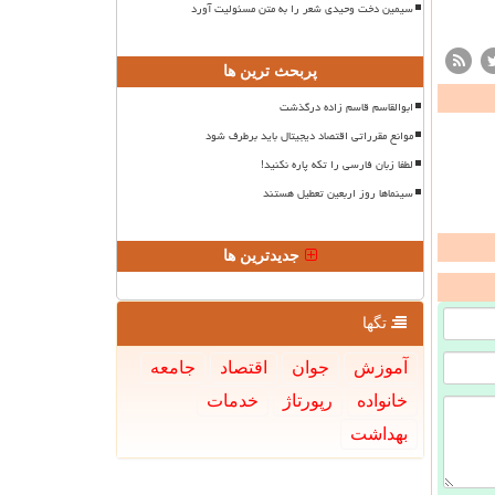
سیمین دخت وحیدی شعر را به متن مسئولیت آورد
پربحث ترین ها
ابوالقاسم قاسم زاده درگذشت
موانع مقرراتی اقتصاد دیجیتال باید برطرف شود
لطفا زبان فارسی را تکه پاره نکنید!
سینماها روز اربعین تعطیل هستند
جدیدترین ها
تگها
آموزش
جوان
اقتصاد
جامعه
خانواده
رپورتاژ
خدمات
بهداشت