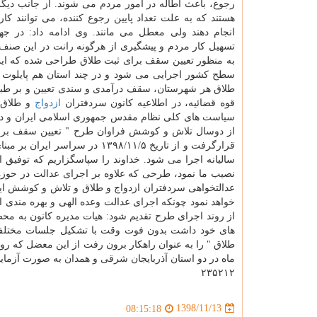
رجوع، باعث اطاله در امور مردم می شوند. از جانب دیگر
هستند كه به علت تعداد پایین رجوع كننده، می توانند كار
انجام دهند ولی معطل می مانند. وی ادامه داد: در ج
به منظور تعیین سقف برای ثبت طلاق طراحی شده كه این
سطح كشور اجرایی می شود و در چند استان هم پایلوت شد
طلاق هر شهرستان، سقف درآمدی و سندی تعیین و بر طبق 
قوه قضائیه، در اطلاعیه كانون سردفتران
ازدواج
و طلاق د
سیاست های كلی نظام مقدس جمهوری اسلامی ایران و در 
از دوسال تلاش و كوشش فراوان طرح " تعیین سقف برای
سالیانه اجرا می شود. خداوند را سپاسگزاریم كه توفیق 
نصیب ما نمود، طرحی كه علاوه بر اجرای عدالت در حوزه
عدالتخواهی سردفتران ازدواج و طلاق و تلاش و كوشش ایشا
خواهد نمود چونكه اجرای عدالت وعده الهی و بهره مندی 
از روند اجرای طرح تقدیم شود: هیات مدیره كانون به مح
های خود داشت بدون فوت وقت با تشكیل جلسات مختلف 
۲۳۵۲۱۲
1398/11/13
08:15:18