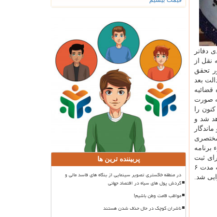
 دفاتر
نقل از
ر تحقق
لت بعد
قضائیه
۲ درصد برای دفاتر طلاق به صورت
كنون را
د شد و
ماندگار
 مختصری
 برنامه
ای ثبت
پربیننده ترین ها
طلاق " را به عنوان راهكار برون رفت از این معضل كه روز به روز بیشتر و بیشتر می شد را به تصویب رساند. طرح تعیین سقف طلاق به مدت ۶
در منطقه خاکستری تصویر سینمایی از بنگاه های فاسد مالی و
۱۳۹۸/۱۱/۵ در سراسر كشور اجرایی شد.
گردش پول های سیاه در اقتصاد جهانی
مواظب قامت وطن باشیم!
ناشران کوچک در حال حذف شدن هستند