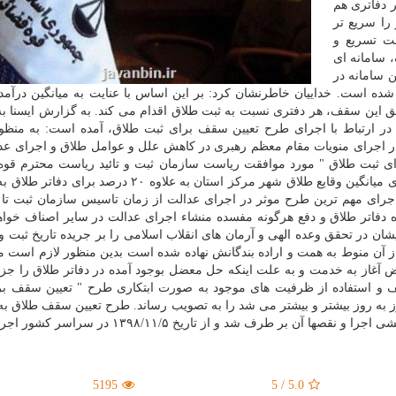
 دفاتری هم
 را سریع تر
هت تسریع و
تسهیل كار مردم و پیشگیری از هرگونه رانت در این صنف، سامانه ‎ای
 سامانه در
ه است. خداییان خاطرنشان كرد: بر این اساس با عنایت به میانگین درآمدی
این سقف، هر دفتری نسبت به ثبت طلاق اقدام می كند. به گزارش ایسنا به 
ر ارتباط با اجرای طرح تعیین سقف برای ثبت طلاق، آمده است: به منظو
اجرای منویات مقام معظم رهبری در كاهش علل و عوامل طلاق و اجرای عدا
 ثبت طلاق " مورد موافقت ریاست سازمان ثبت و تائید ریاست محترم قوه 
قرارگرفت و از تاریخ ۱۳۹۸/۱۱/۵ در سراسر ایران بر مبنای میانگین وقایع طلاق شهر مركز استان به علاوه ۰
اجرای مهم ترین طرح موثر در اجرای عدالت از زمان تاسیس سازمان ثبت تا 
 دفاتر طلاق و دفع هرگونه مفسده منشاء اجرای عدالت در سایر اصناف خواه
ن در تحقق وعده الهی و آرمان های انقلاب اسلامی را بر جریده تاریخ ثبت و 
از آن منوط به همت و اراده بندگانش نهاده شده است بدین منظور لازم است
ض آغاز به خدمت و به علت اینكه حل معضل بوجود آمده در دفاتر طلاق را جزء
و استفاده از ظرفیت های موجود به صورت ابتكاری طرح " تعیین سقف بر
ماه در دو استان آذربایجان شرقی و همدان به صورت آزمایشی اجرا و نقصها آن بر طرف شد و از تاریخ 
5195
5
/
5.0