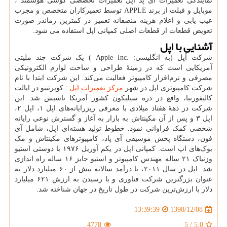
نمایندگی تعمیرات آی پد اپل تعمیرات تخصصی گوشی هوشمند ،
موبایل و فبلت از برند
APPLE
توسط تعمیرکاران متخصص و مجرب
عیب یابی و اعلام هزینه منصفانه تعمیر در کمترین زماندر صورت
تعویض قطعات از قطعات اصلی کمپانی اپل استفاده می شود.
آشنایی با اپل
شرکت اَپل (به انگلیسی:
.Apple Inc
) یک شرکت چند ملیتی
آمریکایی است که در زمینهٔ طراحی و ساخت لوازم الکترونیکی
مصرفی و نرم‌افزار کامپیوتر فعالیت می‌کند. این شرکت ابتدا با نام
شرکت کامپیوتری اپل در شهر
مرکز تعمیرات اپل
:
کوپرتینو در ایالت
کالیفورنیا، واقع در دره سیلیکون کشور آمریکا تاسیس شد. این
شرکت در دهه‌ٔ هفتاد میلادی با معرفی ریزرایانه‌های اپل
۱
، اپل
۲
،
اپل
۳
و پس از آن مکینتاش به بازار به آغاز و گسترش نوعی رایانه
شخصی کمک فراوانی نمود. خطوط تولید هسته‌ای اپل، شامل آی
فون، دستگاه پخش موسیقی آی پاد، کامپیوترهای مکینتاش و مک
بوک‌های اپ است. کمپانی اپل در یکم آوریل
۱۹۷۶
با دوستی استیو
وزنیاک
۲۱
ساله مهندس کامپیوتر و استیو جابز
۱۶
ساله راه اندازی
شد. اپل در سال
۲۰۱۱
، با درآمد سالانه بیش از
۶۰
میلیارد دلار به
عنوان بزرگترین شرکت فناوری و با رسیدن به ارزش
۶۲۱
میلیارد
دلار با ارزش‌ترین شرکت در طول تاریخ در جهان شناخته شد
.
1398/12/08
13:39:39
4778
5
/
5.0