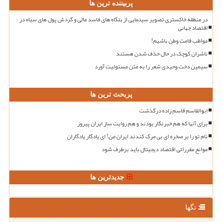
پربیننده ترین ها
در منطقه خاکستری تصویر سینمایی از بنگاه های فاسد مالی و گردش پول های سیاه در
اقتصاد جهانی
مواظب قامت وطن باشیم!
ناشران کوچک در حال حذف شدن هستند
سیمین دخت وحیدی شعر را به متن مسئولیت آورد
پربحث ترین ها
ابوالقاسم قاسم زاده درگذشت
برای آنها که هم خبرنگار بودند و هم روایت ساز ایران پیروز
نام تو را بر صخره ای بی مرگ کندند ایران من! ای یادگار یادگاران
موانع مقرراتی اقتصاد دیجیتال باید برطرف شود
جدیدترین ها
تگها